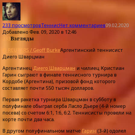
233 просмотров
Теннис
Нет комментариев
09.02.2020
Добавлено
Фев. 09, 2020 в 12:46
233
Взгляды
© REUTERS / Geoff Burke
Аргентинский теннисист
Диего Шварцман
Аргентинец
Диего Шварцман
и чилиец Кристиан
Гарин сыграют в финале теннисного турнира в
Кордобе (Аргентина), призовой фонд которого
составляет почти 550 тысяч долларов.
Первая ракетка турнира Шварцман в субботу в
полуфинале обыграл серба Ласло Дьере (4-й номер
посева) со счетом 6:1, 1:6, 6:2. Теннисисты провели на
корте почти два часа.
В другом полуфинальном матче
Гарин
(3-й) одолел