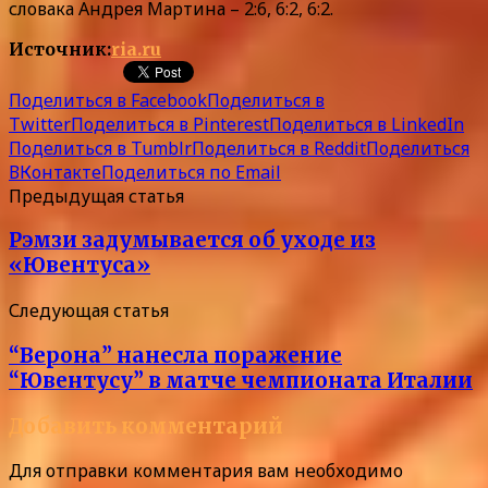
словака Андрея Мартина – 2:6, 6:2, 6:2.
Источник:
ria.ru
Поделиться в Facebook
Поделиться в
Twitter
Поделиться в Pinterest
Поделиться в LinkedIn
Поделиться в Tumblr
Поделиться в Reddit
Поделиться
ВКонтакте
Поделиться по Email
Предыдущая статья
Рэмзи задумывается об уходе из
«Ювентуса»
Следующая статья
“Верона” нанесла поражение
“Ювентусу” в матче чемпионата Италии
Добавить комментарий
Для отправки комментария вам необходимо