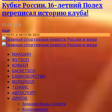
Кубке России. 16-летний Полех
переписал историю клуба!
05.08.2026
еще
ЧЕТВЕРГ, 6 АВГУСТА, 2026
МАГАЗИН
ФУТБОЛ
ХОККЕЙ
БАСКЕТБОЛ
ЕДИНОБОРСТВА
ВОЛЕЙБОЛ
ТЕННИС
АВТОСПОРТ
ДРУГОЕ
Зимние Виды Спорта
Коронавирус