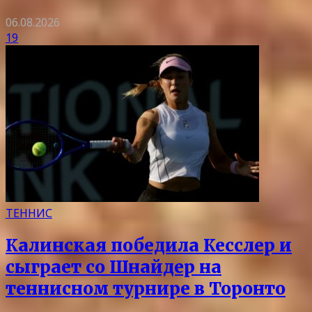
06.08.2026
19
ТЕННИС
Калинская победила Кесслер и
сыграет со Шнайдер на
теннисном турнире в Торонто