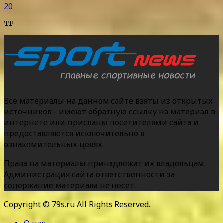
20
TF
Все материалы на данном сайте взяты из открытых
источников - имеют обратную ссылку на материал в
интернете или присланы посетителями сайта и
предоставляются исключительно в
ознакомительных целях.
Права на материалы принадлежат их владельцам.
Администрация сайта ответственности за
содержание материала не несет.
Copyright © 79s.ru All Rights Reserved.