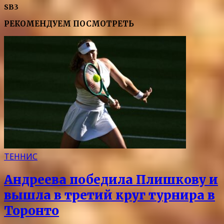
SB3
РЕКОМЕНДУЕМ ПОСМОТРЕТЬ
ТЕННИС
Андреева победила Плишкову и
вышла в третий круг турнира в
Торонто