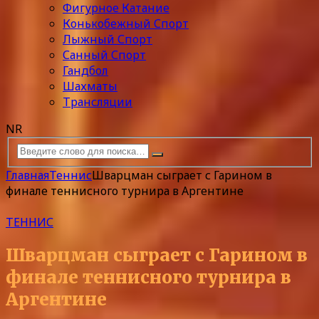
Фигурное Катание
Конькобежный Спорт
Лыжный Спорт
Санный Спорт
Гандбол
Шахматы
Трансляции
NR
Главная
Теннис
Шварцман сыграет с Гарином в
финале теннисного турнира в Аргентине
ТЕННИС
Шварцман сыграет с Гарином в
финале теннисного турнира в
Аргентине