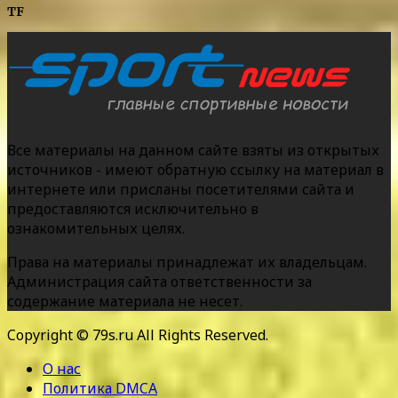
TF
Все материалы на данном сайте взяты из открытых
источников - имеют обратную ссылку на материал в
интернете или присланы посетителями сайта и
предоставляются исключительно в
ознакомительных целях.
Права на материалы принадлежат их владельцам.
Администрация сайта ответственности за
содержание материала не несет.
Copyright © 79s.ru All Rights Reserved.
О нас
Политика DMCA