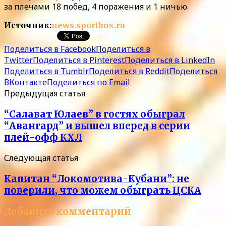
за плечами 18 побед, 4 поражения и 1 ничью.
Источник:
news.sportbox.ru
Поделиться в Facebook
Поделиться в
Twitter
Поделиться в Pinterest
Поделиться в LinkedIn
Поделиться в Tumblr
Поделиться в Reddit
Поделиться
ВКонтакте
Поделиться по Email
Предыдущая статья
“Салават Юлаев” в гостях обыграл
“Авангард” и вышел вперед в серии
плей-офф КХЛ
Следующая статья
Капитан “Локомотива-Кубани”: не
поверили, что можем обыграть ЦСКА
Добавить комментарий