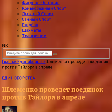
Фигурное Катание
Конькобежный Спорт
Лыжный Спорт
Санный Спорт
Гандбол
Шахматы
Трансляции
NR
Главная
Единоборства
Шлеменко проведет поединок
против Тэйлора в апреле
ЕДИНОБОРСТВА
Шлеменко проведет поединок
против Тэйлора в апреле