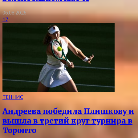
06.08.2026
17
ТЕННИС
Андреева победила Плишкову и
вышла в третий круг турнира в
Торонто