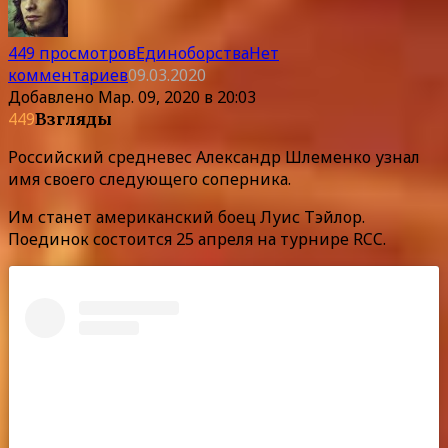
449 просмотров
Единоборства
Нет
комментариев
09.03.2020
Добавлено
Мар. 09, 2020 в 20:03
449
Взгляды
Российский средневес Александр Шлеменко узнал
имя своего следующего соперника.
Им станет американский боец Луис Тэйлор.
Поединок состоится 25 апреля на турнире RCC.