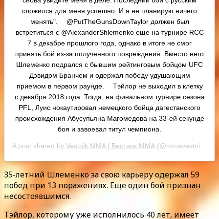
сложился для меня успешно. И я не планирую ничего
менять". ⠀ @PutTheGunsDownTaylor должен был
встретиться с @AlexanderShlemenko еще на турнире RCC
7 в декабре прошлого года, однако в итоге не смог
принять бой из-за полученного повреждения. Вместо него
Шлеменко подрался с бывшим рейтинговым бойцом UFC
Дэвидом Бранчем и одержал победу удушающим
приемом в первом раунде. ⠀ Тэйлор не выходил в клетку
с декабря 2018 года. Тогда, на финальном турнире сезона
PFL, Луис нокаутировал немецкого бойца дагестанского
происхождения Абусупьяна Магомедова на 33-ей секунде
боя и завоевал титул чемпиона.
A post shared by
Vestnik MMA | Вестник ММА
(@mmavestnik) on
35-летний Шлеменко за свою карьеру одержал 59
побед при 13 поражениях. Еще один бой признан
несостоявшимся.
Тэйлор, которому уже исполнилось 40 лет, имеет