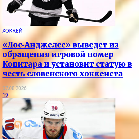
ХОККЕЙ
«Лос‑Анджелес» выведет из
обращения игровой номер
Копитара и установит статую в
честь словенского хоккеиста
07.08.2026
19