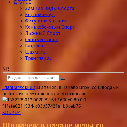
ДРУГОЕ
Зимние Виды Спорта
Коронавирус
Фигурное Катание
Конькобежный Спорт
Лыжный Спорт
Санный Спорт
Гандбол
Шахматы
Трансляции
NR
Главная
Хоккей
Шипачев: в начале игры со шведами
волнение немножко присутствовало
ХОККЕЙ
Шипачев: в начале игры со