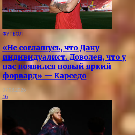
ФУТБОЛ
«Не соглашусь, что Даку
индивидуалист. Доволен, что у
нас появился новый яркий
форвард» — Карседо
07.08.2026
16