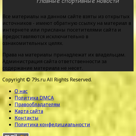
Все материалы на данном сайте взяты из открытых
источников - имеют обратную ссылку на материал в
интернете или присланы посетителями сайта и
предоставляются исключительно в
ознакомительных целях.
Права на материалы принадлежат их владельцам.
Администрация сайта ответственности за
содержание материала не несет.
Copyright © 79s.ru All Rights Reserved.
О нас
Политика DMCA
Правообладателям
Карта сайта
Контакты
Политика конфедициальности