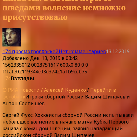
шведами волнение немножко
присутствовало
174 просмотров
Хоккей
Нет комментариев
13.12.2019
Добавлено
Дек. 13, 2019 в 03:42
1562335012 0028751617 600x0 80 0 0
f1fafe02119344c03d37421a1b9ceb75
174
Взгляды
© РИА Новости / Алексей Куденко
/
Перейти в
фотобанк
Игроки сборной России Вадим Шипачёв и
Антон Слепышев
Сергей Фукс. Хоккеисты сборной России испытывали
небольшое волнение в начале матча Кубка Первого
канала с командой Швеции, заявил нападающий
российской сборной Вадим Шипачев.