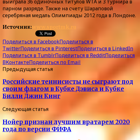
выиграла 36 одиночных титулов WTA и 3 турнира в
парном разряде. Также на счету Шараповой
серебряная медаль Олимпиады 2012 года в Лондоне.
Источник:
www.sportmk.ru
Поделиться в Facebook
Поделиться в
Twitter
Поделиться в Pinterest
Поделиться в LinkedIn
Поделиться в Tumblr
Поделиться в Reddit
Поделиться
ВКонтакте
Поделиться по Email
Предыдущая статья
Российские теннисисты не сыграют под
своим флагом в Кубке Дэвиса и Кубке
Билли Джин Кинг
Следующая статья
Нойер признан лучшим вратарем 2020
года по версии ФИФА