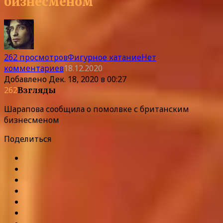
бизнесменом
262 просмотров
Фигурное катание
Нет
комментариев
18.12.2020
Добавлено
Дек. 18, 2020 в 00:27
262
Взгляды
Шарапова сообщила о помолвке с британским
бизнесменом
Поделиться