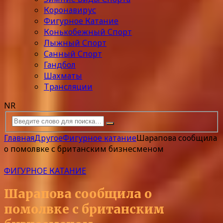
Коронавирус
Фигурное Катание
Конькобежный Спорт
Лыжный Спорт
Санный Спорт
Гандбол
Шахматы
Трансляции
NR
Главная
Другое
Фигурное катание
Шарапова сообщила
о помолвке с британским бизнесменом
ФИГУРНОЕ КАТАНИЕ
Шарапова сообщила о
помолвке с британским