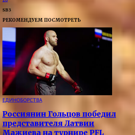
SB3
РЕКОМЕНДУЕМ ПОСМОТРЕТЬ
ЕДИНОБОРСТВА
Россиянин Гольцов победил
представителя Латвии
Мажиева на турнире PFL