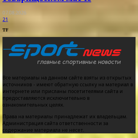
07.08.2026
21
TF
Все материалы на данном сайте взяты из открытых
источников - имеют обратную ссылку на материал в
интернете или присланы посетителями сайта и
предоставляются исключительно в
ознакомительных целях.
Права на материалы принадлежат их владельцам.
Администрация сайта ответственности за
содержание материала не несет.