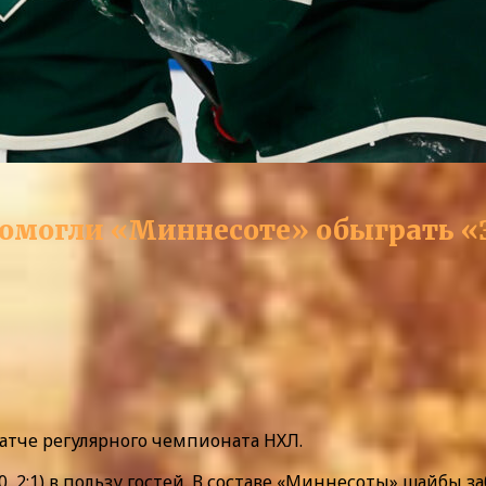
помогли «Миннесоте» обыграть «
атче регулярного чемпионата НХЛ.
3:0, 2:1) в пользу гостей. В составе «Миннесоты» шайбы