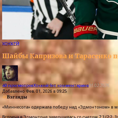
ХОККЕЙ
Шайбы Капризова и Тарасенко 
40 просмотров
Хоккей
Нет комментариев
01.02.2026
Добавлено
Фев. 01, 2026 в 09:25
40
Взгляды
«Миннесота» одержала победу над «Эдмонтоном» в м
Встреча в Эдмонтоне завершилась со счетом 7:3 (2:2, 