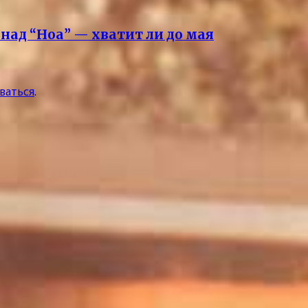
над “Ноа” — хватит ли до мая
ваться
.