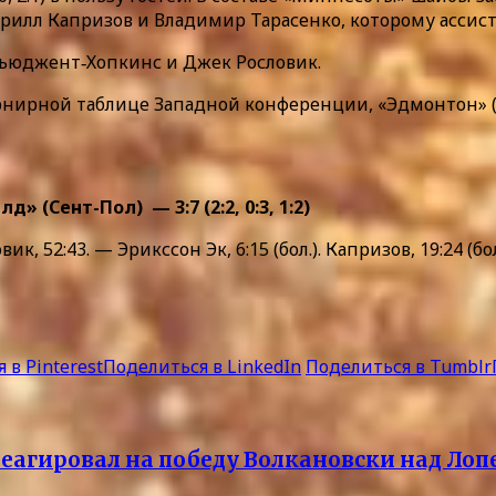
Кирилл Капризов и Владимир Тарасенко, которому ассис
Ньюджент‑Хопкинс и Джек Рословик.
рнирной таблице Западной конференции, «Эдмонтон» (64
(Сент-Пол) — 3:7 (2:2, 0:3, 1:2)
 52:43. — Эрикссон Эк, 6:15 (бол.). Капризов, 19:24 (бол.)
 в Pinterest
Поделиться в LinkedIn
Поделиться в Tumblr
реагировал на победу Волкановски над Лопе