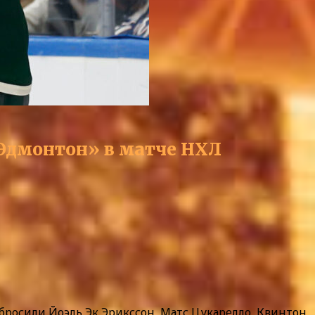
Эдмонтон» в матче НХЛ
 забросили Йоэль Эк Эрикссон, Матс Цукарелло, Квинтон