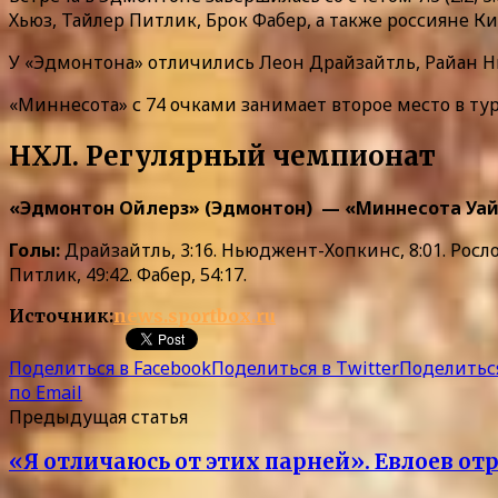
Хьюз, Тайлер Питлик, Брок Фабер, а также россияне 
У «Эдмонтона» отличились Леон Драйзайтль, Райан 
«Миннесота» с 74 очками занимает второе место в ту
НХЛ. Регулярный чемпионат
«Эдмонтон Ойлерз» (Эдмонтон) — «Миннесота Уайлд» 
Голы:
Драйзайтль, 3:16. Ньюджент-Хопкинс, 8:01. Рословик,
Питлик, 49:42. Фабер, 54:17.
Источник:
news.sportbox.ru
Поделиться в Facebook
Поделиться в Twitter
Поделиться
по Email
Предыдущая статья
«Я отличаюсь от этих парней». Евлоев от