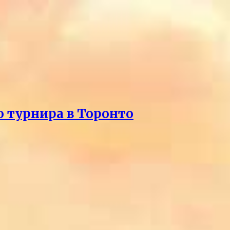
о турнира в Торонто