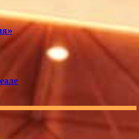
ия»
реале