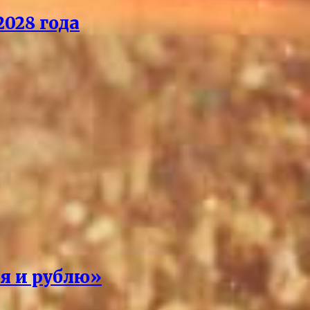
028 года
 я и рублю»