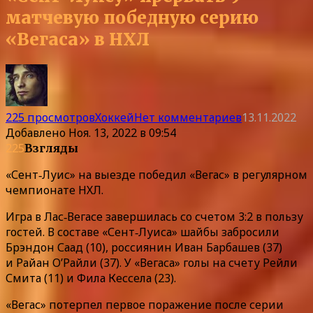
матчевую победную серию
«Вегаса» в НХЛ
225 просмотров
Хоккей
Нет комментариев
13.11.2022
Добавлено
Ноя. 13, 2022 в 09:54
225
Взгляды
«Сент‑Луис» на выезде победил «Вегас» в регулярном
чемпионате НХЛ.
Игра в Лас‑Вегасе завершилась со счетом 3:2 в пользу
гостей. В составе «Сент‑Луиса» шайбы забросили
Брэндон Саад (10), россиянин Иван Барбашев (37)
и Райан О’Райли (37). У «Вегаса» голы на счету Рейли
Смита (11) и Фила Кессела (23).
«Вегас» потерпел первое поражение после серии