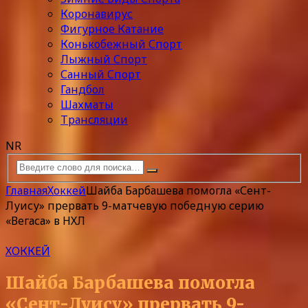
Коронавирус
Фигурное Катание
Конькобежный Спорт
Лыжный Спорт
Санный Спорт
Гандбол
Шахматы
Трансляции
NR
Главная
Хоккей
Шайба Барбашева помогла «Сент-
Луису» прервать 9-матчевую победную серию
«Вегаса» в НХЛ
ХОККЕЙ
Шайба Барбашева помогла
«Сент-Луису» прервать 9-