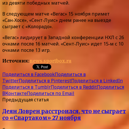
из девяти победных матчей.
В следующем матче «Вегас» 15 ноября примет
«Сан‑Хосе», «Сент‑Луис» днем ранее на выезде
сыграет с «Колорадо».
«Вегас» лидирует в Западной конференции НХЛ с 26
очками после 16 матчей. «Сент‑Луис» идет 15‑м с 10
очками после 13 игр.
Источник:
news.sportbox.ru
Поделиться в Facebook
Поделиться в
Twitter
Поделиться в Pinterest
Поделиться в LinkedIn
Поделиться в Tumblr
Поделиться в Reddit
Поделиться
ВКонтакте
Поделиться по Email
Предыдущая статья
Деян Ловрен расстроился, что не сыграет
со «Спартаком» 27 ноября