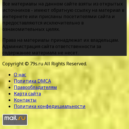
Все материалы на данном сайте взяты из открытых
источников - имеют обратную ссылку на материал в
интернете или присланы посетителями сайта и
предоставляются исключительно в
ознакомительных целях.
Права на материалы принадлежат их владельцам.
Администрация сайта ответственности за
содержание материала не несет.
Copyright © 79s.ru All Rights Reserved.
О нас
Политика DMCA
Правообладателям
Карта сайта
Контакты
Политика конфедициальности