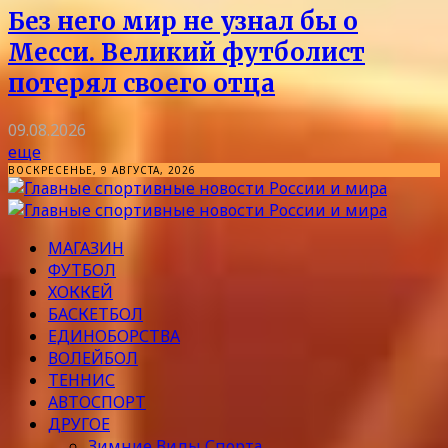
Без него мир не узнал бы о
Месси. Великий футболист
потерял своего отца
09.08.2026
еще
ВОСКРЕСЕНЬЕ, 9 АВГУСТА, 2026
МАГАЗИН
ФУТБОЛ
ХОККЕЙ
БАСКЕТБОЛ
ЕДИНОБОРСТВА
ВОЛЕЙБОЛ
ТЕННИС
АВТОСПОРТ
ДРУГОЕ
Зимние Виды Спорта