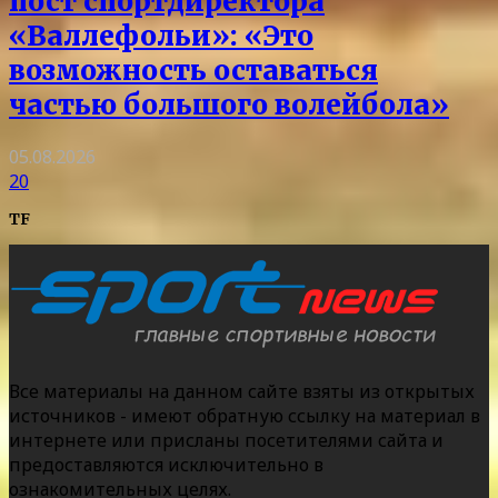
пост спортдиректора
«Валлефольи»: «Это
возможность оставаться
частью большого волейбола»
05.08.2026
20
TF
Все материалы на данном сайте взяты из открытых
источников - имеют обратную ссылку на материал в
интернете или присланы посетителями сайта и
предоставляются исключительно в
ознакомительных целях.