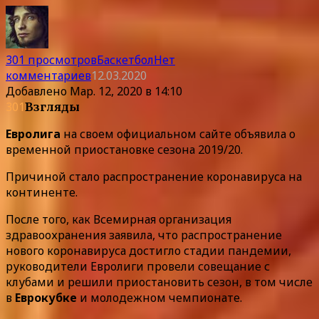
301 просмотров
Баскетбол
Нет
комментариев
12.03.2020
Добавлено
Мар. 12, 2020 в 14:10
301
Взгляды
Евролига
на своем официальном сайте объявила о
временной приостановке сезона 2019/20.
Причиной стало распространение коронавируса на
континенте.
После того, как Всемирная организация
здравоохранения заявила, что распространение
нового коронавируса достигло стадии пандемии,
руководители Евролиги провели совещание с
клубами и решили приостановить сезон, в том числе
в
Еврокубке
и молодежном чемпионате.