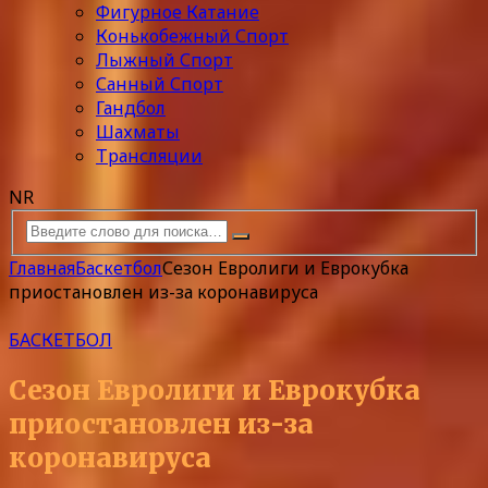
Фигурное Катание
Конькобежный Спорт
Лыжный Спорт
Санный Спорт
Гандбол
Шахматы
Трансляции
NR
Главная
Баскетбол
Сезон Евролиги и Еврокубка
приостановлен из-за коронавируса
БАСКЕТБОЛ
Сезон Евролиги и Еврокубка
приостановлен из-за
коронавируса