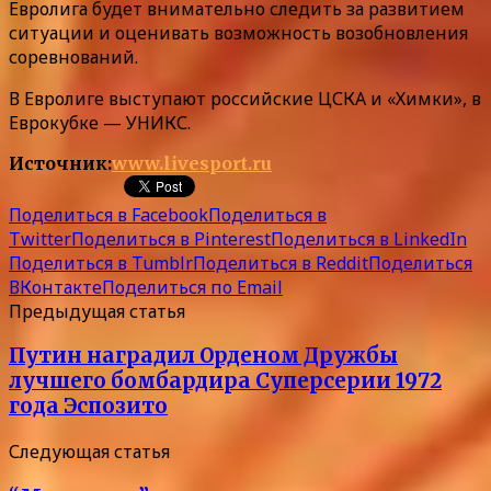
Евролига будет внимательно следить за развитием
ситуации и оценивать возможность возобновления
соревнований.
В Евролиге выступают российские ЦСКА и «Химки», в
Еврокубке — УНИКС.
Источник:
www.livesport.ru
Поделиться в Facebook
Поделиться в
Twitter
Поделиться в Pinterest
Поделиться в LinkedIn
Поделиться в Tumblr
Поделиться в Reddit
Поделиться
ВКонтакте
Поделиться по Email
Предыдущая статья
Путин наградил Орденом Дружбы
лучшего бомбардира Суперсерии 1972
года Эспозито
Следующая статья