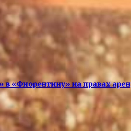
» в «Фиорентину» на правах аре