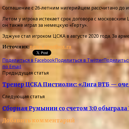
Соглашение с 26‑летним нигерийцем рассчитано до ию
Летом у игрока истекает срок договора с московским
он также играл за немецкую «Герту».
Эджуке стал игроком ЦСКА в августе 2020 года. За а
Источник:
news.sportbox.ru
Поделиться в Facebook
Поделиться в Twitter
Поделиться
по Email
Предыдущая статья
Тренер ЦСКА Пистиолис: «Лига ВТБ — оче
Следующая статья
Сборная Румынии со счетом 3:0 обыграла 
Добавить комментарий