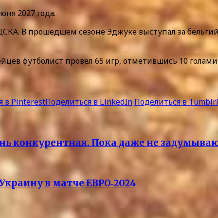
ня 2027 года.
 ЦСКА. В прошедшем сезоне Эджуке выступал за бельгий
рмейцев футболист провел 65 игр, отметившись 10 гол
 в Pinterest
Поделиться в LinkedIn
Поделиться в Tumblr
нь конкурентная. Пока даже не задумываю
Украину в матче ЕВРО‑2024