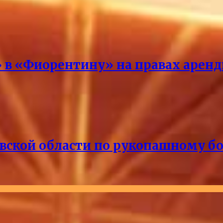
 в «Фиорентину» на правах арен
кой области по рукопашному бою 