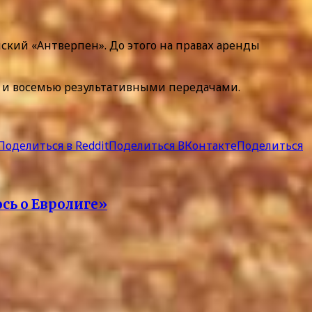
ский «Антверпен». До этого на правах аренды
ами и восемью результативными передачами.
Поделиться в Reddit
Поделиться ВКонтакте
Поделиться
сь о Евролиге»