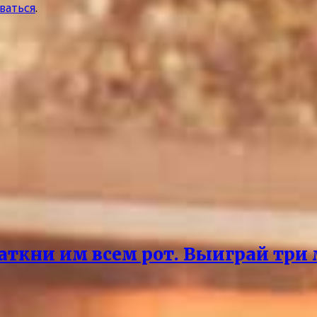
ваться
.
аткни им всем рот. Выиграй три 