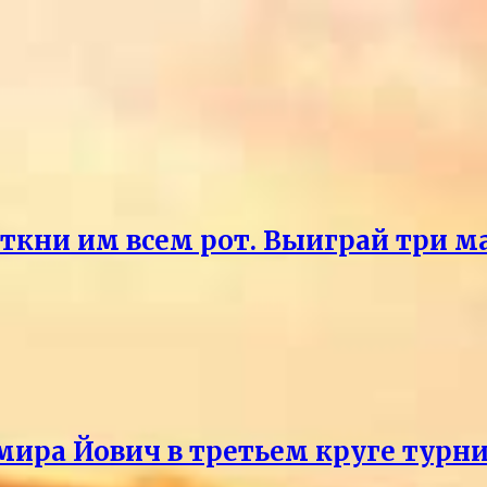
ткни им всем рот. Выиграй три ма
мира Йович в третьем круге турни