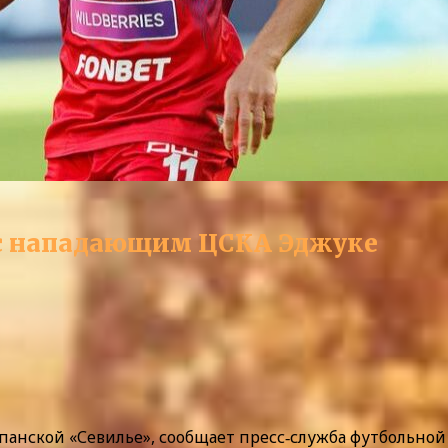
 с нападающим ЦСКА Эджуке
анской «Севилье», сообщает пресс‑служба футбольной