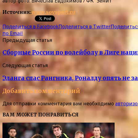
автор фото: Вячеслав Евдокимов / ФК “Зенит”
Источник:
www.sovsport.ru
Поделиться в Facebook
Поделиться в Twitter
Поделиться
по Email
Предыдущая статья
Сборные России по волейболу в Лиге нац
Следующая статья
Эланга спас Рангника, Роналду опять не
Добавить комментарий
Для отправки комментария вам необходимо
авторизо
ВАМ МОЖЕТ ПОНРАВИТЬСЯ