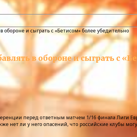
 в обороне и сыграть с «Бетисом» более убедительно
бавлять в обороне и сыграть с «Б
ференции перед ответным матчем 1/16 финала Лиги Евр
кже нет ли у него опасений, что российские клубы могу