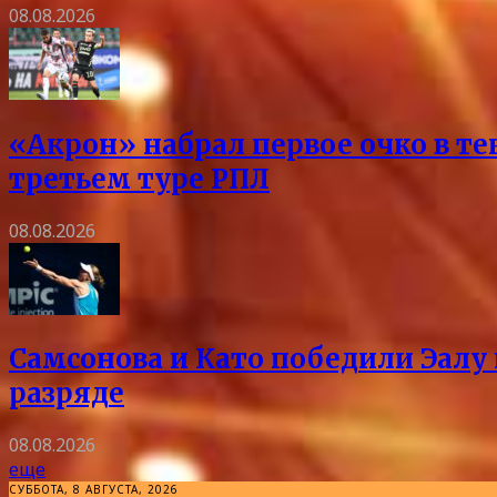
08.08.2026
«Акрон» набрал первое очко в те
третьем туре РПЛ
08.08.2026
Самсонова и Като победили Эалу 
разряде
08.08.2026
еще
СУББОТА, 8 АВГУСТА, 2026