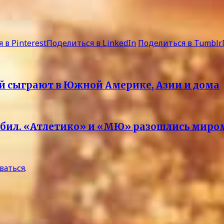
 в Pinterest
Поделиться в LinkedIn
Поделиться в Tumblr
ий сыграют в Южной Америке, Азии и дома
 забил. «Атлетико» и «МЮ» разошлись миро
ваться
.