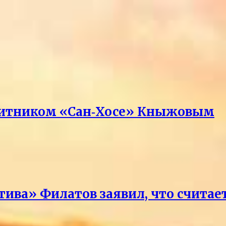
ащитником «Сан‑Хосе» Кныжовым
тива» Филатов заявил, что счит