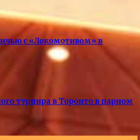
вничью с «Локомотивом» в
ного турнира в Торонто в парном