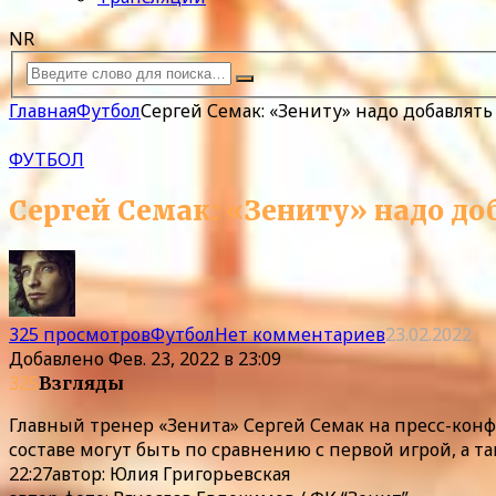
NR
Главная
Футбол
Сергей Семак: «Зениту» надо добавлять
ФУТБОЛ
Сергей Семак: «Зениту» надо до
325 просмотров
Футбол
Нет комментариев
23.02.2022
Добавлено
Фев. 23, 2022 в 23:09
325
Взгляды
Главный тренер «Зенита» Сергей Семак на пресс-кон
составе могут быть по сравнению с первой игрой, а та
22:27автор: Юлия Григорьевская