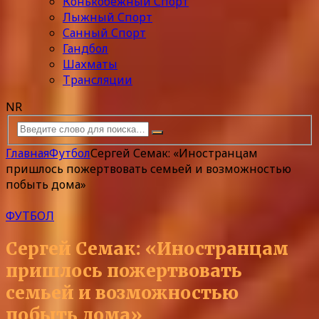
Конькобежный Спорт
Лыжный Спорт
Санный Спорт
Гандбол
Шахматы
Трансляции
NR
Главная
Футбол
Сергей Семак: «Иностранцам
пришлось пожертвовать семьей и возможностью
побыть дома»
ФУТБОЛ
Сергей Семак: «Иностранцам
пришлось пожертвовать
семьей и возможностью
побыть дома»