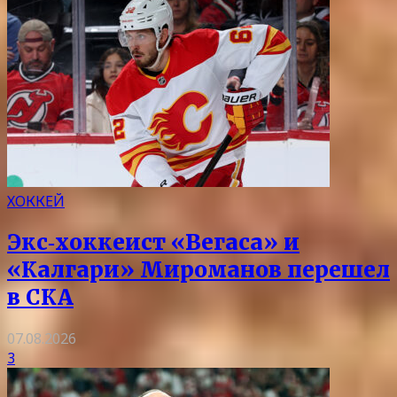
ХОККЕЙ
Экс‑хоккеист «Вегаса» и
«Калгари» Мироманов перешел
в СКА
07.08.2026
3