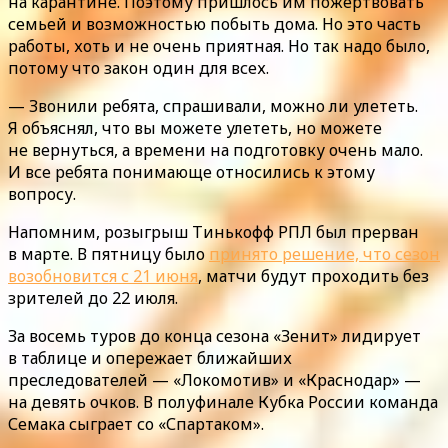
на карантине. Поэтому пришлось им пожертвовать
семьей и возможностью побыть дома. Но это часть
работы, хоть и не очень приятная. Но так надо было,
потому что закон один для всех.
— Звонили ребята, спрашивали, можно ли улететь.
Я объяснял, что вы можете улететь, но можете
не вернуться, а времени на подготовку очень мало.
И все ребята понимающе относились к этому
вопросу.
Напомним, розыгрыш Тинькофф РПЛ был прерван
в марте. В пятницу было
принято решение, что сезон
возобновится с 21 июня
, матчи будут проходить без
зрителей до 22 июля.
За восемь туров до конца сезона «Зенит» лидирует
в таблице и опережает ближайших
преследователей — «Локомотив» и «Краснодар» —
на девять очков. В полуфинале Кубка России команда
Семака сыграет со «Спартаком».