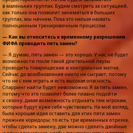
в маленьких группах. Будем смотреть за ситуацией,
как только она позволит заниматься в больших
группах, мы начнем. Пока это нельзя назвать
полноценным тренировочным процессом.
— Как вы относитесь к временному разрешению
ФИФА проводить пять замен?
— Я думаю, пять замен — это хорошо. У нас не будет
возможности после такой длительной паузы
проводить товарищеские и контрольные матчи.
Сейчас до возобновления никто не сыграет, потому
что не с кем играть и есть высокая опасность.
Спарринг найти будет невозможно. Я за пять замен,
потому что это позволит более плавно подойти
к сезону, давая возможность отдыхать тем игрокам,
которые будут хуже себя чувствовать. На мой взгляд,
была хорошая идея оставить для этих пяти замен
прежние коридоры: то есть три временных отрезка,
чтобы сделать замену, две можно сделать двойные
и одну одинарную, чтобы динамику игры и время