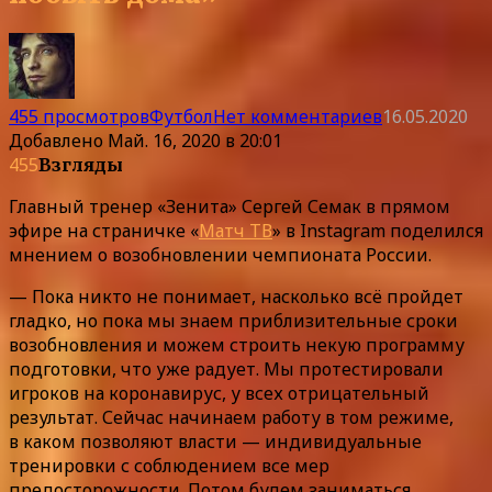
455 просмотров
Футбол
Нет комментариев
16.05.2020
Добавлено
Май. 16, 2020 в 20:01
455
Взгляды
Главный тренер «Зенита» Сергей Семак в прямом
эфире на страничке «
Матч ТВ
» в Instagram поделился
мнением о возобновлении чемпионата России.
— Пока никто не понимает, насколько всё пройдет
гладко, но пока мы знаем приблизительные сроки
возобновления и можем строить некую программу
подготовки, что уже радует. Мы протестировали
игроков на коронавирус, у всех отрицательный
результат. Сейчас начинаем работу в том режиме,
в каком позволяют власти — индивидуальные
тренировки с соблюдением все мер
предосторожности. Потом будем заниматься