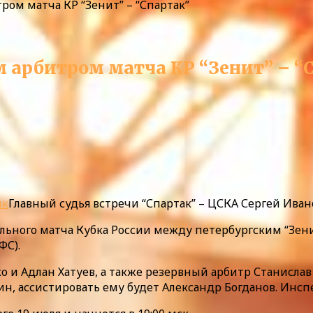
ром матча КР “Зенит” – “Спартак”
м арбитром матча КР “Зенит” – “
нк
Главный судья встречи “Спартак” – ЦСКА Сергей Иван
ьного матча Кубка России между петербургским “Зени
ФС).
 и Адлан Хатуев, а также резервный арбитр Станислав
н, ассистировать ему будет Александр Богданов. Инсп