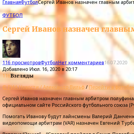
Главная
Футбол
Сергей Иванов назначен главным арбит
ФУТБОЛ
Сергей Иванов назначен главны
116 просмотров
Футбол
Нет комментариев
16.07.2020
Добавлено
Июл. 16, 2020 в 20:17
116
Взгляды
© РИА Новости / Александр Вильф
/
Перейти в фотоба
Сергей Иванов назначен главным арбитром полуфинал
официальном сайте Российского футбольного союза (Р
Помогать Иванову будут лайнсмены Валерий Данченко
видеопомощи арбитрам (VAR) назначен Евгений Турби