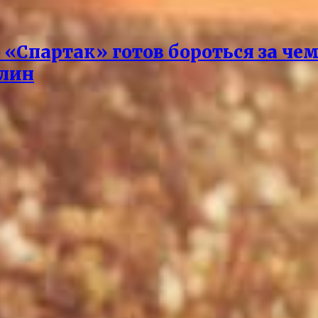
о «Спартак» готов бороться за че
илин