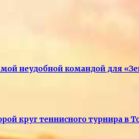
амой неудобной командой для «З
рой круг теннисного турнира в Т