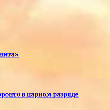
енита»
оронто в парном разряде