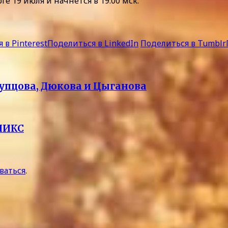
е 19 июля и начнется в 19:00 мск.
 в Pinterest
Поделиться в LinkedIn
Поделиться в Tumblr
Купцова, Дюкова и Цыганова
НИКС
ваться
.