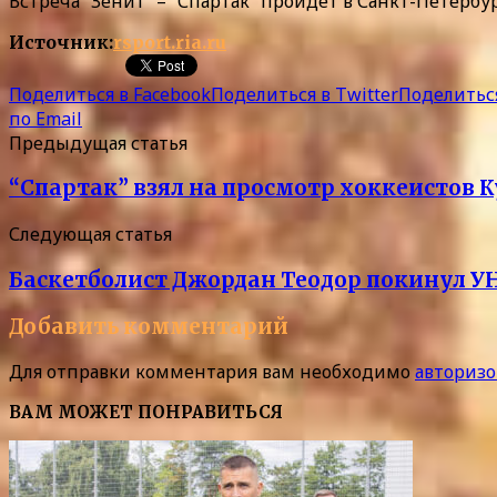
Встреча “Зенит” – “Спартак” пройдет в Санкт-Петербург
Источник:
rsport.ria.ru
Поделиться в Facebook
Поделиться в Twitter
Поделиться
по Email
Предыдущая статья
“Спартак” взял на просмотр хоккеистов 
Следующая статья
Баскетболист Джордан Теодор покинул У
Добавить комментарий
Для отправки комментария вам необходимо
авторизо
ВАМ МОЖЕТ ПОНРАВИТЬСЯ