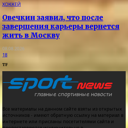
ХОККЕЙ
Овечкин заявил, что после
завершения карьеры вернется
жить в Москву
08.08.2026
18
TF
Все материалы на данном сайте взяты из открытых
источников - имеют обратную ссылку на материал в
интернете или присланы посетителями сайта и
предоставляются исключительно в