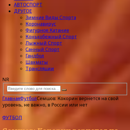
АВТОСПОРТ
ДРУГОЕ
Зимние Виды Спорта
Коронавирус
Фигурное Катание
Конькобежный Спорт
Лыжный Спорт
Санный Спорт
Гандбол
Шахматы
Трансляции
NR
Главная
Футбол
Семшов: Кокорин вернется на свой
уровень, не важно, в России или нет
ФУТБОЛ