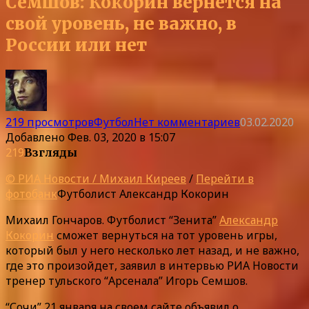
Семшов: Кокорин вернется на
свой уровень, не важно, в
России или нет
219 просмотров
Футбол
Нет комментариев
03.02.2020
Добавлено
Фев. 03, 2020 в 15:07
219
Взгляды
© РИА Новости / Михаил Киреев
/
Перейти в
фотобанк
Футболист Александр Кокорин
Михаил Гончаров. Футболист “Зенита”
Александр
Кокорин
сможет вернуться на тот уровень игры,
который был у него несколько лет назад, и не важно,
где это произойдет, заявил в интервью РИА Новости
тренер тульского “Арсенала” Игорь Семшов.
“Сочи” 21 января на своем сайте объявил о