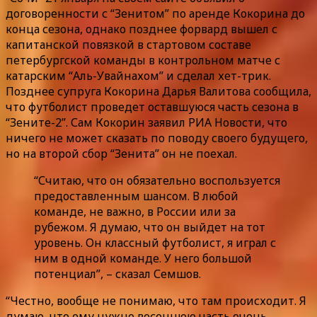
договоренности с “Зенитом” по аренде Кокорина до
конца сезона, однако позднее форвард вышел с
капитанской повязкой в стартовом составе
петербургской команды в контрольном матче с
катарским “Аль-Увайнахом” и сделал хет-трик.
Позднее супруга Кокорина Дарья Валитова сообщила,
что футболист проведет оставшуюся часть сезона в
“Зените-2”. Сам Кокорин заявил РИА Новости, что
ничего не может сказать по поводу своего будущего,
но на второй сбор “Зенита” он не поехал.
“Считаю, что он обязательно воспользуется
предоставленным шансом. В любой
команде, не важно, в России или за
рубежом. Я думаю, что он выйдет на тот
уровень. Он классный футболист, я играл с
ним в одной команде. У него большой
потенциал”, – сказал Семшов.
“Честно, вообще не понимаю, что там происходит. Я
думаю, что ему нужно весеннюю часть очень