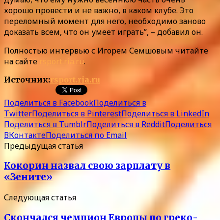
хорошо провести и не важно, в каком клубе. Это
переломный момент для него, необходимо заново
доказать всем, что он умеет играть”, – добавил он.
Полностью интервью с Игорем Семшовым читайте
на сайте
rsport.ria.ru
.
Источник:
rsport.ria.ru
Поделиться в Facebook
Поделиться в
Twitter
Поделиться в Pinterest
Поделиться в LinkedIn
Поделиться в Tumblr
Поделиться в Reddit
Поделиться
ВКонтакте
Поделиться по Email
Предыдущая статья
Кокорин назвал свою зарплату в
«Зените»
Следующая статья
Скончался чемпион Европы по греко-