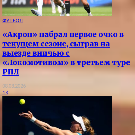
ФУТБОЛ
«Акрон» набрал первое очко в
текущем сезоне, сыграв на
выезде вничью с
«Локомотивом» в третьем туре
РПЛ
08.08.2026
13