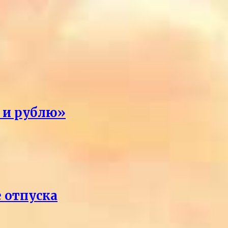
я и рублю»
е отпуска