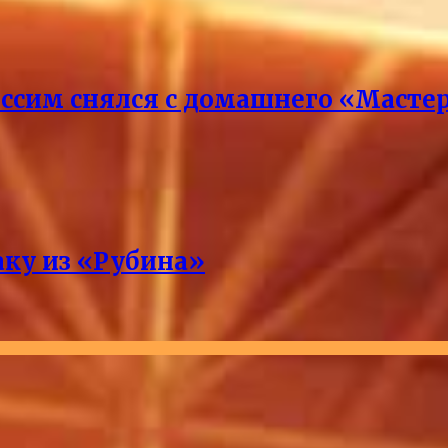
ссим снялся с домашнего «Масте
аку из «Рубина»