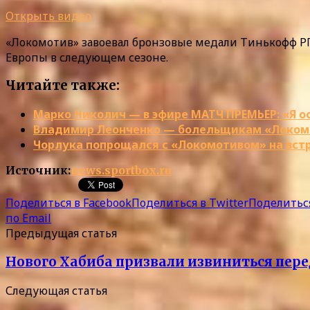
Открыть видео
«Локомотив» завоевал бронзовые медали Тинькофф РП
Европы в следующем сезоне.
Читайте также:
Марко Николич — в эфире МАТЧ ПРЕМЬЕР: «Я о
Владимир Леонченко — болельщикам «Локомо
Чорлука попрощался с «Локомотивом» на вст
Источник:
news.sportbox.ru
Поделиться в Facebook
Поделиться в Twitter
Поделиться
по Email
Предыдущая статья
Нового Хабиба призвали извиниться пе
Следующая статья