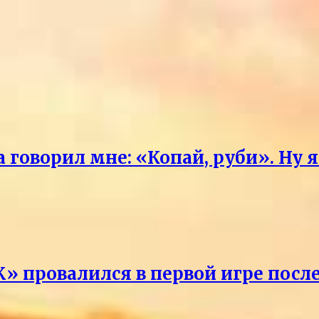
говорил мне: «Копай, руби». Ну 
» провалился в первой игре посл