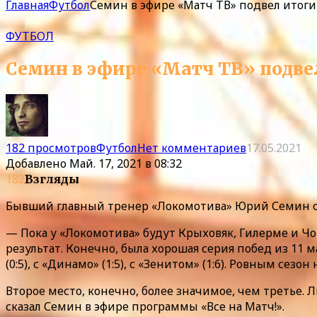
Главная
Футбол
Семин в эфире «Матч ТВ» подвел итоги
ФУТБОЛ
Семин в эфире «Матч ТВ» подве
182 просмотров
Футбол
Нет комментариев
17.05.2021
Добавлено
Май. 17, 2021 в 08:32
182
Взгляды
Бывший главный тренер «Локомотива» Юрий Семин оц
— Пока у «Локомотива» будут Крыховяк, Гилерме и Чо
результат. Конечно, была хорошая серия побед из 11 
(0:5), с «Динамо» (1:5), с «Зенитом» (1:6). Ровным сезо
Второе место, конечно, более значимое, чем третье.
сказал Семин в эфире программы «Все на Матч!».