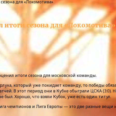
 сезона для «Локомотива»
л итоги сезона для «Локомотива»
енил итоги сезона для московской команды.
рлука, который уже покидает команду, то победы обяз
матчей. В этот период они в Кубке обыграли ЦСКА (3:0)
н не был. Хорошо, что взяли Кубок, уже есть один титул.
 Лига чемпионов и Лига Европы — это две разные вещи