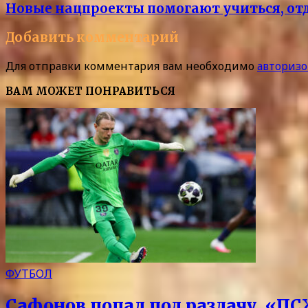
Новые нацпроекты помогают учиться, от
Добавить комментарий
Для отправки комментария вам необходимо
авторизо
ВАМ МОЖЕТ ПОНРАВИТЬСЯ
ФУТБОЛ
Сафонов попал под раздачу. «ПС