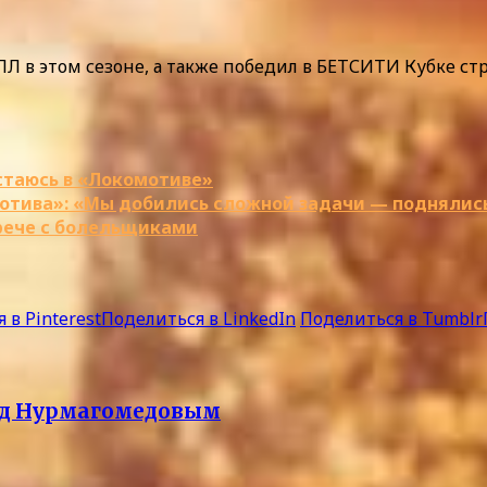
Л в этом сезоне, а также победил в БЕТСИТИ Кубке ст
стаюсь в «Локомотиве»
тива»: «Мы добились сложной задачи — поднялись
рече с болельщиками
 в Pinterest
Поделиться в LinkedIn
Поделиться в Tumblr
ред Нурмагомедовым