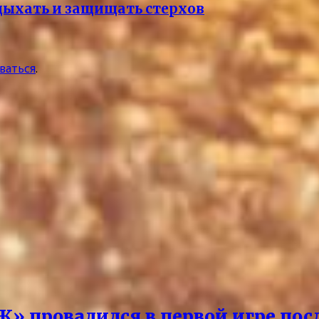
дыхать и защищать стерхов
ваться
.
Ж» провалился в первой игре пос