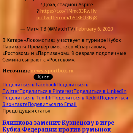
? Доха, стадион Aspire
?
https://t.co/1Nmc83RwHv
pic.twitter.com/h5fXEQ3Nj8
— Матч ТВ (@MatchTV)
February 6, 2020
В Катаре «Локомотив» участвует в турнире Кубок
Париматч Премьер вместе со «Спартаком»,
«Ростовом» и «Партизаном». 9 февраля подопечные
Семина сыграют с «Ростовом».
Источник:
news.sportbox.ru
Поделиться в Facebook
Поделиться в
Twitter
Поделиться в Pinterest
Поделиться в LinkedIn
Поделиться в Tumblr
Поделиться в Reddit
Поделиться
ВКонтакте
Поделиться по Email
Предыдущая статья
Блинкова заменит Кузнецову в игре
Кубка Федерации против румынок