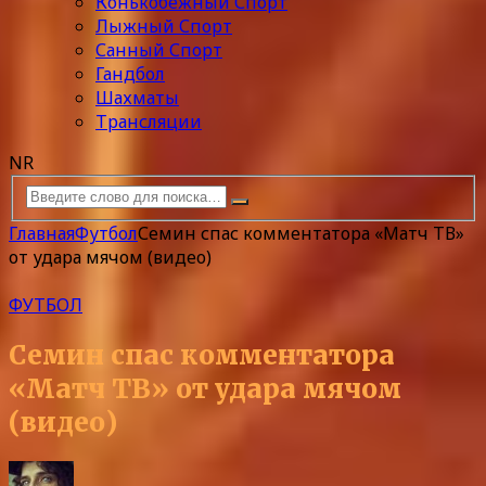
Конькобежный Спорт
Лыжный Спорт
Санный Спорт
Гандбол
Шахматы
Трансляции
NR
Главная
Футбол
Семин спас комментатора «Матч ТВ»
от удара мячом (видео)
ФУТБОЛ
Семин спас комментатора
«Матч ТВ» от удара мячом
(видео)