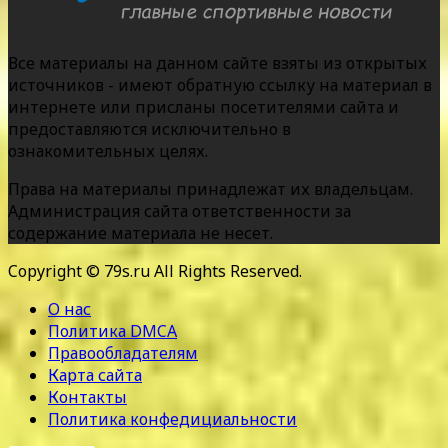
Все материалы на данном сайте взяты из открытых
источников - имеют обратную ссылку на материал в
интернете или присланы посетителями сайта и
предоставляются исключительно в
ознакомительных целях.
Права на материалы принадлежат их владельцам.
Администрация сайта ответственности за
содержание материала не несет.
Copyright © 79s.ru All Rights Reserved.
О нас
Политика DMCA
Правообладателям
Карта сайта
Контакты
Политика конфедициальности