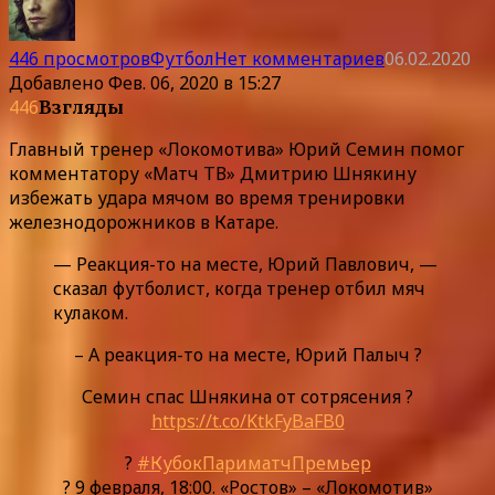
446 просмотров
Футбол
Нет комментариев
06.02.2020
Добавлено
Фев. 06, 2020 в 15:27
446
Взгляды
Главный тренер «Локомотива» Юрий Семин помог
комментатору «Матч ТВ» Дмитрию Шнякину
избежать удара мячом во время тренировки
железнодорожников в Катаре.
— Реакция-то на месте, Юрий Павлович, —
сказал футболист, когда тренер отбил мяч
кулаком.
– А реакция-то на месте, Юрий Палыч ?
Семин спас Шнякина от сотрясения ?
https://t.co/KtkFyBaFB0
?
#КубокПариматчПремьер
? 9 февраля, 18:00. «Ростов» – «Локомотив»