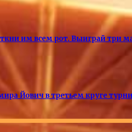
ткни им всем рот. Выиграй три ма
мира Йович в третьем круге турни