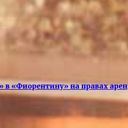
» в «Фиорентину» на правах аре