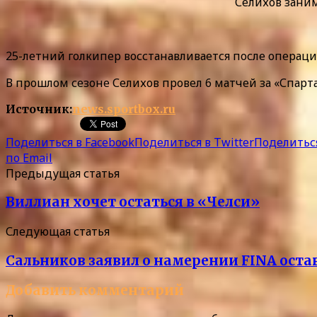
Селихов зани
25-летний голкипер восстанавливается после операц
В прошлом сезоне Селихов провел 6 матчей за «Спарта
Источник:
news.sportbox.ru
Поделиться в Facebook
Поделиться в Twitter
Поделиться
по Email
Предыдущая статья
Виллиан хочет остаться в «Челси»
Следующая статья
Сальников заявил о намерении FINA оста
Добавить комментарий