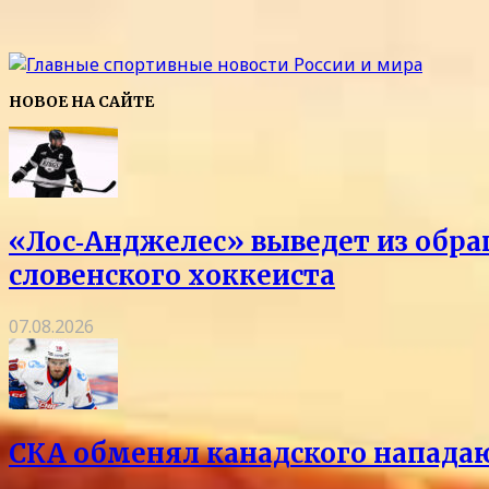
НОВОЕ НА САЙТЕ
«Лос‑Анджелес» выведет из обра
словенского хоккеиста
07.08.2026
СКА обменял канадского напада