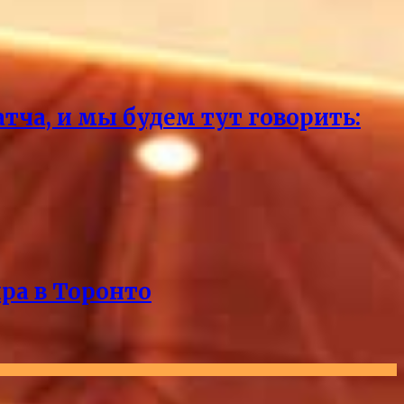
тча, и мы будем тут говорить:
ра в Торонто