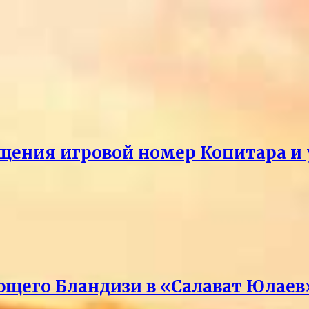
щения игровой номер Копитара и у
ющего Бландизи в «Салават Юлаев