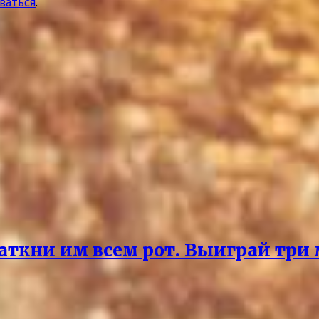
ваться
.
аткни им всем рот. Выиграй три 