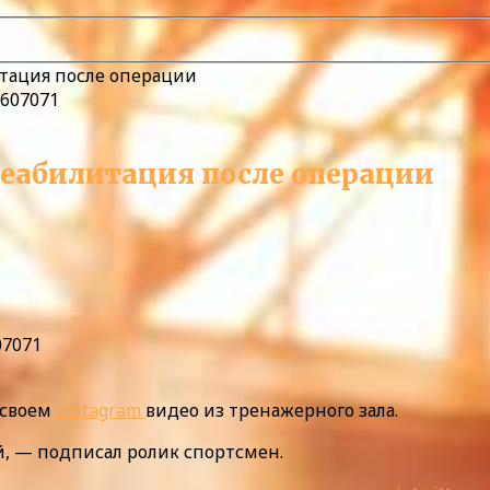
итация после операции
 реабилитация после операции
07071
 своем
Instagram
видео из тренажерного зала.
й, — подписал ролик спортсмен.