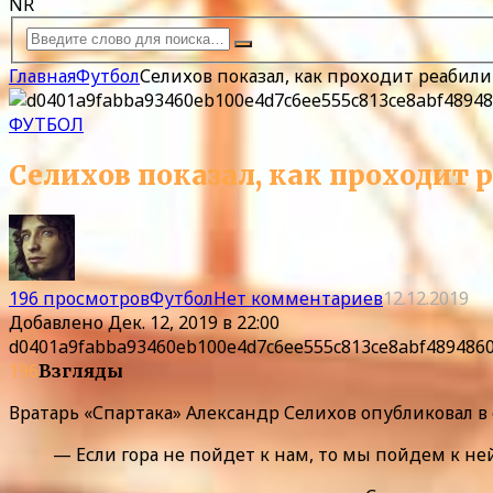
NR
Главная
Футбол
Селихов показал, как проходит реабил
ФУТБОЛ
Селихов показал, как проходит
196 просмотров
Футбол
Нет комментариев
12.12.2019
Добавлено
Дек. 12, 2019 в 22:00
d0401a9fabba93460eb100e4d7c6ee555c813ce8abf489486
196
Взгляды
Вратарь «Спартака» Александр Селихов опубликовал в
— Если гора не пойдет к нам, то мы пойдем к не