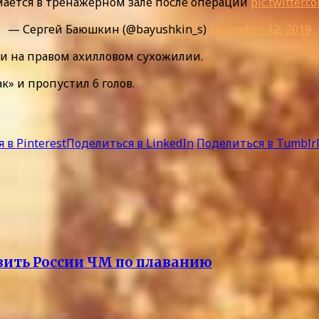
мается в тренажерном зале после операции
pic.twitter
— Сергей Баюшкин (@bayushkin_s)
December 12, 2019
ии на правом ахилловом сухожилии.
к» и пропустил 6 голов.
 в Pinterest
Поделиться в LinkedIn
Поделиться в Tumblr
вить России ЧМ по плаванию