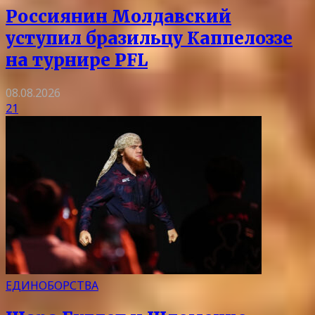
Россиянин Молдавский
уступил бразильцу Каппелоззе
на турнире PFL
08.08.2026
21
ЕДИНОБОРСТВА