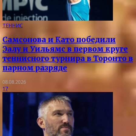
ТЕННИС
Самсонова и Като победили
Эалу и Уильямс в первом круге
теннисного турнира в Торонто в
парном разряде
08.08.2026
17