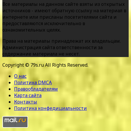
Все материалы на данном сайте взяты из открытых
источников - имеют обратную ссылку на материал в
интернете или присланы посетителями сайта и
предоставляются исключительно в
ознакомительных целях.
Права на материалы принадлежат их владельцам.
Администрация сайта ответственности за
содержание материала не несет.
Copyright © 79s.ru All Rights Reserved.
О нас
Политика DMCA
Правообладателям
Карта сайта
Контакты
Политика конфедициальности