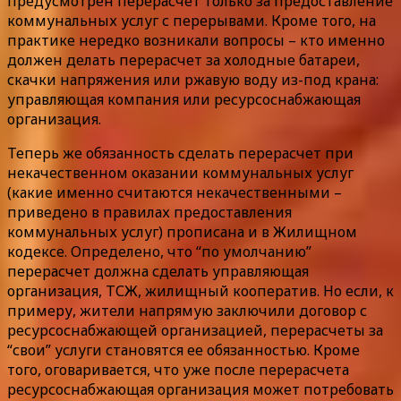
предусмотрен перерасчет только за предоставление
коммунальных услуг с перерывами. Кроме того, на
практике нередко возникали вопросы – кто именно
должен делать перерасчет за холодные батареи,
скачки напряжения или ржавую воду из-под крана:
управляющая компания или ресурсоснабжающая
организация.
Теперь же обязанность сделать перерасчет при
некачественном оказании коммунальных услуг
(какие именно считаются некачественными –
приведено в правилах предоставления
коммунальных услуг) прописана и в Жилищном
кодексе. Определено, что “по умолчанию”
перерасчет должна сделать управляющая
организация, ТСЖ, жилищный кооператив. Но если, к
примеру, жители напрямую заключили договор с
ресурсоснабжающей организацией, перерасчеты за
“свои” услуги становятся ее обязанностью. Кроме
того, оговаривается, что уже после перерасчета
ресурсоснабжающая организация может потребовать