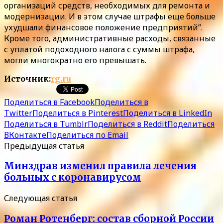
организаций средств, необходимых для ремонта и
модернизации. И в этом случае штрафы еще больше
ухудшали финансовое положение предприятий”.
Кроме того, административные расходы, связанные
с уплатой подоходного налога с суммы штрафа,
могли многократно его превышать.
Источник:
rg.ru
Поделиться в Facebook
Поделиться в
Twitter
Поделиться в Pinterest
Поделиться в LinkedIn
Поделиться в Tumblr
Поделиться в Reddit
Поделиться
ВКонтакте
Поделиться по Email
Предыдущая статья
Минздрав изменил правила лечения
больных с коронавирусом
Следующая статья
Роман Ротенберг: состав сборной России