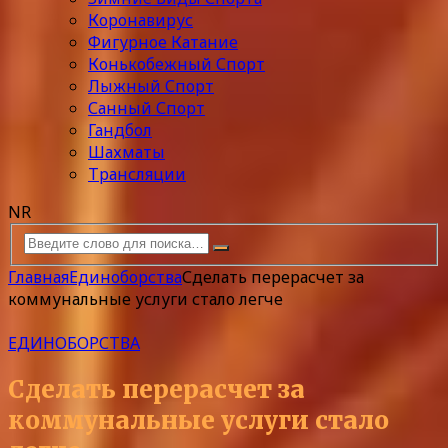
Коронавирус
Фигурное Катание
Конькобежный Спорт
Лыжный Спорт
Санный Спорт
Гандбол
Шахматы
Трансляции
NR
Главная
Единоборства
Сделать перерасчет за
коммунальные услуги стало легче
ЕДИНОБОРСТВА
Сделать перерасчет за
коммунальные услуги стало