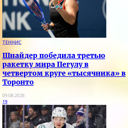
ТЕННИС
Шнайдер победила третью
ракетку мира Пегулу в
четвертом круге «тысячника» в
Торонто
09.08.2026
19