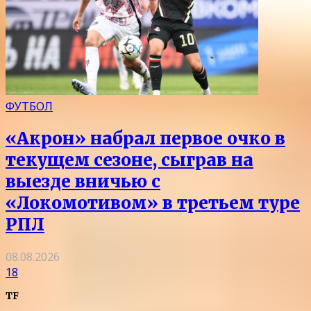
ФУТБОЛ
«Акрон» набрал первое очко в
текущем сезоне, сыграв на
выезде вничью с
«Локомотивом» в третьем туре
РПЛ
08.08.2026
18
TF