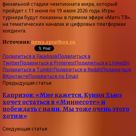
финальной стадии чемпионата мира, который
пройдет c 11 июня по 19 июля 2026 года. Игры
турнира будут показаны в прямом эфире «Матч ТВ»,
на тематических каналах и цифровых платформах
холдинга.
Источник:
news.sportbox.ru
Поделиться в Facebook
Поделиться в
Twitter
Поделиться в Pinterest
Поделиться в LinkedIn
Поделиться в Tumblr
Поделиться в Reddit
Поделиться
ВКонтакте
Поделиться по Email
Предыдущая статья
Капризов: «Мне кажется, Куинн Хьюз
хочет остаться в «Миннесоте» и
побеждать с нами. Мы тоже очень этого
хотим»
Следующая статья