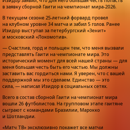
Изидор заявил, что для него большая честь попасть
в заявку сборной Гаити на чемпионат мира‑2026.
В текущем сезоне 25‑летний форвард провел
на клубном уровне 34 матча и забил 5 голов. Ранее
Изидор выступал за петербургский «Зенит»
и московский «Локомотив».
— Счастлив, горд и польщен тем, что меня вызвали
представлять Гаити на чемпионате мира. Это
исторический момент для всей нашей страны — для
меня большая честь быть его частью. Мы должны
заставить вас гордиться нами. Я уверен, что с вашей
поддержкой мы это сделаем. Единство — это
сила, — написал Изидор в социальных сетях.
Всего в состав сборной Гаити на чемпионат мира
вошли 26 футболистов. На групповом этапе гаитяне
сыграют с командами Бразилии, Марокко
и Шотландии.
«Матч ТВ» эксклюзивно покажет все матчи