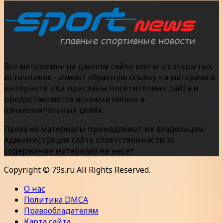
Все материалы на данном сайте взяты из открытых
источников - имеют обратную ссылку на материал в
интернете или присланы посетителями сайта и
предоставляются исключительно в
ознакомительных целях.
Права на материалы принадлежат их владельцам.
Администрация сайта ответственности за
содержание материала не несет.
Copyright © 79s.ru All Rights Reserved.
О нас
Политика DMCA
Правообладателям
Карта сайта