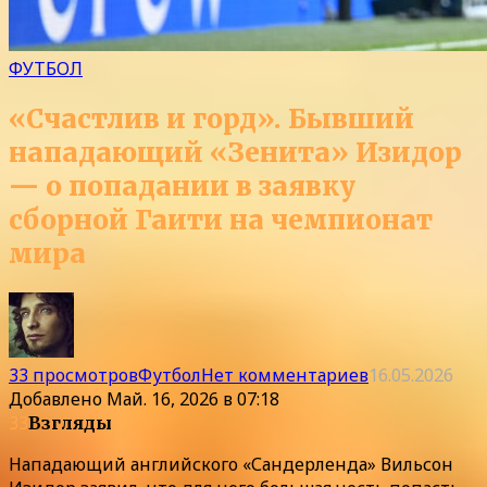
ФУТБОЛ
«Счастлив и горд». Бывший
нападающий «Зенита» Изидор
— о попадании в заявку
сборной Гаити на чемпионат
мира
33 просмотров
Футбол
Нет комментариев
16.05.2026
Добавлено
Май. 16, 2026 в 07:18
33
Взгляды
Нападающий английского «Сандерленда» Вильсон