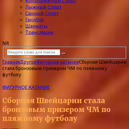
Конькобежный Спорт
Лыжный Спорт
Санный Спорт
Гандбол
Шахматы
Трансляции
NR
Главная
Другое
Фигурное катание
Сборная Швейцарии
стала бронзовым призером ЧМ по пляжному
футболу
ФИГУРНОЕ КАТАНИЕ
Сборная Швейцарии стала
бронзовым призером ЧМ по
пляжному футболу