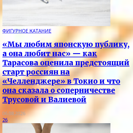
ФИГУРНОЕ КАТАНИЕ
«Мы любим японскую публику,
а она любит нас» — как
Тарасова оценила предстоящий
старт россиян на
«Челленджере» в Токио и что
она сказала о соперничестве
Трусовой и Валиевой
06.08.2026
26