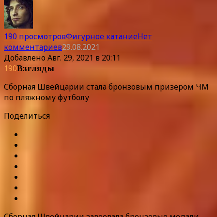
190 просмотров
Фигурное катание
Нет
комментариев
29.08.2021
Добавлено
Авг. 29, 2021 в 20:11
190
Взгляды
Сборная Швейцарии стала бронзовым призером ЧМ
по пляжному футболу
Поделиться
Сборная Швейцарии завоевала бронзовые медали