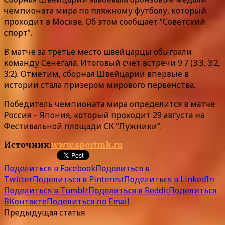
чемпионата мира по пляжному футболу, который
проходит в Москве. Об этом сообщает “Советский
спорт”.
В матче за третье место швейцарцы обыграли
команду Сенегала. Итоговый счет встречи 9:7 (3:3, 3:2,
3:2). Отметим, сборная Швейцарии впервые в
истории стала призером мирового первенства.
Победитель чемпионата мира определится в матче
Россия – Япония, который проходит 29 августа на
Фестивальной площади СК “Лужники”.
Источник:
www.sportmk.ru
Поделиться в Facebook
Поделиться в
Twitter
Поделиться в Pinterest
Поделиться в LinkedIn
Поделиться в Tumblr
Поделиться в Reddit
Поделиться
ВКонтакте
Поделиться по Email
Предыдущая статья