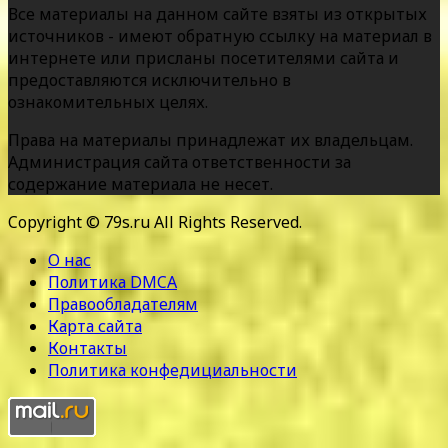
Все материалы на данном сайте взяты из открытых
источников - имеют обратную ссылку на материал в
интернете или присланы посетителями сайта и
предоставляются исключительно в
ознакомительных целях.
Права на материалы принадлежат их владельцам.
Администрация сайта ответственности за
содержание материала не несет.
Copyright © 79s.ru All Rights Reserved.
О нас
Политика DMCA
Правообладателям
Карта сайта
Контакты
Политика конфедициальности