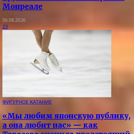
Монреале
06.08.2026
23
ФИГУРНОЕ КАТАНИЕ
«Мы любим японскую публику,
а она любит нас» — как