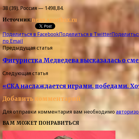
38 (39). Россия — 1498,84.
Источник:
news.sportbox.ru
Поделиться в Facebook
Поделиться в Twitter
Поделиться
по Email
Предыдущая статья
Фигуристка Медведева высказалась о см
Следующая статья
«СКА наслаждается играми, победами. Х
Добавить комментарий
Для отправки комментария вам необходимо
авторизо
ВАМ МОЖЕТ ПОНРАВИТЬСЯ