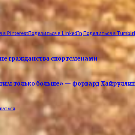
 в Pinterest
Поделиться в LinkedIn
Поделиться в Tumblr
ене гражданства спортсменами
отим только больше» — форвард Хайрулли
ваться
.