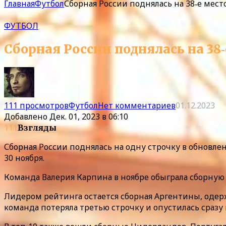
Главная
Футбол
Сборная России поднялась на 38‑е мес
ФУТБОЛ
Сборная России поднялась на 38
111 просмотров
Футбол
Нет комментариев
01.12.2023
Добавлено
Дек. 01, 2023 в 06:10
111
Взгляды
Сборная России поднялась на одну строчку в обновл
30 ноября.
Команда Валерия Карпина в ноябре обыграла сборную К
Лидером рейтинга остается сборная Аргентины, одерж
команда потеряла третью строчку и опустилась сразу