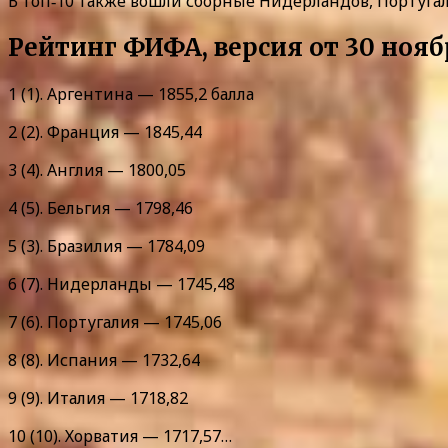
В топ‑10 также вошли сборные Нидерландов, Португал
Рейтинг ФИФА, версия от 30 нояб
1 (1). Аргентина — 1855,2 балла
2 (2). Франция — 1845,44
3 (4). Англия — 1800,05
4 (5). Бельгия — 1798,46
5 (3). Бразилия — 1784,09
6 (7). Нидерланды — 1745,48
7 (6). Португалия — 1745,06
8 (8). Испания — 1732,64
9 (9). Италия — 1718,82
10 (10). Хорватия — 1717,57…