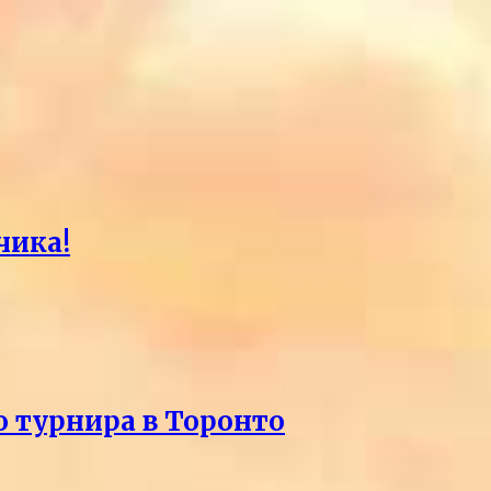
чика!
о турнира в Торонто