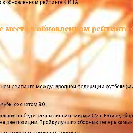
то в обновленном рейтинге ФИФА
‑е место в обновленном рейтинг
енном рейтинге Международной федерации футбола (ФИФ
убы со счетом 8:0.
авшая победу на чемпионате мира‑2022 в Катаре, сборн
 на две позиции. Тройку лучших сборных теперь замыка