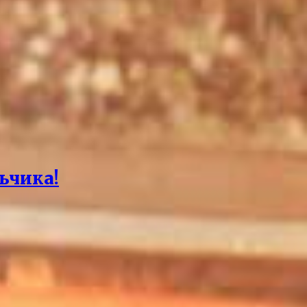
ьчика!