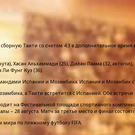
сборную Таити со счетом 4:3 в дополнительное время
та), Хасан Альхаммади (25), Дилан Паама (32, автогол),
 Ли Фунг Куэ (36).
омандами Испании и Мозамбика. Испания и Мозамбик сы
амбика, а Таити встретится с Испанией. Обе встречи пр
одит на Фестивальной площади спортивного комплекса
ы – 28 августа. Матч за третье место и финал состоятся
м мира по пляжному футболу FIFA.