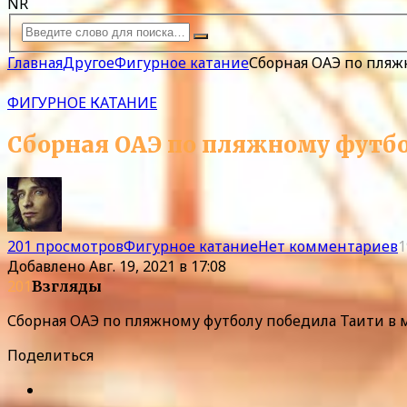
NR
Главная
Другое
Фигурное катание
Сборная ОАЭ по пляж
ФИГУРНОЕ КАТАНИЕ
Сборная ОАЭ по пляжному футбо
201 просмотров
Фигурное катание
Нет комментариев
1
Добавлено
Авг. 19, 2021 в 17:08
201
Взгляды
Сборная ОАЭ по пляжному футболу победила Таити в
Поделиться