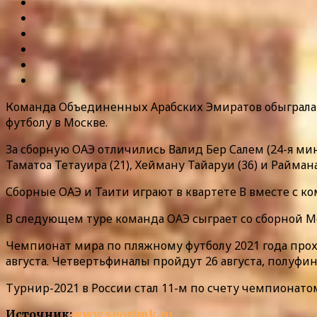
Команда Объединенных Арабских Эмиратов обыграла 
футболу в Москве.
За сборную ОАЭ отличились Валид Бер Салем (24-я мину
Таматоа Тетауира (21), Хейману Тайаруи (36) и Раймана
Сборные ОАЭ и Таити играют в квартете В вместе с к
В следующем туре команда ОАЭ сыграет со сборной Моз
Чемпионат мира по пляжному футболу 2021 года прох
августа. Четвертьфиналы пройдут 26 августа, полуфинал
Турнир-2021 в России стал 11-м по счету чемпионато
Источник:
www.sportmk.ru