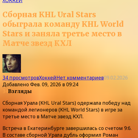
ХОККЕЙ
Сборная KHL Ural Stars
обыграла команду KHL World
Stars и заняла третье место в
Матче звезд КХЛ
34 просмотров
Хоккей
Нет комментариев
09.02.2026
Добавлено
Фев. 09, 2026 в 09:24
34
Взгляды
Сборная Урала (KHL Ural Stars) одержала победу над
командой легионеров (KHL World Stars) в игре за
третье место в Матче звезд КХЛ.
Встреча в Екатеринбурге завершилась со счетом 9:6.
В составе сборной Урала дубль оформил Роман