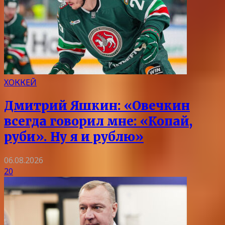
ХОККЕЙ
Дмитрий Яшкин: «Овечкин
всегда говорил мне: «Копай,
руби». Ну я и рублю»
06.08.2026
20