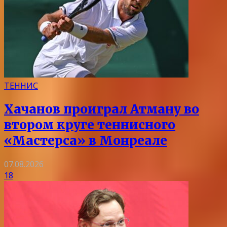
ТЕННИС
Хачанов проиграл Атману во
втором круге теннисного
«Мастерса» в Монреале
07.08.2026
18