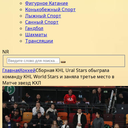
Фигурное Катание
Конькобежный Спорт
Лыжный Спорт
Санный Спорт
Гандбол
Шахматы
Трансляции
NR
Главная
Хоккей
Сборная KHL Ural Stars обыграла
команду KHL World Stars и заняла третье место в
Матче звезд КХЛ