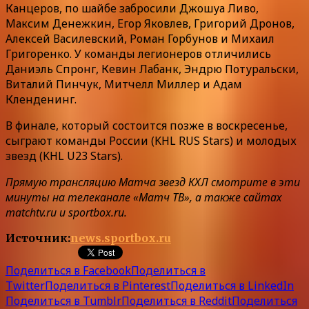
Канцеров, по шайбе забросили Джошуа Ливо,
Максим Денежкин, Егор Яковлев, Григорий Дронов,
Алексей Василевский, Роман Горбунов и Михаил
Григоренко. У команды легионеров отличились
Даниэль Спронг, Кевин Лабанк, Эндрю Потуральски,
Виталий Пинчук, Митчелл Миллер и Адам
Кленденинг.
В финале, который состоится позже в воскресенье,
сыграют команды России (KHL RUS Stars) и молодых
звезд (KHL U23 Stars).
Прямую трансляцию Матча звезд КХЛ смотрите в эти
минуты на телеканале «Матч ТВ», а также сайтах
matchtv.ru и sportbox.ru.
Источник:
news.sportbox.ru
Поделиться в Facebook
Поделиться в
Twitter
Поделиться в Pinterest
Поделиться в LinkedIn
Поделиться в Tumblr
Поделиться в Reddit
Поделиться