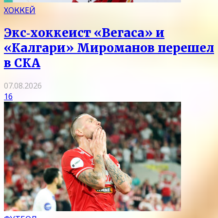
ХОККЕЙ
Экс‑хоккеист «Вегаса» и
«Калгари» Мироманов перешел
в СКА
07.08.2026
16