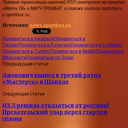
Прямые трансляции матчей РПЛ смотрите на каналах
«Матч ТВ» и МАТЧ ПРЕМЬЕР, а также сайтах matchtv.ru
и sportbox.ru.
Источник:
news.sportbox.ru
Поделиться в Facebook
Поделиться в
Twitter
Поделиться в Pinterest
Поделиться в LinkedIn
Поделиться в Tumblr
Поделиться в Reddit
Поделиться
ВКонтакте
Поделиться по Email
Предыдущая статья
Джокович вышел в третий раунд
«Мастерса» в Шанхае
Следующая статья
НХЛ решила отказаться от россиян!
Предательский удар перед стартом
сезона