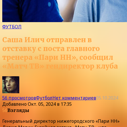
ФУТБОЛ
Саша Илич отправлен в
отставку с поста главного
тренера «Пари НН», сообщил
«Матч ТВ» гендиректор клуба
56 просмотров
Футбол
Нет комментариев
05.10.2024
Добавлено
Окт. 05, 2024 в 17:35
56
Взгляды
Генеральный директор нижегородского «Пари НН»