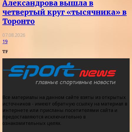
Александрова вышла в
четвертый круг «тысячника» в
Торонто
07.08.2026
19
TF
Все материалы на данном сайте взяты из открытых
источников - имеют обратную ссылку на материал в
интернете или присланы посетителями сайта и
предоставляются исключительно в
ознакомительных целях.