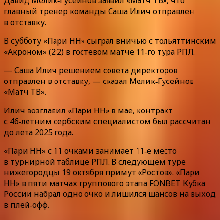
Давид Мелик‑Гусейнов заявил «Матч ТВ», что
главный тренер команды Саша Илич отправлен
в отставку.
В субботу «Пари НН» сыграл вничью с тольяттинским
«Акроном» (2:2) в гостевом матче 11‑го тура РПЛ.
— Саша Илич решением совета директоров
отправлен в отставку, — сказал Мелик‑Гусейнов
«Матч ТВ».
Илич возглавил «Пари НН» в мае, контракт
с 46‑летним сербским специалистом был рассчитан
до лета 2025 года.
«Пари НН» с 11 очками занимает 11‑е место
в турнирной таблице РПЛ. В следующем туре
нижегородцы 19 октября примут «Ростов». «Пари
НН» в пяти матчах группового этапа FONBET Кубка
России набрал одно очко и лишился шансов на выход
в плей‑офф.