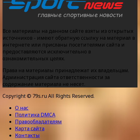
Все материалы на данном сайте взяты из открытых
источников - имеют обратную ссылку на материал в
интернете или присланы посетителями сайта и
предоставляются исключительно в
ознакомительных целях.
Права на материалы принадлежат их владельцам.
Администрация сайта ответственности за
содержание материала не несет.
Copyright © 79s.ru All Rights Reserved.
О нас
Политика DMCA
Правообладателям
Карта сайта
Контакты