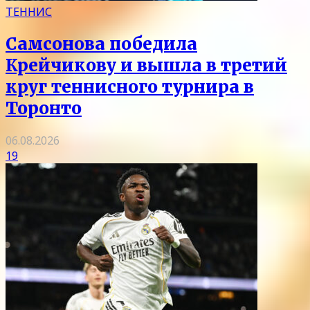
ТЕННИС
Самсонова победила
Крейчикову и вышла в третий
круг теннисного турнира в
Торонто
06.08.2026
19