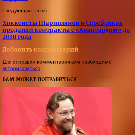
Следующая статья
Хоккеисты Шарипзянов и Серебряков
продлили контракты с «Авангардом» до
2030 года
Добавить комментарий
Для отправки комментария вам необходимо
авторизоваться
.
ВАМ МОЖЕТ ПОНРАВИТЬСЯ