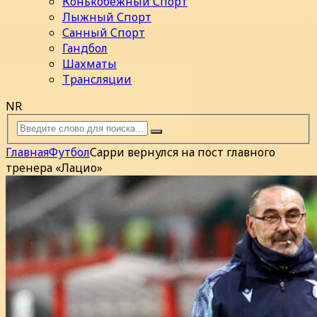
Конькобежный Спорт
Лыжный Спорт
Санный Спорт
Гандбол
Шахматы
Трансляции
NR
Главная
Футбол
Сарри вернулся на пост главного
тренера «Лацио»