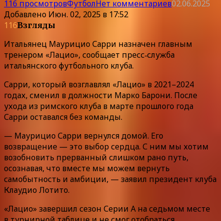
116 просмотров
Футбол
Нет комментариев
02.06.2025
Добавлено
Июн. 02, 2025 в 17:52
116
Взгляды
Итальянец Маурицио Сарри назначен главным
тренером «Лацио», сообщает пресс‑служба
итальянского футбольного клуба.
Сарри, который возглавлял «Лацио» в 2021–2024
годах, сменил в должности Марко Барони. После
ухода из римского клуба в марте прошлого года
Сарри оставался без команды.
— Маурицио Сарри вернулся домой. Его
возвращение — это выбор сердца. С ним мы хотим
возобновить прерванный слишком рано путь,
осознавая, что вместе мы можем вернуть
самобытность и амбиции, — заявил президент клуба
Клаудио Лотито.
«Лацио» завершил сезон Серии А на седьмом месте
в турнирной таблице и не смог отобраться