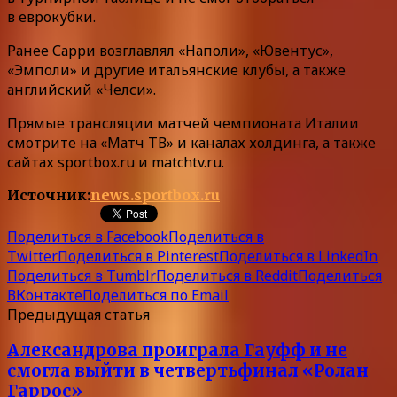
в еврокубки.
Ранее Сарри возглавлял «Наполи», «Ювентус»,
«Эмполи» и другие итальянские клубы, а также
английский «Челси».
Прямые трансляции матчей чемпионата Италии
смотрите на «Матч ТВ» и каналах холдинга, а также
сайтах sportbox.ru и matchtv.ru.
Источник:
news.sportbox.ru
Поделиться в Facebook
Поделиться в
Twitter
Поделиться в Pinterest
Поделиться в LinkedIn
Поделиться в Tumblr
Поделиться в Reddit
Поделиться
ВКонтакте
Поделиться по Email
Предыдущая статья
Александрова проиграла Гауфф и не
смогла выйти в четвертьфинал «Ролан
Гаррос»