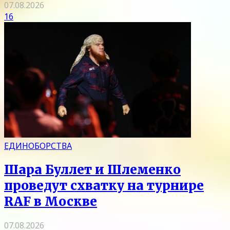
07.08.2026
16
ЕДИНОБОРСТВА
Шара Буллет и Шлеменко
проведут схватку на турнире
RAF в Москве
07.08.2026