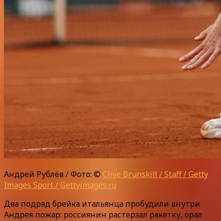
Андрей Рублёв / Фото: ©
Clive Brunskill / Staff / Getty
Images Sport / Gettyimages.ru
Два подряд брейка итальянца пробудили внутри
Андрея пожар: россиянин растерзал ракетку, орал