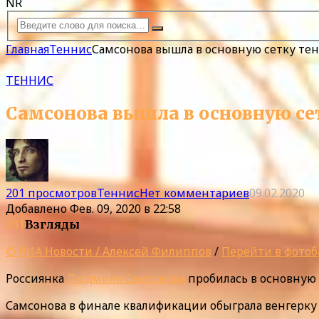
NR
Главная
Теннис
Самсонова вышла в основную сетку тен
ТЕННИС
Самсонова вышла в основную се
201 просмотров
Теннис
Нет комментариев
09.02.2020
Добавлено
Фев. 09, 2020 в 22:58
201
Взгляды
© РИА Новости / Алексей Филиппов
/
Перейти в фотоб
Россиянка
Людмила Самсонова
пробилась в основную 
Самсонова в финале квалификации обыграла венгерк