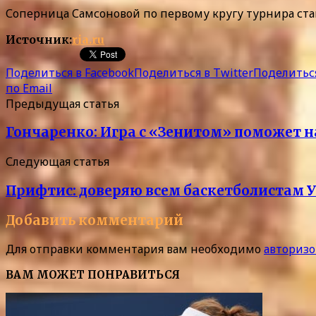
Соперница Самсоновой по первому кругу турнира ста
Источник:
ria.ru
Поделиться в Facebook
Поделиться в Twitter
Поделиться
по Email
Предыдущая статья
Гончаренко: Игра с «Зенитом» поможет н
Следующая статья
Прифтис: доверяю всем баскетболистам 
Добавить комментарий
Для отправки комментария вам необходимо
авторизо
ВАМ МОЖЕТ ПОНРАВИТЬСЯ