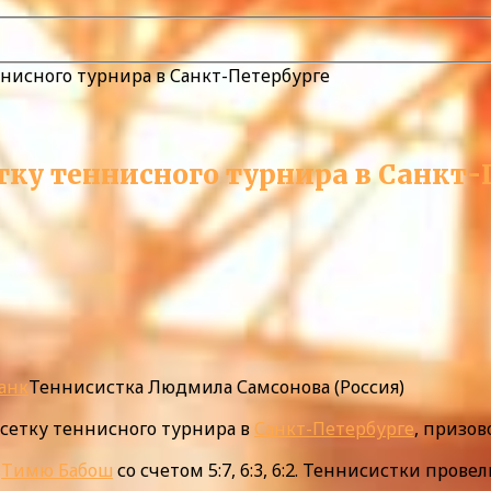
нисного турнира в Санкт-Петербурге
тку теннисного турнира в Санкт-
анк
Теннисистка Людмила Самсонова (Россия)
сетку теннисного турнира в
Санкт-Петербурге
, призов
у
Тимю Бабош
со счетом 5:7, 6:3, 6:2. Теннисистки провел