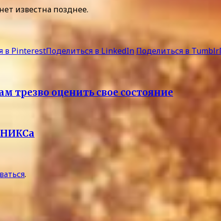
нет известна позднее.
 в Pinterest
Поделиться в LinkedIn
Поделиться в Tumblr
ам трезво оценить свое состояние
УНИКСа
ваться
.