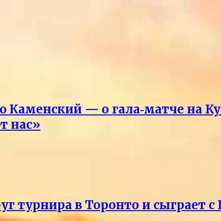
Каменский — о гала‑матче на Ку
т нас»
уг турнира в Торонто и сыграет с