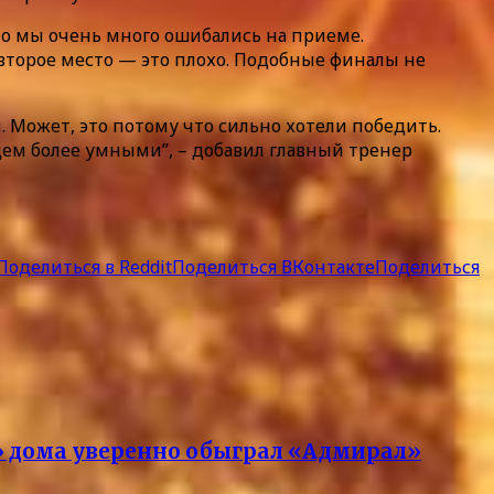
но мы очень много ошибались на приеме.
 второе место — это плохо. Подобные финалы не
 Может, это потому что сильно хотели победить.
дем более умными”, – добавил главный тренер
Поделиться в Reddit
Поделиться ВКонтакте
Поделиться
» дома уверенно обыграл «Адмирал»