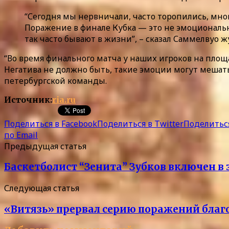
“Сегодня мы нервничали, часто торопились, мно
Поражение в финале Кубка — это не эмоциональн
так часто бывают в жизни”, – сказал Саммелвуо 
“Во время финального матча у наших игроков на площ
Негатива не должно быть, такие эмоции могут мешать
петербургской команды.
Источник:
ria.ru
Поделиться в Facebook
Поделиться в Twitter
Поделиться
по Email
Предыдущая статья
Баскетболист “Зенита” Зубков включен в 
Следующая статья
«Витязь» прервал серию поражений благ