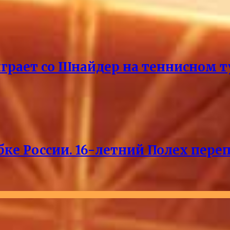
ыграет со Шнайдер на теннисном т
ке России. 16-летний Полех пере