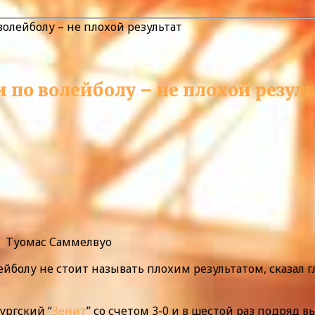
волейболу – не плохой результат
 по волейболу – не плохой резул
к
Туомас Саммелвуо
ейболу не стоит называть плохим результатом, сказал 
ургский “
Зенит
” со счетом 3-0 и в шестой раз подряд в