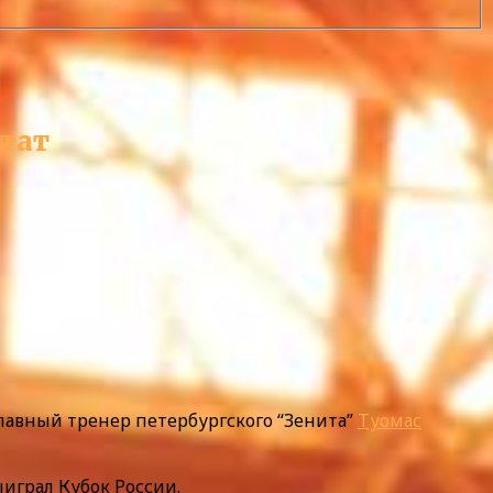
ьтат
главный тренер петербургского “Зенита”
Туомас
ыиграл Кубок России.