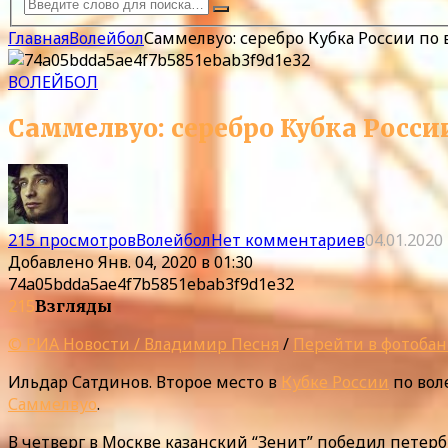
Главная
Волейбол
Саммелвуо: серебро Кубка России по 
ВОЛЕЙБОЛ
Саммелвуо: серебро Кубка России
215 просмотров
Волейбол
Нет комментариев
04.01.2020
Добавлено
Янв. 04, 2020 в 01:30
74a05bdda5ae4f7b5851ebab3f9d1e32
215
Взгляды
© РИА Новости / Владимир Песня
/
Перейти в фотобан
Ильдар Сатдинов. Второе место в
Кубке России
по вол
Саммелвуо
.
В четверг в Москве казанский “Зенит” победил петерб