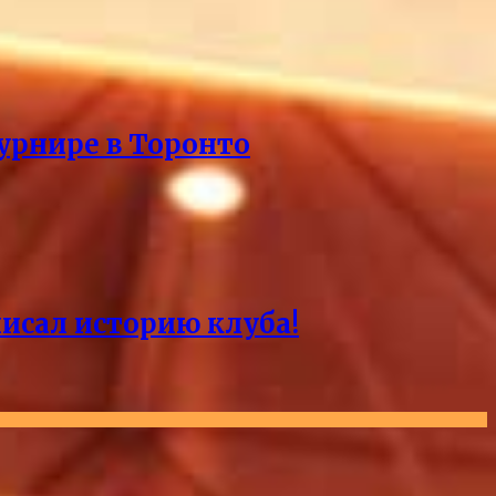
урнире в Торонто
писал историю клуба!