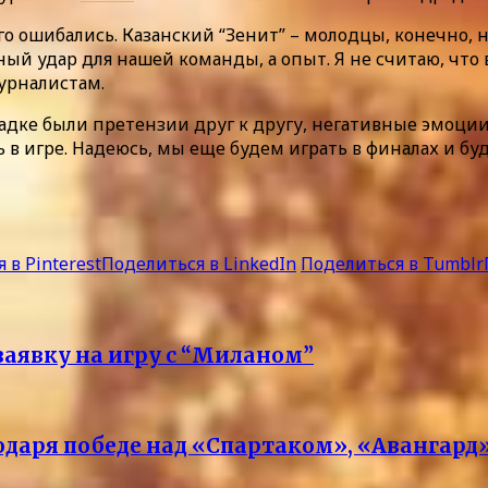
го ошибались. Казанский “Зенит” – молодцы, конечно, 
ый удар для нашей команды, а опыт. Я не считаю, что
журналистам.
адке были претензии друг к другу, негативные эмоции.
 в игре. Надеюсь, мы еще будем играть в финалах и бу
 в Pinterest
Поделиться в LinkedIn
Поделиться в Tumblr
заявку на игру с “Миланом”
одаря победе над «Спартаком», «Авангард