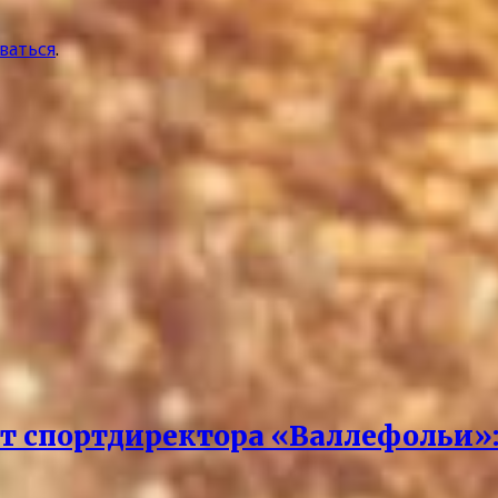
ваться
.
ст спортдиректора «Валлефольи»: