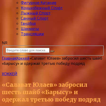
Фигурное Катание
Конькобежный Спорт
Лыжный Спорт
Санный Спорт
Гандбол
Шахматы
Трансляции
NR
Главная
Хоккей
«Салават Юлаев» забросил шесть шайб
«Барысу» и одержал третью победу подряд
ХОККЕЙ
«Салават Юлаев» забросил
шесть шайб «Барысу» и
одержал третью победу подряд