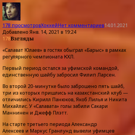
178 просмотров
Хоккей
Нет комментариев
14.01.2021
Добавлено
Янв. 14, 2021 в 19:24
178
Взгляды
«Салават Юлаев» в гостях обыграл «Барыс» в рамках
регулярного чемпионата КХЛ.
Первый период остался за уфимской командой,
единственную шайбу забросил Филип Ларсен.
Во второй 20-минутке было заброшено пять шайб,
три из которых пришлись на казахстанский клуб —
отличились Кирилл Панюков, Якоб Лилья и Никита
Михайлис. У «Салавата» голы забили Сакари
Маннинен и Джефф Плэтт.
На старте третьего периода Александр
Алексеев и Маркус Гранлунд вывели уфимцев