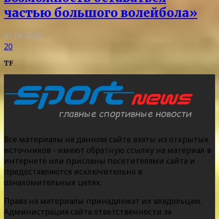
частью большого волейбола»
05.08.2026
20
TF
Все материалы на данном сайте взяты из открытых
источников - имеют обратную ссылку на материал в
интернете или присланы посетителями сайта и
предоставляются исключительно в
ознакомительных целях.
Права на материалы принадлежат их владельцам.
Администрация сайта ответственности за