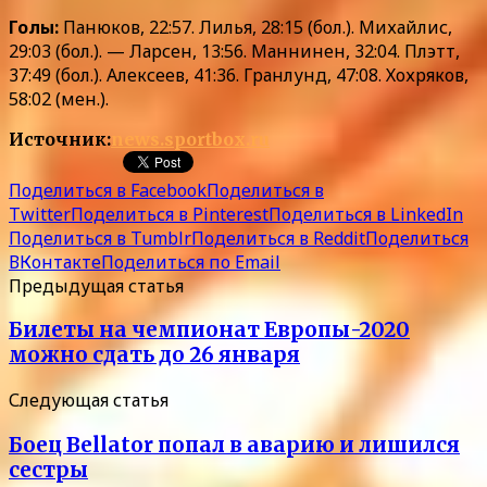
Голы:
Панюков, 22:57. Лилья, 28:15 (бол.). Михайлис,
29:03 (бол.). — Ларсен, 13:56. Маннинен, 32:04. Плэтт,
37:49 (бол.). Алексеев, 41:36. Гранлунд, 47:08. Хохряков,
58:02 (мен.).
Источник:
news.sportbox.ru
Поделиться в Facebook
Поделиться в
Twitter
Поделиться в Pinterest
Поделиться в LinkedIn
Поделиться в Tumblr
Поделиться в Reddit
Поделиться
ВКонтакте
Поделиться по Email
Предыдущая статья
Билеты на чемпионат Европы-2020
можно сдать до 26 января
Следующая статья
Боец Bellator попал в аварию и лишился
сестры