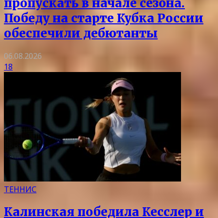
пропускать в начале сезона.
Победу на старте Кубка России
обеспечили дебютанты
06.08.2026
18
ТЕННИС
Калинская победила Кесслер и