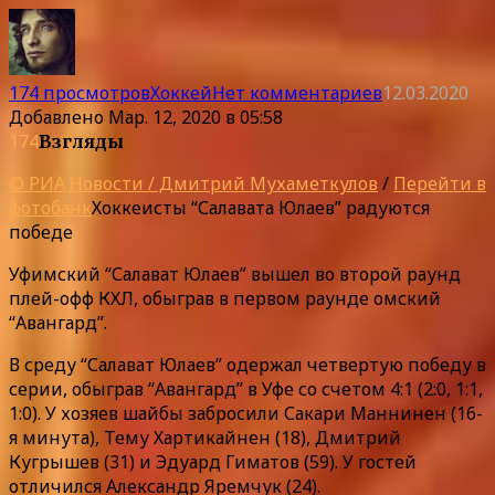
174 просмотров
Хоккей
Нет комментариев
12.03.2020
Добавлено
Мар. 12, 2020 в 05:58
174
Взгляды
© РИА Новости / Дмитрий Мухаметкулов
/
Перейти в
фотобанк
Хоккеисты “Салавата Юлаев” радуются
победе
Уфимский “Салават Юлаев” вышел во второй раунд
плей-офф КХЛ, обыграв в первом раунде омский
“Авангард”.
В среду “Салават Юлаев” одержал четвертую победу в
серии, обыграв “Авангард” в Уфе со счетом 4:1 (2:0, 1:1,
1:0). У хозяев шайбы забросили Сакари Маннинен (16-
я минута), Тему Хартикайнен (18), Дмитрий
Кугрышев (31) и Эдуард Гиматов (59). У гостей
отличился Александр Яремчук (24).