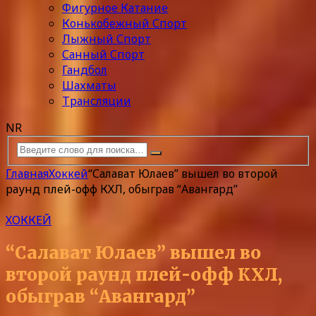
Фигурное Катание
Конькобежный Спорт
Лыжный Спорт
Санный Спорт
Гандбол
Шахматы
Трансляции
NR
Главная
Хоккей
“Салават Юлаев” вышел во второй
раунд плей-офф КХЛ, обыграв “Авангард”
ХОККЕЙ
“Салават Юлаев” вышел во
второй раунд плей-офф КХЛ,
обыграв “Авангард”