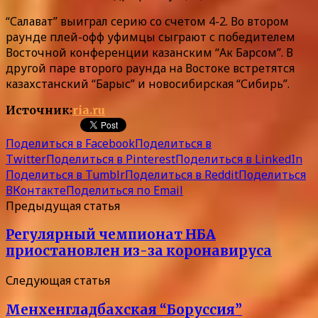
“Салават” выиграл серию со счетом 4-2. Во втором
раунде плей-офф уфимцы сыграют с победителем
Восточной конференции казанским “Ак Барсом”. В
другой паре второго раунда на Востоке встретятся
казахстанский “Барыс” и новосибирская “Сибирь”.
Источник:
ria.ru
Поделиться в Facebook
Поделиться в
Twitter
Поделиться в Pinterest
Поделиться в LinkedIn
Поделиться в Tumblr
Поделиться в Reddit
Поделиться
ВКонтакте
Поделиться по Email
Предыдущая статья
Регулярный чемпионат НБА
приостановлен из-за коронавируса
Следующая статья
Менхенгладбахская “Боруссия”