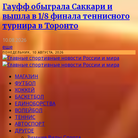
Гауфф обыграла Саккари и
вышла в 1/8 финала теннисного
турнира в Торонто
10.08.2026
еще
ПОНЕДЕЛЬНИК, 10 АВГУСТА, 2026
МАГАЗИН
ФУТБОЛ
ХОККЕЙ
БАСКЕТБОЛ
ЕДИНОБОРСТВА
ВОЛЕЙБОЛ
ТЕННИС
АВТОСПОРТ
ДРУГОЕ
Зимние Виды Спорта