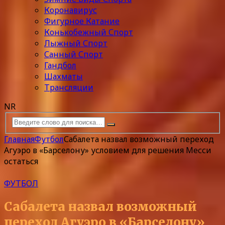
Коронавирус
Фигурное Катание
Конькобежный Спорт
Лыжный Спорт
Санный Спорт
Гандбол
Шахматы
Трансляции
NR
Главная
Футбол
Сабалета назвал возможный переход
Агуэро в «Барселону» условием для решения Месси
остаться
ФУТБОЛ
Сабалета назвал возможный
переход Агуэро в «Барселону»