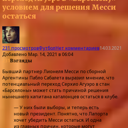
условием для решения Месси
остаться
231 просмотров
Футбол
Нет комментариев
14.03.2021
Добавлено
Мар. 14, 2021 в 06:04
231
Взгляды
Бывший партнер Лионеля Месси по сборной
Аргентины Пабло Сабалета выразил мнение, что
потенциальный переход Серхио Агуэро в стан
«Барселоны» может стать причиной решения
нынешнего капитана каталонцев остаться в клубе.
— У них были выборы, и теперь есть
новый президент. Понятно, что Лапорта
хочет убедить Месси остаться. И одна
из главных причин, которые могут