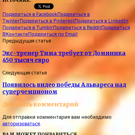
Источник:
news.sportbox.ru
Поделиться в Facebook
Поделиться в
Twitter
Поделиться в Pinterest
Поделиться в LinkedIn
Поделиться в Tumblr
Поделиться в Reddit
Поделиться
ВКонтакте
Поделиться по Email
Предыдущая статья
Экс-тренер Тима требует от Доминика
450 тысяч евро
Следующая статья
Появилось видео победы Альвареса над
суперчемпионом
Добавить комментарий
Для отправки комментария вам необходимо
авторизоваться
.
ВАМ МОЖЕТ ПОНРАВИТЬСЯ