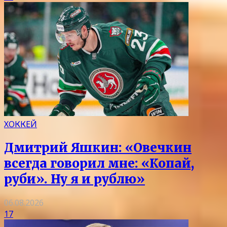
ХОККЕЙ
Дмитрий Яшкин: «Овечкин
всегда говорил мне: «Копай,
руби». Ну я и рублю»
06.08.2026
17