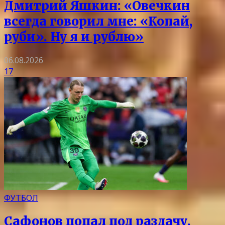
Дмитрий Яшкин: «Овечкин
всегда говорил мне: «Копай,
руби». Ну я и рублю»
06.08.2026
17
ФУТБОЛ
Сафонов попал под раздачу.