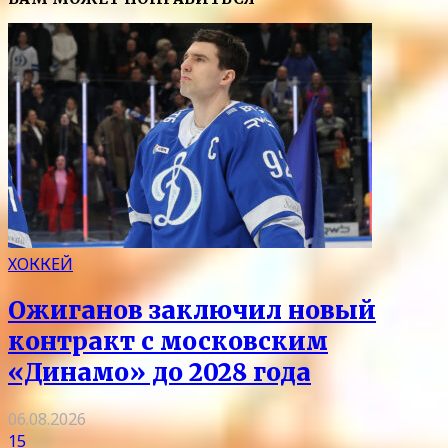
ХОККЕЙ
Ожиганов заключил новый
контракт с московским
«Динамо» до 2028 года
06.08.2026
15