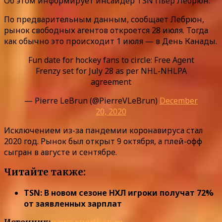
Об этом информирует инсайдер TSN Пьер Лебрюн.
По предварительным данным, сообщает Лебрюн,
рынок свободных агентов откроется 28 июля. Тогда
как обычно это происходит 1 июля — в День Канады.
Fun date for hockey fans to circle: Free Agent
Frenzy set for July 28 as per NHL-NHLPA
agreement
— Pierre LeBrun (@PierreVLeBrun)
December
20, 2020
Исключением из-за пандемии коронавируса стал
2020 год. Рынок был открыт 9 октября, а плей-офф
сыгран в августе и сентябре.
Читайте также:
TSN: В новом сезоне НХЛ игроки получат 72%
от заявленных зарплат