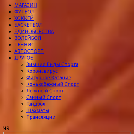
МАГАЗИН
ФУТБОЛ
ХОККЕЙ
БАСКЕТБОЛ
ЕДИНОБОРСТВА
ВОЛЕЙБОЛ
ТЕННИС
АВТОСПОРТ
ДРУГОЕ
Зимние Виды Спорта
Коронавирус
Фигурное Катание
Конькобежный Спорт
Лыжный Спорт
Санный Спорт
Гандбол
Шахматы
Трансляции
NR