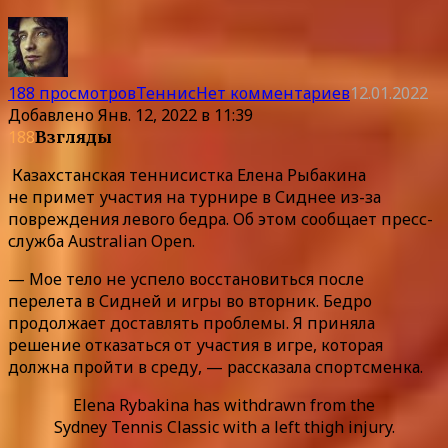
188 просмотров
Теннис
Нет комментариев
12.01.2022
Добавлено
Янв. 12, 2022 в 11:39
188
Взгляды
Казахстанская теннисистка Елена Рыбакина
не примет участия на турнире в Сиднее из-за
повреждения левого бедра. Об этом сообщает пресс-
служба Australian Open.
— Мое тело не успело восстановиться после
перелета в Сидней и игры во вторник. Бедро
продолжает доставлять проблемы. Я приняла
решение отказаться от участия в игре, которая
должна пройти в среду, — рассказала спортсменка.
Elena Rybakina has withdrawn from the
Sydney Tennis Classic with a left thigh injury.