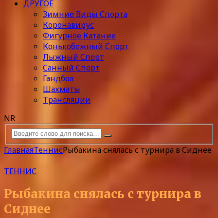
ДРУГОЕ
Зимние Виды Спорта
Коронавирус
Фигурное Катание
Конькобежный Спорт
Лыжный Спорт
Санный Спорт
Гандбол
Шахматы
Трансляции
NR
Главная
Теннис
Рыбакина снялась с турнира в Сиднее
ТЕННИС
Рыбакина снялась с турнира в
Сиднее