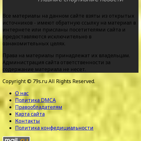
Все материалы на данном сайте взяты из открытых
источников - имеют обратную ссылку на материал в
интернете или присланы посетителями сайта и
предоставляются исключительно в
ознакомительных целях.
Права на материалы принадлежат их владельцам.
Администрация сайта ответственности за
содержание материала не несет.
Copyright © 79s.ru All Rights Reserved.
О нас
Политика DMCA
Правообладателям
Карта сайта
Контакты
Политика конфедициальности