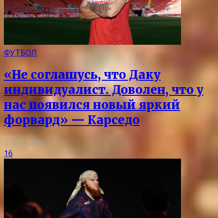
ФУТБОЛ
«Не соглашусь, что Даку
индивидуалист. Доволен, что у
нас появился новый яркий
форвард» — Карседо
07.08.2026
16