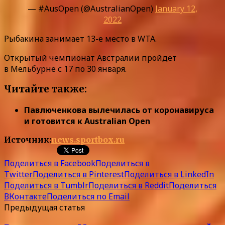
— #AusOpen (@AustralianOpen)
January 12,
2022
Рыбакина занимает 13-е место в WTA.
Открытый чемпионат Австралии пройдет
в Мельбурне с 17 по 30 января.
Читайте также:
Павлюченкова вылечилась от коронавируса
и готовится к Australian Open
Источник:
news.sportbox.ru
Поделиться в Facebook
Поделиться в
Twitter
Поделиться в Pinterest
Поделиться в LinkedIn
Поделиться в Tumblr
Поделиться в Reddit
Поделиться
ВКонтакте
Поделиться по Email
Предыдущая статья