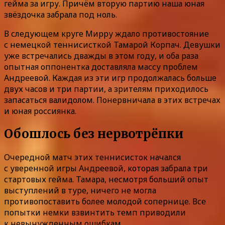
гейма за игру. Причём вторую партию наша юная
звёздочка забрала под ноль.
В следующем круге Мирру ждало противостояние
с немецкой теннисисткой Тамарой Корпач. Девушки
уже встречались дважды в этом году, и оба раза
опытная оппонентка доставляла массу проблем
Андреевой. Каждая из эти игр продолжалась больше
двух часов и три партии, а зрителям приходилось
запасаться валидолом. Понервничала в этих встречах
и юная россиянка.
Обошлось без нервотрёпки
Очередной матч этих теннисисток начался
с уверенной игры Андреевой, которая забрала три
стартовых гейма. Тамара, несмотря больший опыт
выступлений в туре, ничего не могла
противопоставить более молодой сопернице. Все
попытки немки взвинтить темп приводили
к невынужденным ошибкам.