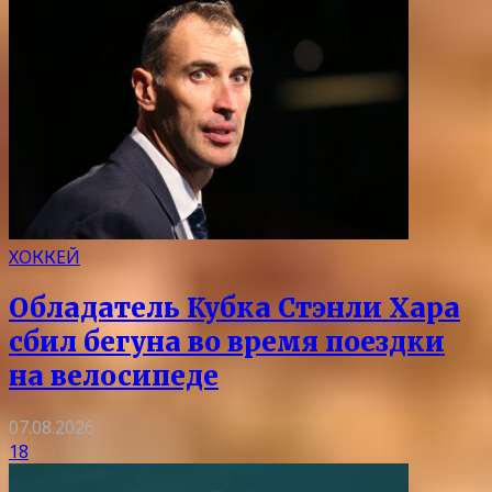
ХОККЕЙ
Обладатель Кубка Стэнли Хара
сбил бегуна во время поездки
на велосипеде
07.08.2026
18