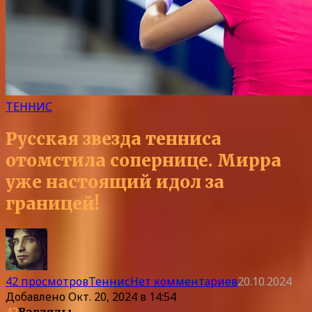
ТЕННИС
Русская звезда тенниса
отомстила сопернице. Мирра
уже настоящий идол за
границей!
42 просмотров
Теннис
Нет комментариев
20.10.2024
Добавлено
Окт. 20, 2024 в 14:54
42
Взгляды