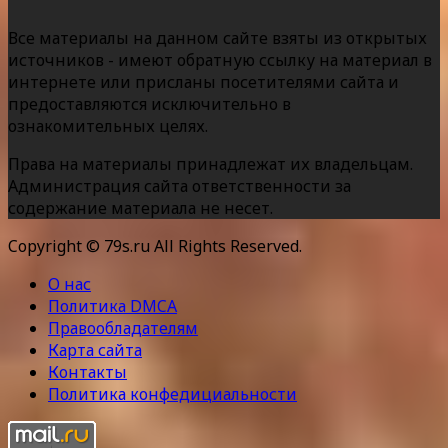
Все материалы на данном сайте взяты из открытых
источников - имеют обратную ссылку на материал в
интернете или присланы посетителями сайта и
предоставляются исключительно в
ознакомительных целях.
Права на материалы принадлежат их владельцам.
Администрация сайта ответственности за
содержание материала не несет.
Copyright © 79s.ru All Rights Reserved.
О нас
Политика DMCA
Правообладателям
Карта сайта
Контакты
Политика конфедициальности