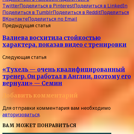
Twitter
Поделиться в Pinterest
Поделиться в LinkedIn
Поделиться в Tumblr
Поделиться в Reddit
Поделиться
ВКонтакте
Поделиться по Email
Предыдущая статья
Валиева восхитила стойкостью
характера, показав видео с тренировки
Следующая статья
«Тухель — очень квалифицированный
тренер. Он работал в Англии, поэтому его
вернули» — Семин
Добавить комментарий
Для отправки комментария вам необходимо
авторизоваться
.
ВАМ МОЖЕТ ПОНРАВИТЬСЯ