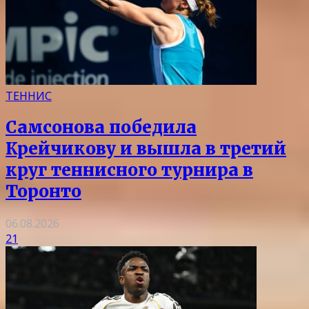
ТЕННИС
Самсонова победила
Крейчикову и вышла в третий
круг теннисного турнира в
Торонто
06.08.2026
21