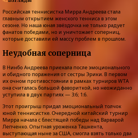
Российская теннисистка Мирра Андреева стала
главным открытием женского тенниса в этом
сезоне. Но наша юная звёздочка не только радует
фанатов победами, но и уничтожает соперниц,
которые доставили ей массу проблем в прошлом.
Неудобная соперница
В Нинбо Андреева приехала после эмоционального
и обидного поражения от сестры Эрики. В первом
их очном противостоянии в рамках турниров WTA
она считалась большой фавориткой, но неожиданно
уступила в двух партиях — 3:6; 1:6.
Этот проигрыш придал эмоциональный толчок
юной теннисистке. Очередной китайский турнир
Мирра начала с блестящей победы над Варварой
Лепченко. Опытная уроженка Ташкента,
выступающая ныне за США, смогла взять только два