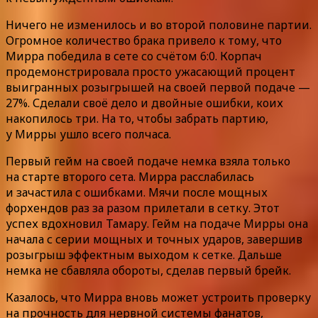
Ничего не изменилось и во второй половине партии.
Огромное количество брака привело к тому, что
Мирра победила в сете со счётом 6:0. Корпач
продемонстрировала просто ужасающий процент
выигранных розыгрышей на своей первой подаче —
27%. Сделали своё дело и двойные ошибки, коих
накопилось три. На то, чтобы забрать партию,
у Мирры ушло всего полчаса.
Первый гейм на своей подаче немка взяла только
на старте второго сета. Мирра расслабилась
и зачастила с ошибками. Мячи после мощных
форхендов раз за разом прилетали в сетку. Этот
успех вдохновил Тамару. Гейм на подаче Мирры она
начала с серии мощных и точных ударов, завершив
розыгрыш эффектным выходом к сетке. Дальше
немка не сбавляла обороты, сделав первый брейк.
Казалось, что Мирра вновь может устроить проверку
на прочность для нервной системы фанатов,