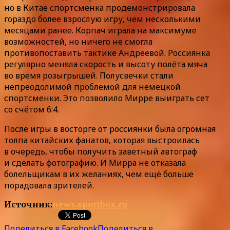
но в Китае спортсменка продемонстрировала
гораздо более взрослую игру, чем несколькими
месяцами ранее. Корпач играла на максимуме
возможностей, но ничего не смогла
противопоставить тактике Андреевой. Россиянка
регулярно меняла скорость и высоту полёта мяча
во время розыгрышей. Полусвечки стали
непреодолимой проблемой для немецкой
спортсменки. Это позволило Мирре выиграть сет
со счётом 6:4.
После игры в восторге от россиянки была огромная
толпа китайских фанатов, которая выстроилась
в очередь, чтобы получить заветный автограф
и сделать фотографию. И Мирра не отказала
болельщикам в их желаниях, чем ещё больше
порадовала зрителей.
Источник:
news.sportbox.ru
Поделиться в Facebook
Поделиться в