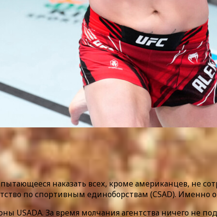
во, пытающееся наказать всех, кроме американцев, не с
тство по спортивным единоборствам (CSAD). Именно 
ны USADA. За время молчания агентства ничего не под