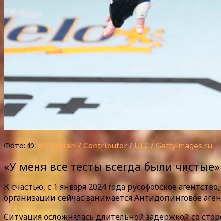
Фото: ©
Jeff Bottari / Contributor / UFC / Gettyimages.ru
«У меня все тесты всегда были чистые»
К счастью, с 1 января 2024 года русофобское агентст
организации сейчас занимается Антидопинговое аген
Ситуация осложнялась длительной задержкой со сторо