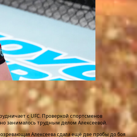
отрудничает с UFC. Проверкой спортсменов
оно занималось трудным делом Алексеевой.
озревающая Алексеева сдала ещё две пробы до боя