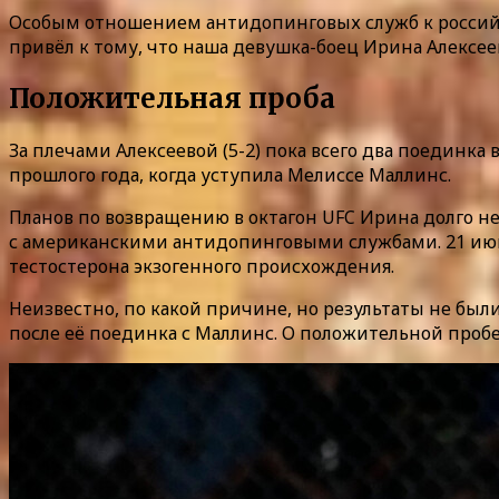
Особым отношением антидопинговых служб к российс
привёл к тому, что наша девушка-боец Ирина Алексеев
Положительная проба
За плечами Алексеевой (5-2) пока всего два поединк
прошлого года, когда уступила Мелиссе Маллинс.
Планов по возвращению в октагон UFC Ирина долго не
с американскими антидопинговыми службами. 21 июня
тестостерона экзогенного происхождения.
Неизвестно, по какой причине, но результаты не бы
после её поединка с Маллинс. О положительной пробе