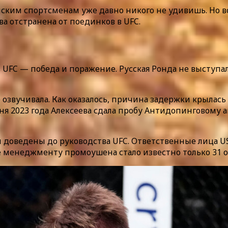
ким спортсменам уже давно никого не удивишь. Но 
а отстранена от поединков в UFC.
а в UFC — победа и поражение. Русская Ронда не высту
 озвучивала. Как оказалось, причина задержки крылас
 2023 года Алексеева сдала пробу Антидопинговому а
ли доведены до руководства UFC. Ответственные лица 
 менеджменту промоушена стало известно только 31 ок