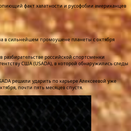
вопиющий факт халатности и русофобии американцев
пала в сильнейшем промоушене планеты с октября
ь в разбирательстве российской спортсменки
гентству США (USADA), в которой обнаружились следы
USADA решили ударить по карьере Алексеевой уже
тября, почти пять месяцев спустя.