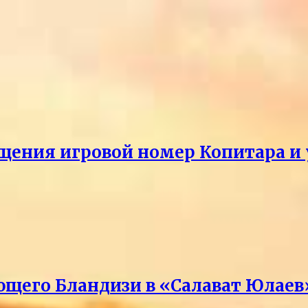
щения игровой номер Копитара и у
ющего Бландизи в «Салават Юлаев