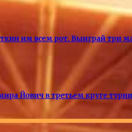
ткни им всем рот. Выиграй три ма
мира Йович в третьем круге турни