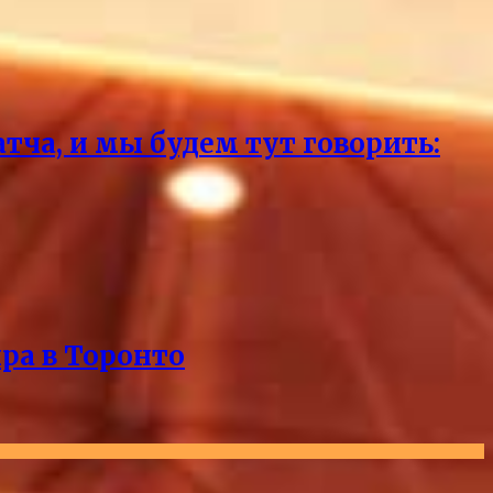
тча, и мы будем тут говорить:
ра в Торонто