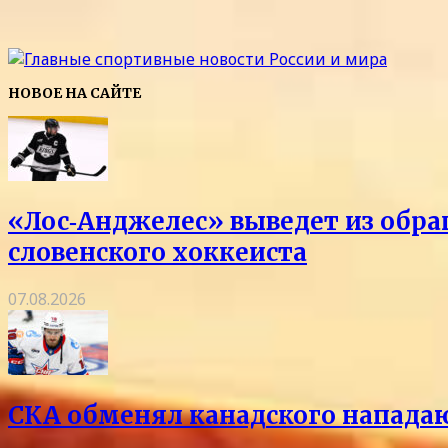
НОВОЕ НА САЙТЕ
«Лос‑Анджелес» выведет из обра
словенского хоккеиста
07.08.2026
СКА обменял канадского напада