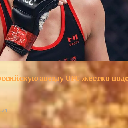
оссийскую звезду UFC жестко под
2024