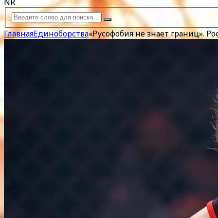
NR
Главная
Единоборства
«Русофобия не знает границ». Р