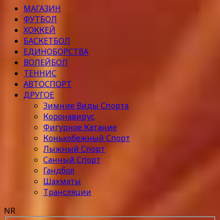
МАГАЗИН
ФУТБОЛ
ХОККЕЙ
БАСКЕТБОЛ
ЕДИНОБОРСТВА
ВОЛЕЙБОЛ
ТЕННИС
АВТОСПОРТ
ДРУГОЕ
Зимние Виды Спорта
Коронавирус
Фигурное Катание
Конькобежный Спорт
Лыжный Спорт
Санный Спорт
Гандбол
Шахматы
Трансляции
NR