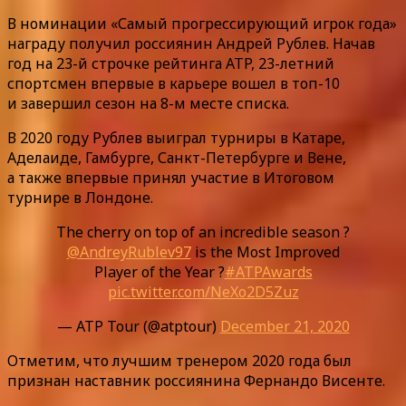
В номинации «Самый прогрессирующий игрок года»
награду получил россиянин Андрей Рублев. Начав
год на 23-й строчке рейтинга ATP, 23-летний
спортсмен впервые в карьере вошел в топ-10
и завершил сезон на 8-м месте списка.
В 2020 году Рублев выиграл турниры в Катаре,
Аделаиде, Гамбурге, Санкт-Петербурге и Вене,
а также впервые принял участие в Итоговом
турнире в Лондоне.
The cherry on top of an incredible season ?
@AndreyRublev97
is the Most Improved
Player of the Year ?
#ATPAwards
pic.twitter.com/NeXo2D5Zuz
— ATP Tour (@atptour)
December 21, 2020
Отметим, что лучшим тренером 2020 года был
признан наставник россиянина Фернандо Висенте.