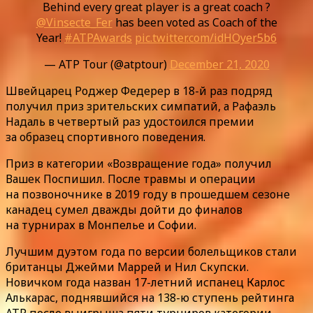
Behind every great player is a great coach ?
@Vinsecte_Fer
has been voted as Coach of the
Year!
#ATPAwards
pic.twitter.com/idHOyer5b6
— ATP Tour (@atptour)
December 21, 2020
Швейцарец Роджер Федерер в 18-й раз подряд
получил приз зрительских симпатий, а Рафаэль
Надаль в четвертый раз удостоился премии
за образец спортивного поведения.
Приз в категории «Возвращение года» получил
Вашек Поспишил. После травмы и операции
на позвоночнике в 2019 году в прошедшем сезоне
канадец сумел дважды дойти до финалов
на турнирах в Монпелье и Софии.
Лучшим дуэтом года по версии болельщиков стали
британцы Джейми Маррей и Нил Скупски.
Новичком года назван 17-летний испанец Карлос
Алькарас, поднявшийся на 138-ю ступень рейтинга
ATP после выигрыша пяти турниров категории