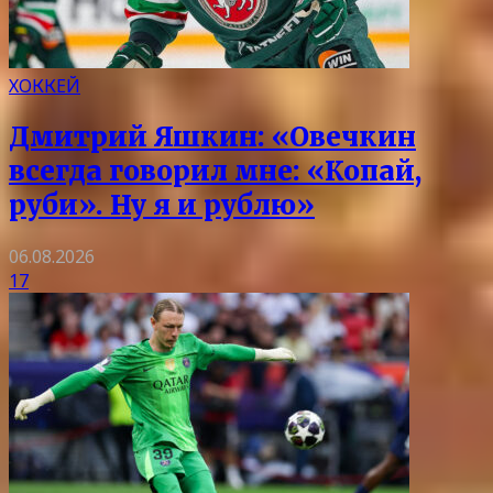
ХОККЕЙ
Дмитрий Яшкин: «Овечкин
всегда говорил мне: «Копай,
руби». Ну я и рублю»
06.08.2026
17