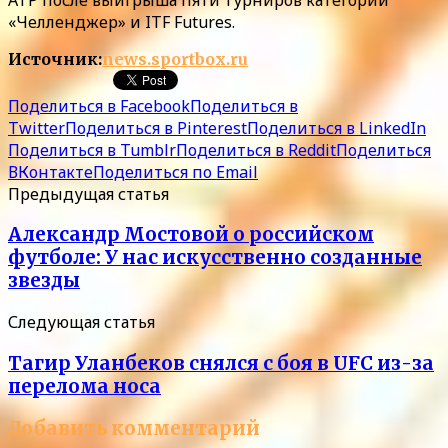
«Челленджер» и ITF Futures.
Источник:
news.sportbox.ru
Поделиться в Facebook
Поделиться в
Twitter
Поделиться в Pinterest
Поделиться в LinkedIn
Поделиться в Tumblr
Поделиться в Reddit
Поделиться
ВКонтакте
Поделиться по Email
Предыдущая статья
Александр Мостовой о российском
футболе: У нас искусственно созданные
звезды
Следующая статья
Тагир Уланбеков снялся с боя в UFC из-за
перелома носа
Добавить комментарий