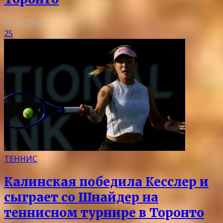
06.08.2026
25
ТЕННИС
Калинская победила Кесслер и
сыграет со Шнайдер на
теннисном турнире в Торонто