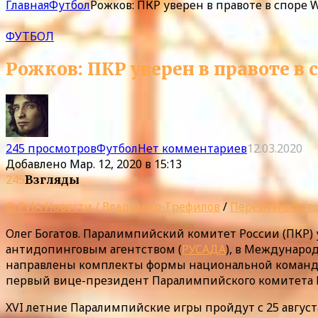
Главная
Футбол
Рожков: ПКР уверен в правоте в споре
ФУТБОЛ
Рожков: ПКР уверен в правоте в
245 просмотров
Футбол
Нет комментариев
12.03.2020
Добавлено
Мар. 12, 2020 в 15:13
245
Взгляды
© РИА Новости / Владимир Трефилов
/
Перейти в фот
Олег Богатов. Паралимпийский комитет России (ПКР) 
антидопинговым агентством (
РУСАДА
), в Междунаро
направлены комплекты формы национальной команды 
первый вице-президент Паралимпийского комитета 
XVI летние Паралимпийские игры пройдут с 25 авгус