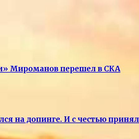
ри» Мироманов перешел в СКА
лся на допинге. И с честью приня