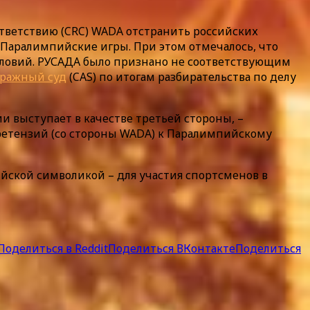
ответствию (CRC) WADA отстранить российских
Паралимпийские игры. При этом отмечалось, что
словий. РУСАДА было признано не соответствующим
ражный суд
(CAS) по итогам разбирательства по делу
 выступает в качестве третьей стороны, –
 претензий (со стороны WADA) к Паралимпийскому
ской символикой – для участия спортсменов в
Поделиться в Reddit
Поделиться ВКонтакте
Поделиться