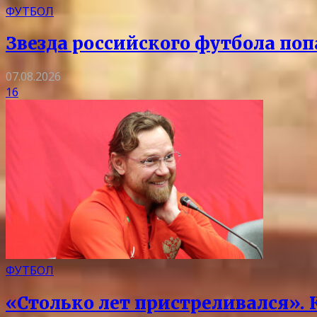
ФУТБОЛ
Звезда российского футбола поп
07.08.2026
16
ФУТБОЛ
«Столько лет пристреливался».