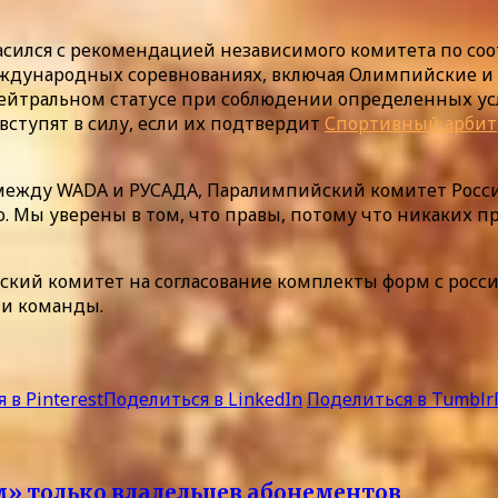
ласился с рекомендацией независимого комитета по со
еждународных соревнованиях, включая Олимпийские и 
 нейтральном статусе при соблюдении определенных у
ступят в силу, если их подтвердит
Спортивный арбит
между WADA и РУСАДА, Паралимпийский комитет России
но. Мы уверены в том, что правы, потому что никаких
ий комитет на согласование комплекты форм с россий
ии команды.
 в Pinterest
Поделиться в LinkedIn
Поделиться в Tumblr
м» только владельцев абонементов