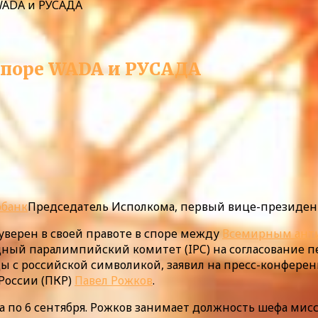
 WADA и РУСАДА
 споре WADA и РУСАДА
обанк
Председатель Исполкома, первый вице-президен
уверен в своей правоте в споре между
Всемирным ант
дный паралимпийский комитет (IPC) на согласование 
с российской символикой, заявил на пресс-конференц
России (ПКР)
Павел Рожков
.
та по 6 сентября. Рожков занимает должность шефа ми