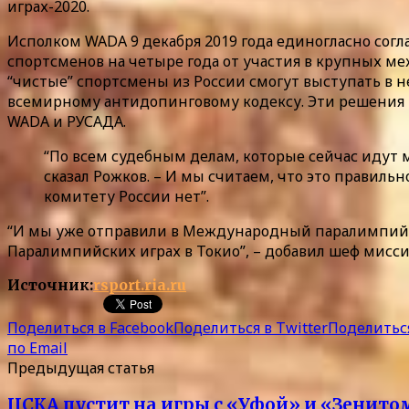
играх-2020.
Исполком WADA 9 декабря 2019 года единогласно сог
спортсменов на четыре года от участия в крупных м
“чистые” спортсмены из России смогут выступать в
всемирному антидопинговому кодексу. Эти решения в
WADA и РУСАДА.
“По всем судебным делам, которые сейчас идут 
сказал Рожков. – И мы считаем, что это правиль
комитету России нет”.
“И мы уже отправили в Международный паралимпийск
Паралимпийских играх в Токио”, – добавил шеф мисс
Источник:
rsport.ria.ru
Поделиться в Facebook
Поделиться в Twitter
Поделиться
по Email
Предыдущая статья
ЦСКА пустит на игры с «Уфой» и «Зенито