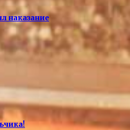
ял наказание
ьчика!