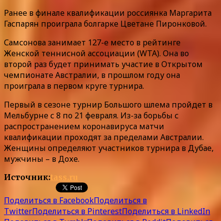
Ранее в финале квалификации россиянка Маргарита
Гаспарян проиграла болгарке Цветане Пиронковой.
Самсонова занимает 127-е место в рейтинге
Женской теннисной ассоциации (WTA). Она во
второй раз будет принимать участие в Открытом
чемпионате Австралии, в прошлом году она
проиграла в первом круге турнира.
Первый в сезоне турнир Большого шлема пройдет в
Мельбурне с 8 по 21 февраля. Из-за борьбы с
распространением коронавируса матчи
квалификации проходят за пределами Австралии.
Женщины определяют участников турнира в Дубае,
мужчины – в Дохе.
Источник:
tass.ru
Поделиться в Facebook
Поделиться в
Twitter
Поделиться в Pinterest
Поделиться в LinkedIn