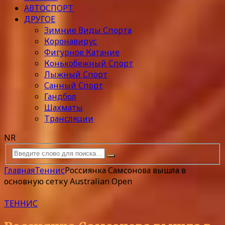
АВТОСПОРТ
ДРУГОЕ
Зимние Виды Спорта
Коронавирус
Фигурное Катание
Конькобежный Спорт
Лыжный Спорт
Санный Спорт
Гандбол
Шахматы
Трансляции
NR
Главная
Теннис
Россиянка Самсонова вышла в
основную сетку Australian Open
ТЕННИС