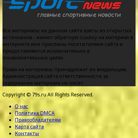
Все материалы на данном сайте взяты из открытых
источников - имеют обратную ссылку на материал в
интернете или присланы посетителями сайта и
предоставляются исключительно в
ознакомительных целях.
Права на материалы принадлежат их владельцам.
Администрация сайта ответственности за
содержание материала не несет.
Copyright © 79s.ru All Rights Reserved.
О нас
Политика DMCA
Правообладателям
Карта сайта
Контакты