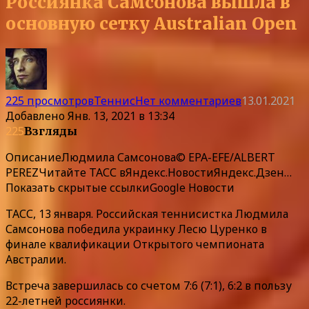
Россиянка Самсонова вышла в
основную сетку Australian Open
225 просмотров
Теннис
Нет комментариев
13.01.2021
Добавлено
Янв. 13, 2021 в 13:34
225
Взгляды
Описание
Людмила Самсонова© EPA-EFE/ALBERT
PEREZЧитайте ТАСС в
Яндекс.Новости
Яндекс.Дзен
…
Показать скрытые ссылки
Google Новости
ТАСС, 13 января. Российская теннисистка Людмила
Самсонова победила украинку Лесю Цуренко в
финале квалификации Открытого чемпионата
Австралии.
Встреча завершилась со счетом 7:6 (7:1), 6:2 в пользу
22-летней россиянки.