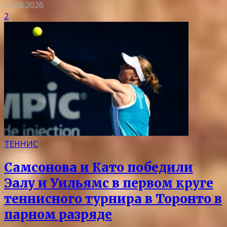
08.08.2026
2
ТЕННИС
Самсонова и Като победили
Эалу и Уильямс в первом круге
теннисного турнира в Торонто в
парном разряде