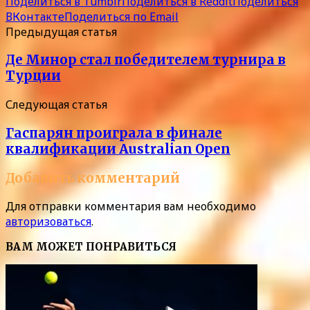
Поделиться в Tumblr
Поделиться в Reddit
Поделиться
ВКонтакте
Поделиться по Email
Предыдущая статья
Де Минор стал победителем турнира в
Турции
Следующая статья
Гаспарян проиграла в финале
квалификации Australian Open
Добавить комментарий
Для отправки комментария вам необходимо
авторизоваться
.
ВАМ МОЖЕТ ПОНРАВИТЬСЯ