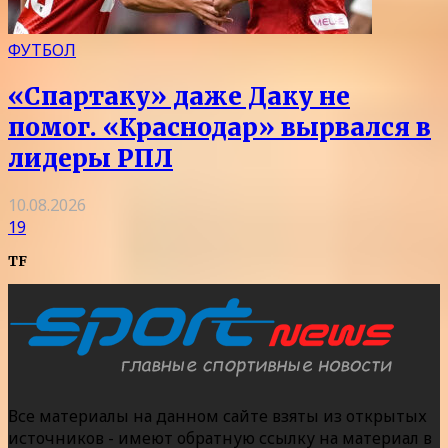
ФУТБОЛ
«Спартаку» даже Даку не
помог. «Краснодар» вырвался в
лидеры РПЛ
10.08.2026
19
TF
Все материалы на данном сайте взяты из открытых
источников - имеют обратную ссылку на материал в