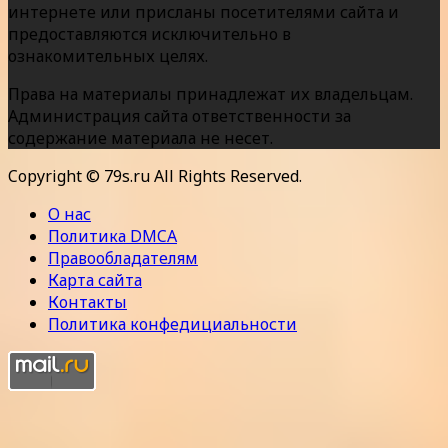
интернете или присланы посетителями сайта и
предоставляются исключительно в
ознакомительных целях.
Права на материалы принадлежат их владельцам.
Администрация сайта ответственности за
содержание материала не несет.
Copyright © 79s.ru All Rights Reserved.
О нас
Политика DMCA
Правообладателям
Карта сайта
Контакты
Политика конфедициальности