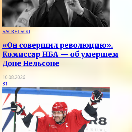
БАСКЕТБОЛ
«Он совершил революцию».
Комиссар НБА — об умершем
Доне Нельсоне
10.08.2026
31