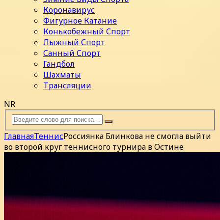
Коронавирус
Фигурное Катание
Конькобежный Спорт
Лыжный Спорт
Санный Спорт
Гандбол
Шахматы
Трансляции
NR
Главная
Теннис
Россиянка Блинкова не смогла выйти
во второй круг теннисного турнира в Остине