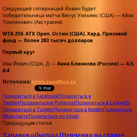
Следующей соперницей Йович будет
победительница матча Винус Уильямс (США) — Айла
Томлянович (Австралия).
WTA 250. ATX Open. Остин (США). Хард. Призовой
фонд — более 283 тысяч долларов
Первый круг
Ива Йович (США, 2) —
Анна Блинкова (Россия) — 6:3,
6:4
Источник:
news.sportbox.ru
Поделиться в Facebook
Поделиться в
Twitter
Поделиться в Pinterest
Поделиться в LinkedIn
Поделиться в Tumblr
Поделиться в Reddit
Поделиться
ВКонтакте
Поделиться по Email
Предыдущая статья
Хачанов обыграл Шевченко на старте