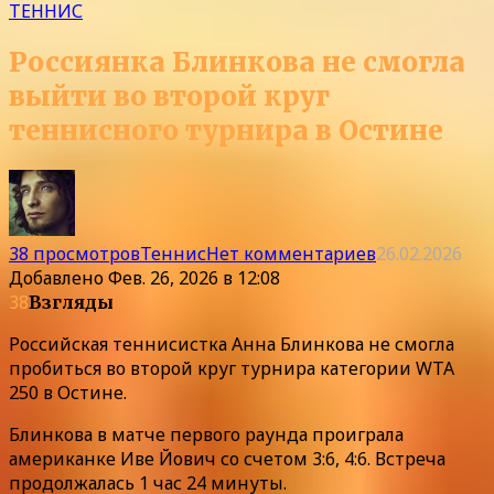
ТЕННИС
Россиянка Блинкова не смогла
выйти во второй круг
теннисного турнира в Остине
38 просмотров
Теннис
Нет комментариев
26.02.2026
Добавлено
Фев. 26, 2026 в 12:08
38
Взгляды
Российская теннисистка Анна Блинкова не смогла
пробиться во второй круг турнира категории WTA
250 в Остине.
Блинкова в матче первого раунда проиграла
американке Иве Йович со счетом 3:6, 4:6. Встреча
продолжалась 1 час 24 минуты.