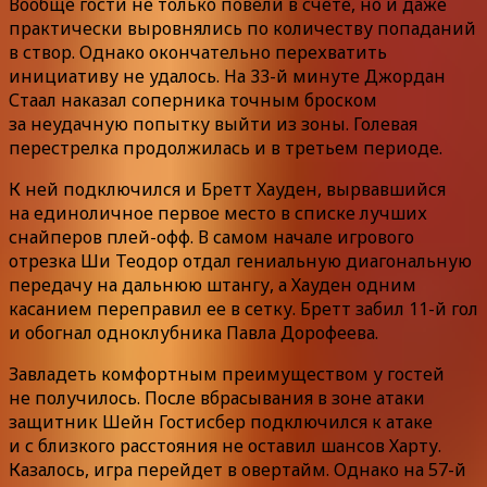
Вообще гости не только повели в счете, но и даже
практически выровнялись по количеству попаданий
в створ. Однако окончательно перехватить
инициативу не удалось. На 33-й минуте Джордан
Стаал наказал соперника точным броском
за неудачную попытку выйти из зоны. Голевая
перестрелка продолжилась и в третьем периоде.
К ней подключился и Бретт Хауден, вырвавшийся
на единоличное первое место в списке лучших
снайперов плей-офф. В самом начале игрового
отрезка Ши Теодор отдал гениальную диагональную
передачу на дальнюю штангу, а Хауден одним
касанием переправил ее в сетку. Бретт забил 11-й гол
и обогнал одноклубника Павла Дорофеева.
Завладеть комфортным преимуществом у гостей
не получилось. После вбрасывания в зоне атаки
защитник Шейн Гостисбер подключился к атаке
и с близкого расстояния не оставил шансов Харту.
Казалось, игра перейдет в овертайм. Однако на 57-й