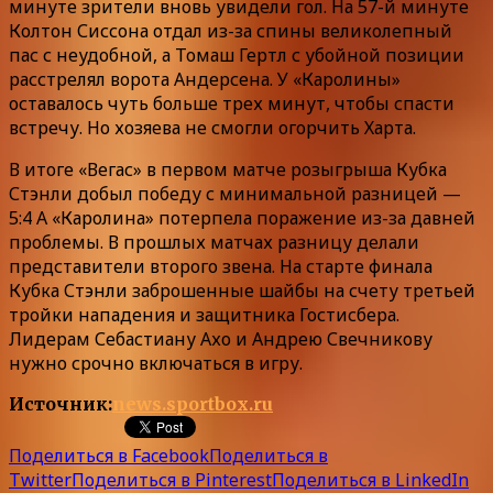
минуте зрители вновь увидели гол. На 57-й минуте
Колтон Сиссона отдал из-за спины великолепный
пас с неудобной, а Томаш Гертл с убойной позиции
расстрелял ворота Андерсена. У «Каролины»
оставалось чуть больше трех минут, чтобы спасти
встречу. Но хозяева не смогли огорчить Харта.
В итоге «Вегас» в первом матче розыгрыша Кубка
Стэнли добыл победу с минимальной разницей —
5:4 А «Каролина» потерпела поражение из-за давней
проблемы. В прошлых матчах разницу делали
представители второго звена. На старте финала
Кубка Стэнли заброшенные шайбы на счету третьей
тройки нападения и защитника Гостисбера.
Лидерам Себастиану Ахо и Андрею Свечникову
нужно срочно включаться в игру.
Источник:
news.sportbox.ru
Поделиться в Facebook
Поделиться в
Twitter
Поделиться в Pinterest
Поделиться в LinkedIn