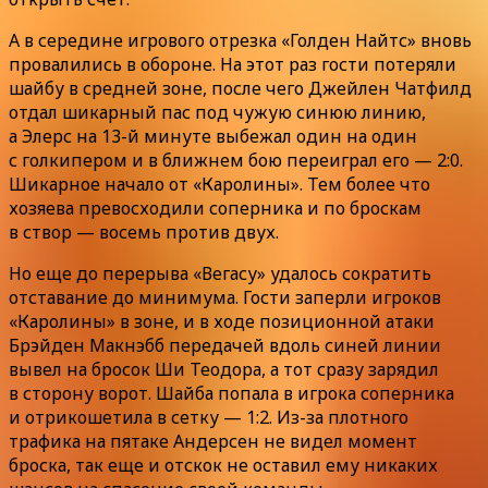
А в середине игрового отрезка «Голден Найтс» вновь
провалились в обороне. На этот раз гости потеряли
шайбу в средней зоне, после чего Джейлен Чатфилд
отдал шикарный пас под чужую синюю линию,
а Элерс на 13-й минуте выбежал один на один
с голкипером и в ближнем бою переиграл его — 2:0.
Шикарное начало от «Каролины». Тем более что
хозяева превосходили соперника и по броскам
в створ — восемь против двух.
Но еще до перерыва «Вегасу» удалось сократить
отставание до минимума. Гости заперли игроков
«Каролины» в зоне, и в ходе позиционной атаки
Брэйден Макнэбб передачей вдоль синей линии
вывел на бросок Ши Теодора, а тот сразу зарядил
в сторону ворот. Шайба попала в игрока соперника
и отрикошетила в сетку — 1:2. Из-за плотного
трафика на пятаке Андерсен не видел момент
броска, так еще и отскок не оставил ему никаких