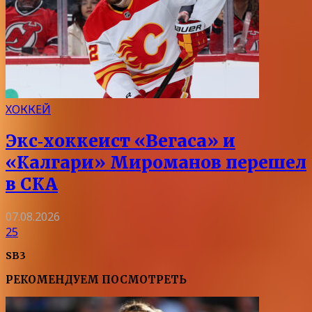
ХОККЕЙ
Экс‑хоккеист «Вегаса» и
«Калгари» Мироманов перешел
в СКА
07.08.2026
25
SB3
РЕКОМЕНДУЕМ ПОСМОТРЕТЬ