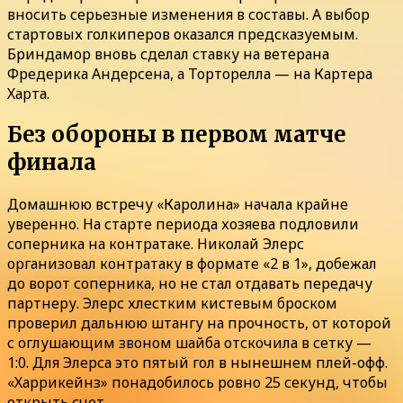
вносить серьезные изменения в составы. А выбор
стартовых голкиперов оказался предсказуемым.
Бриндамор вновь сделал ставку на ветерана
Фредерика Андерсена, а Торторелла — на Картера
Харта.
Без обороны в первом матче
финала
Домашнюю встречу «Каролина» начала крайне
уверенно. На старте периода хозяева подловили
соперника на контратаке. Николай Элерс
организовал контратаку в формате «2 в 1», добежал
до ворот соперника, но не стал отдавать передачу
партнеру. Элерс хлестким кистевым броском
проверил дальнюю штангу на прочность, от которой
с оглушающим звоном шайба отскочила в сетку —
1:0. Для Элерса это пятый гол в нынешнем плей-офф.
«Харрикейнз» понадобилось ровно 25 секунд, чтобы
открыть счет.