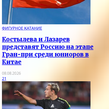
ФИГУРНОЕ КАТАНИЕ
Костылева и Лазарев
представят Россию на этапе
Гран-при среди юниоров в
Китае
08.08.2026
21