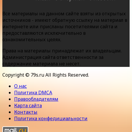
Все материалы на данном сайте взяты из открытых
источников - имеют обратную ссылку на материал в
интернете или присланы посетителями сайта и
предоставляются исключительно в
ознакомительных целях.
Права на материалы принадлежат их владельцам.
Администрация сайта ответственности за
содержание материала не несет.
Copyright © 79s.ru All Rights Reserved.
О нас
Политика DMCA
Правообладателям
Карта сайта
Контакты
Политика конфедициальности