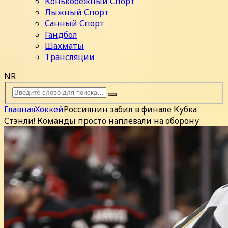
Конькобежный Спорт
Лыжный Спорт
Санный Спорт
Гандбол
Шахматы
Трансляции
NR
Главная
Хоккей
Россиянин забил в финале Кубка
Стэнли! Команды просто наплевали на оборону