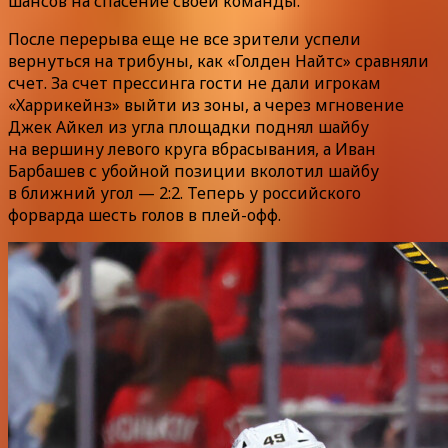
шансов на спасение своей команды.
После перерыва еще не все зрители успели
вернуться на трибуны, как «Голден Найтс» сравняли
счет. За счет прессинга гости не дали игрокам
«Харрикейнз» выйти из зоны, а через мгновение
Джек Айкел из угла площадки поднял шайбу
на вершину левого круга вбрасывания, а Иван
Барбашев с убойной позиции вколотил шайбу
в ближний угол — 2:2. Теперь у российского
форварда шесть голов в плей-офф.