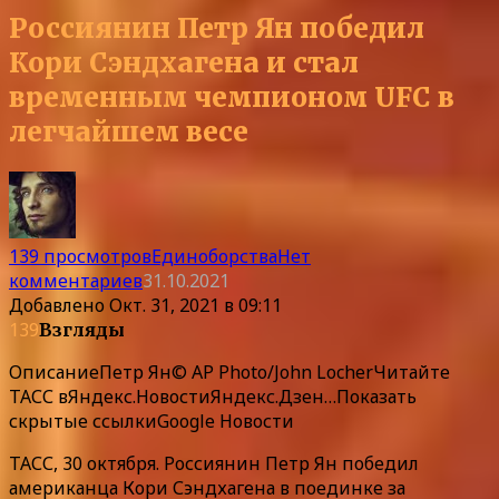
Россиянин Петр Ян победил
Кори Сэндхагена и стал
временным чемпионом UFC в
легчайшем весе
139 просмотров
Единоборства
Нет
комментариев
31.10.2021
Добавлено
Окт. 31, 2021 в 09:11
139
Взгляды
Описание
Петр Ян© AP Photo/John LocherЧитайте
ТАСС в
Яндекс.Новости
Яндекс.Дзен
…
Показать
скрытые ссылки
Google Новости
ТАСС, 30 октября. Россиянин Петр Ян победил
американца Кори Сэндхагена в поединке за