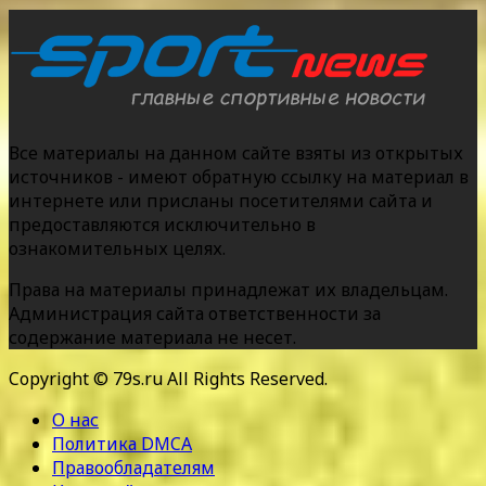
Все материалы на данном сайте взяты из открытых
источников - имеют обратную ссылку на материал в
интернете или присланы посетителями сайта и
предоставляются исключительно в
ознакомительных целях.
Права на материалы принадлежат их владельцам.
Администрация сайта ответственности за
содержание материала не несет.
Copyright © 79s.ru All Rights Reserved.
О нас
Политика DMCA
Правообладателям