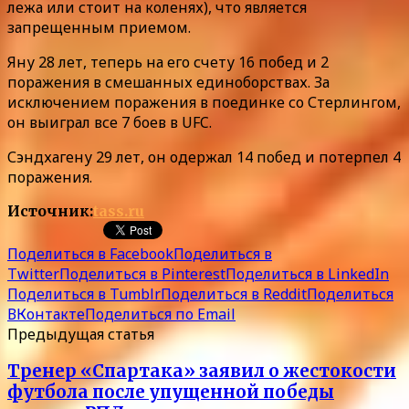
лежа или стоит на коленях), что является
запрещенным приемом.
Яну 28 лет, теперь на его счету 16 побед и 2
поражения в смешанных единоборствах. За
исключением поражения в поединке со Стерлингом,
он выиграл все 7 боев в UFC.
Сэндхагену 29 лет, он одержал 14 побед и потерпел 4
поражения.
Источник:
tass.ru
Поделиться в Facebook
Поделиться в
Twitter
Поделиться в Pinterest
Поделиться в LinkedIn
Поделиться в Tumblr
Поделиться в Reddit
Поделиться
ВКонтакте
Поделиться по Email
Предыдущая статья
Тренер «Спартака» заявил о жестокости
футбола после упущенной победы