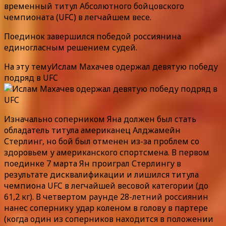
временный титул Абсолютного бойцовского
чемпионата (UFC) в легчайшем весе.
Поединок завершился победой россиянина
единогласным решением судей.
На эту темуИслам Махачев одержал девятую победу
подряд в UFC
Изначально соперником Яна должен был стать
обладатель титула американец Алджамейн
Стерлинг, но бой был отменен из-за проблем со
здоровьем у американского спортсмена. В первом
поединке 7 марта Ян проиграл Стерлингу в
результате дисквалификации и лишился титула
чемпиона UFC в легчайшей весовой категории (до
61,2 кг). В четвертом раунде 28-летний россиянин
нанес сопернику удар коленом в голову в партере
(когда один из соперников находится в положении