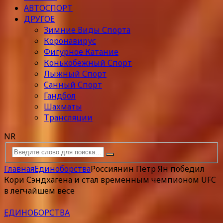
АВТОСПОРТ
ДРУГОЕ
Зимние Виды Спорта
Коронавирус
Фигурное Катание
Конькобежный Спорт
Лыжный Спорт
Санный Спорт
Гандбол
Шахматы
Трансляции
NR
Главная
Единоборства
Россиянин Петр Ян победил
Кори Сэндхагена и стал временным чемпионом UFC
в легчайшем весе
ЕДИНОБОРСТВА