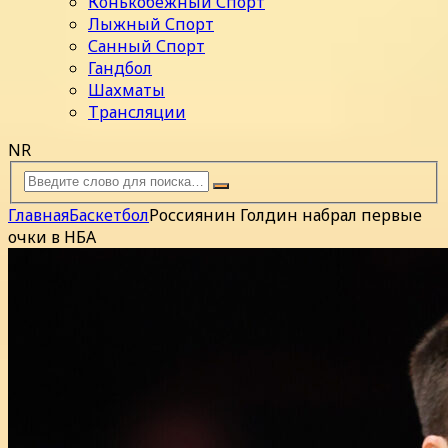
Конькобежный Спорт
Лыжный Спорт
Санный Спорт
Гандбол
Шахматы
Трансляции
NR
Главная
Баскетбол
Россиянин Голдин набрал первые
очки в НБА