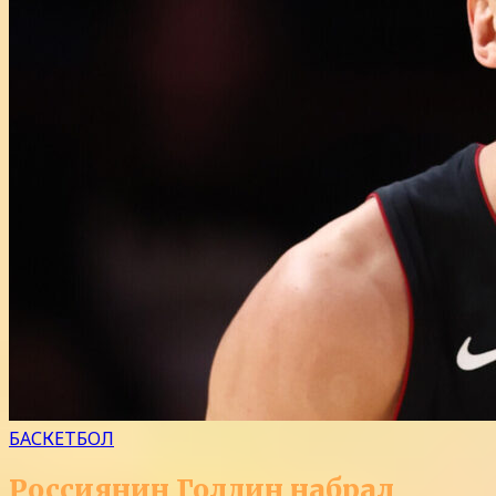
БАСКЕТБОЛ
Россиянин Голдин набрал