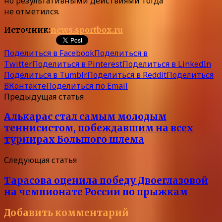
но результативными действиями тогда
не отметился.
Источник:
news.sportbox.ru
Поделиться в Facebook
Поделиться в
Twitter
Поделиться в Pinterest
Поделиться в LinkedIn
Поделиться в Tumblr
Поделиться в Reddit
Поделиться
ВКонтакте
Поделиться по Email
Предыдущая статья
Алькарас стал самым молодым
теннисистом, побеждавшим на всех
турнирах Большого шлема
Следующая статья
Тарасова оценила победу Двоеглазовой
на чемпионате России по прыжкам
Добавить комментарий