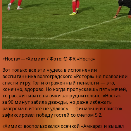
«Носта»—«Химик» / Фото: © ФК «Носта»
Вот только все эти чудеса в исполнении
воспитанника волгоградского «Ротора» не позволили
спасти игру. Гол и отраженный пенальти — это,
конечно, здорово. Но когда пропускаешь пять мячей,
то рассчитывать на очки затруднительно. «Носта»
за 90 минут забила дважды, но даже избежать
разгрома в итоге не удалось — финальный свисток
зафиксировал победу гостей со счетом 5:2.
«Химик» воспользовался осечкой «Амкара» и вышел