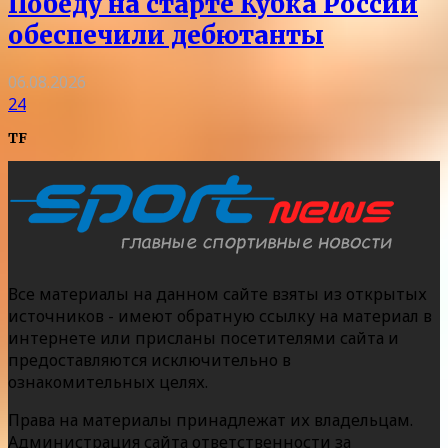
Победу на старте Кубка России
обеспечили дебютанты
06.08.2026
24
TF
Все материалы на данном сайте взяты из открытых
источников - имеют обратную ссылку на материал в
интернете или присланы посетителями сайта и
предоставляются исключительно в
ознакомительных целях.
Права на материалы принадлежат их владельцам.
Администрация сайта ответственности за