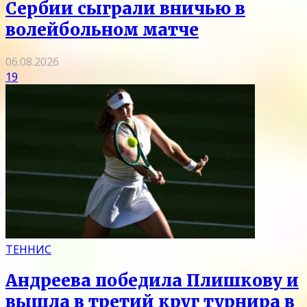
Сербии сыграли вничью в
волейбольном матче
06.08.2026
19
ТЕННИС
Андреева победила Плишкову и
вышла в третий круг турнира в