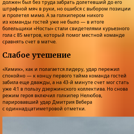
должен был без труда забрать долетевший до его
штрафной мяч в руки, но ошибся с выбором позиции
и пролетел мимо. А за голкипером никого
из команды гостей уже не было — в итоге
болельщики «Носты» стали свидетелями курьезного
гола с 85 метров, который помог местной команде
сравнять счет в матче.
Слабое утешение
«Химик», как и полагается лидеру, удар пережил
спокойно — к концу первого тайма команда гостей
забила еще дважды, а на 43-й минуте счет мог стать
уже 4:1 в пользу дзержинского коллектива. Но снова
режим героя включил голкипер Нелюбов,
парировавший удар Дмитрия Вебера
с одиннадцатиметровой отметки.