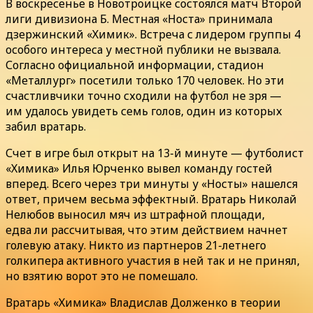
В воскресенье в Новотроицке состоялся матч Второй
лиги дивизиона Б. Местная «Носта» принимала
дзержинский «Химик». Встреча с лидером группы 4
особого интереса у местной публики не вызвала.
Согласно официальной информации, стадион
«Металлург» посетили только 170 человек. Но эти
счастливчики точно сходили на футбол не зря —
им удалось увидеть семь голов, один из которых
забил вратарь.
Счет в игре был открыт на 13-й минуте — футболист
«Химика» Илья Юрченко вывел команду гостей
вперед. Всего через три минуты у «Носты» нашелся
ответ, причем весьма эффектный. Вратарь Николай
Нелюбов выносил мяч из штрафной площади,
едва ли рассчитывая, что этим действием начнет
голевую атаку. Никто из партнеров 21-летнего
голкипера активного участия в ней так и не принял,
но взятию ворот это не помешало.
Вратарь «Химика» Владислав Долженко в теории