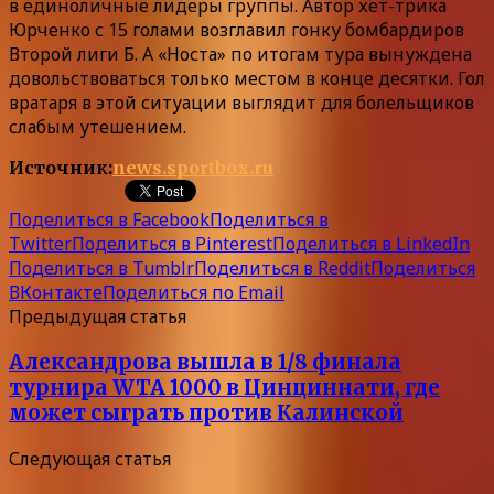
в единоличные лидеры группы. Автор хет-трика
Юрченко с 15 голами возглавил гонку бомбардиров
Второй лиги Б. А «Носта» по итогам тура вынуждена
довольствоваться только местом в конце десятки. Гол
вратаря в этой ситуации выглядит для болельщиков
слабым утешением.
Источник:
news.sportbox.ru
Поделиться в Facebook
Поделиться в
Twitter
Поделиться в Pinterest
Поделиться в LinkedIn
Поделиться в Tumblr
Поделиться в Reddit
Поделиться
ВКонтакте
Поделиться по Email
Предыдущая статья
Александрова вышла в 1/8 финала
турнира WTA 1000 в Цинциннати, где
может сыграть против Калинской
Следующая статья