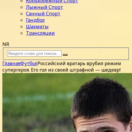
Конькобежный Спорт
Лыжный Спорт
Санный Спорт
Гандбол
Шахматы
Трансляции
NR
Главная
Футбол
Российский вратарь врубил режим
супергероя. Его гол из своей штрафной — шедевр!