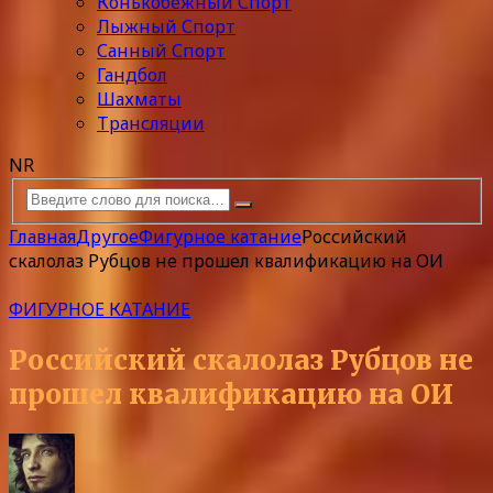
Конькобежный Спорт
Лыжный Спорт
Санный Спорт
Гандбол
Шахматы
Трансляции
NR
Главная
Другое
Фигурное катание
Российский
скалолаз Рубцов не прошел квалификацию на ОИ
ФИГУРНОЕ КАТАНИЕ
Российский скалолаз Рубцов не
прошел квалификацию на ОИ