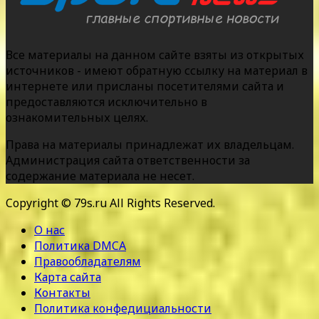
Все материалы на данном сайте взяты из открытых
источников - имеют обратную ссылку на материал в
интернете или присланы посетителями сайта и
предоставляются исключительно в
ознакомительных целях.
Права на материалы принадлежат их владельцам.
Администрация сайта ответственности за
содержание материала не несет.
Copyright © 79s.ru All Rights Reserved.
О нас
Политика DMCA
Правообладателям
Карта сайта
Контакты
Политика конфедициальности