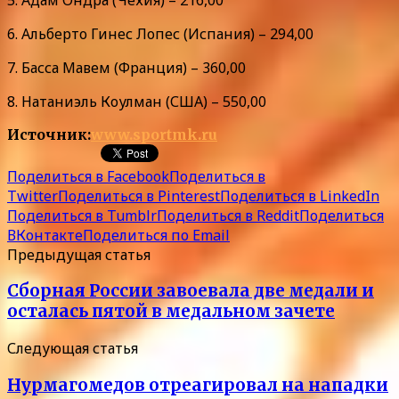
6. Альберто Гинес Лопес (Испания) – 294,00
7. Басса Мавем (Франция) – 360,00
8. Натаниэль Коулман (США) – 550,00
Источник:
www.sportmk.ru
Поделиться в Facebook
Поделиться в
Twitter
Поделиться в Pinterest
Поделиться в LinkedIn
Поделиться в Tumblr
Поделиться в Reddit
Поделиться
ВКонтакте
Поделиться по Email
Предыдущая статья
Сборная России завоевала две медали и
осталась пятой в медальном зачете
Следующая статья
Нурмагомедов отреагировал на нападки