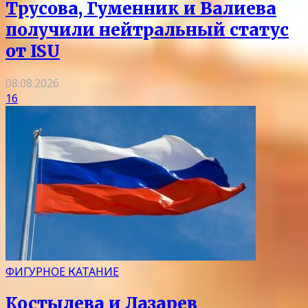
Трусова, Гуменник и Валиева
получили нейтральный статус
от ISU
08.08.2026
16
ФИГУРНОЕ КАТАНИЕ
Костылева и Лазарев