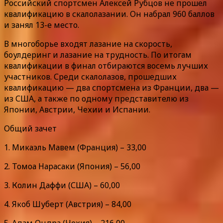
Российский спортсмен Алексей Рубцов не прошел
квалификацию в скалолазании. Он набрал 960 баллов
и занял 13-е место.
В многоборье входят лазание на скорость,
боулдеринг и лазание на трудность. По итогам
квалификации в финал отбираются восемь лучших
участников. Среди скалолазов, прошедших
квалификацию — два спортсмена из Франции, два —
из США, а также по одному представителю из
Японии, Австрии, Чехии и Испании.
Общий зачет
1. Микаэль Мавем (Франция) – 33,00
2. Томоа Нарасаки (Япония) – 56,00
3. Колин Даффи (США) – 60,00
4. Якоб Шуберт (Австрия) – 84,00
5. Адам Ондра (Чехия) – 216,00