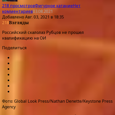
218 просмотров
Фигурное катание
Нет
комментариев
03.08.2021
Добавлено
Авг. 03, 2021 в 18:35
218
Взгляды
Российский скалолаз Рубцов не прошел
квалификацию на ОИ
Поделиться
Фото: Global Look Press/Nathan Denette/Keystone Press
Agency