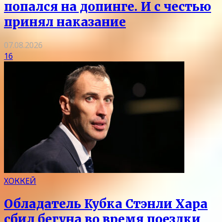
попался на допинге. И с честью
принял наказание
07.08.2026
16
ХОККЕЙ
Обладатель Кубка Стэнли Хара
сбил бегуна во время поездки