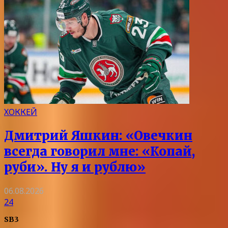
ХОККЕЙ
Дмитрий Яшкин: «Овечкин
всегда говорил мне: «Копай,
руби». Ну я и рублю»
06.08.2026
24
SB3