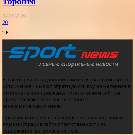
Торонто
07.08.2026
20
TF
Все материалы на данном сайте взяты из открытых
источников - имеют обратную ссылку на материал в
интернете или присланы посетителями сайта и
предоставляются исключительно в
ознакомительных целях.
Права на материалы принадлежат их владельцам.
Администрация сайта ответственности за
содержание материала не несет.