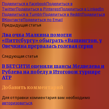
Поделиться в Facebook
Поделиться в
Twitter
Поделиться в Pinterest
Поделиться в LinkedIn
Поделиться в Tumblr
Поделиться в Reddit
Поделиться
ВКонтакте
Поделиться по Email
Предыдущая статья
Два очка Малкина помогли
«Питтсбургу» обыграть «Вашингтон, у
Овечкина прервалась голевая серия
Следующая статья
В БЕТСИТИ оценили шансы Медведева и
Рублева на победу в Итоговом турнире
АТР
Добавить комментарий
Для отправки комментария вам необходимо
авторизоваться
.