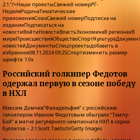
2:1.”/>
Наши
проекты
Свежий номер
РГ-
Неделя
Родина
Тематические
приложения
Союз
Свежий номер
Подписка
на
издание
Подписаться на
новости
Войти
Новости
Власть
Экономика
В регионах
В
мире
Происшествия
Общество
Спорт
Культура
Докумен
новостей
ДокументыСпецпроекты
добавить в
избранное
08.11.2024 09:25Спорт
изменить размер
шрифта: 1.0x
Российский голкипер Федотов
одержал первую в сезоне победу
в НХЛ
Максим Домчев”Филадельфия” с российским
голкипером Иваном Федотовым обыграла “Тампу-
Бэй” в матче регулярного чемпионата НХЛ в серии
буллитов – 2:1.Scott Taetsch/Getty Images