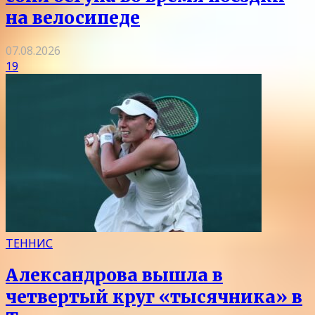
на велосипеде
07.08.2026
19
ТЕННИС
Александрова вышла в
четвертый круг «тысячника» в