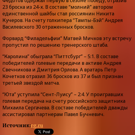
Федотов одержал первую в сезоне победу, отразив
23 броска из 24-х. В составе “молний” автором
единственной шайбы стал россиянин Никита
Кучеров. На счету голкипера “Тампы-Бэй” Андрея
Василевского 30 отраженных бросков.
Форвард “Филадельфии” Матвей Мичков эту встречу
пропустил по решению тренерского штаба.
“Каролина” обыграла “Питтсбург” – 5:1. В составе
победителей голевые передачи в активе Андрея
Свечникова и Дмитрия Орлова. А вратарь Петр
Кочетков отразил 36 бросков из 37 и был признан
третьей звездой матча.
“Юта” уступила “Сент-Луису” – 2:4. У проигравших
голевая передача на счету российского защитника
Михаила Сергачева. В составе победителей дважды
ассистировал партнерам Павел Бучневич.
Источник:
rg.ru