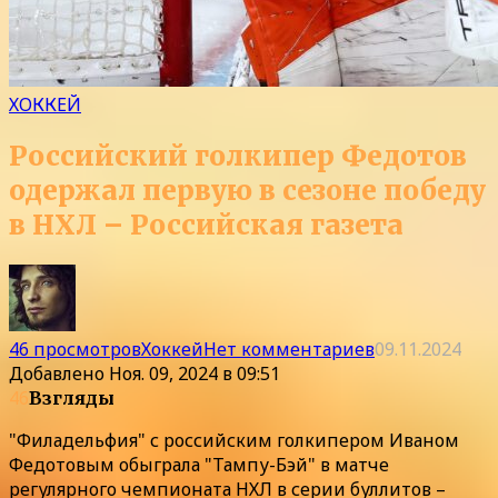
ХОККЕЙ
Российский голкипер Федотов
одержал первую в сезоне победу
в НХЛ – Российская газета
46 просмотров
Хоккей
Нет комментариев
09.11.2024
Добавлено
Ноя. 09, 2024 в 09:51
46
Взгляды
"Филадельфия" с российским голкипером Иваном
Федотовым обыграла "Тампу-Бэй" в матче
регулярного чемпионата НХЛ в серии буллитов –