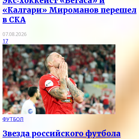
Экс‑хоккеист «Вегаса» и
«Калгари» Мироманов перешел
в СКА
07.08.2026
17
ФУТБОЛ
Звезда российского футбола