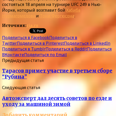
состояться 18 апреля на турнире UFC 249 в Нью-
Йорке, который возглавит бой
Хабиба
Нурмагомедова
и
Тони Фергюсона
.
Источник:
ria.ru
Поделиться в Facebook
Поделиться в
Twitter
Поделиться в Pinterest
Поделиться в LinkedIn
Поделиться в Tumblr
Поделиться в Reddit
Поделиться
ВКонтакте
Поделиться по Email
Предыдущая статья
Тарасов примет участие в третьем сборе
“Рубина”
Следующая статья
Автоэксперт дал десять советов по езде и
уходу за машиной зимой
Добавить комментарий