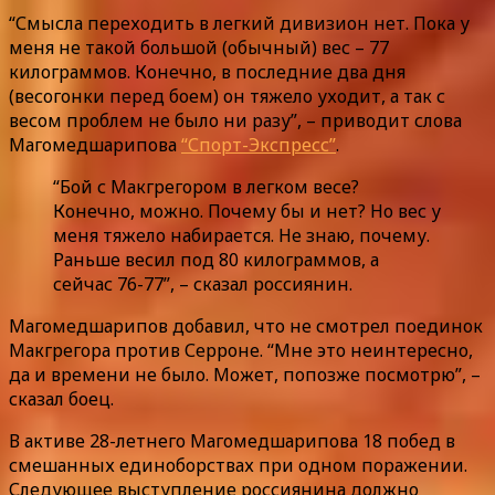
“Смысла переходить в легкий дивизион нет. Пока у
меня не такой большой (обычный) вес – 77
килограммов. Конечно, в последние два дня
(весогонки перед боем) он тяжело уходит, а так с
весом проблем не было ни разу”, – приводит слова
Магомедшарипова
“Спорт-Экспресс”
.
“Бой с Макгрегором в легком весе?
Конечно, можно. Почему бы и нет? Но вес у
меня тяжело набирается. Не знаю, почему.
Раньше весил под 80 килограммов, а
сейчас 76-77”, – сказал россиянин.
Магомедшарипов добавил, что не смотрел поединок
Макгрегора против Серроне. “Мне это неинтересно,
да и времени не было. Может, попозже посмотрю”, –
сказал боец.
В активе 28-летнего Магомедшарипова 18 побед в
смешанных единоборствах при одном поражении.
Следующее выступление россиянина должно