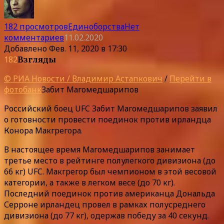
182 просмотров
Единоборства
Нет
комментариев
11.02.2020
Добавлено
Фев. 11, 2020 в 17:30
182
Взгляды
© РИА Новости / Владимир Астапкович
/
Перейти в
фотобанк
Забит Магомедшарипов
Российский боец UFC Забит Магомедшарипов заявил
о готовности провести поединок против ирландца
Конора Макгрегора.
В настоящее время Магомедшарипов занимает
третье место в рейтинге полулегкого дивизиона (до
66 кг) UFC. Макгрегор был чемпионом в этой весовой
категории, а также в легком весе (до 70 кг).
Последний поединок против американца Дональда
Серроне ирландец провел в рамках полусреднего
дивизиона (до 77 кг), одержав победу за 40 секунд.