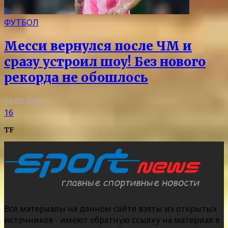
ФУТБОЛ
Месси вернулся после ЧМ и
сразу устроил шоу! Без нового
рекорда не обошлось
06.08.2026
16
TF
Все материалы на данном сайте взяты из открытых
источников - имеют обратную ссылку на материал в