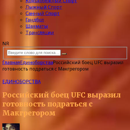
Конькобежный Спорт
Лыжный Спорт
Санный Спорт
Гандбол
Шахматы
Трансляции
NR
Главная
Единоборства
Российский боец UFC выразил
готовность подраться с Макгрегором
ЕДИНОБОРСТВА
Российский боец UFC выразил
готовность подраться с
Макгрегором