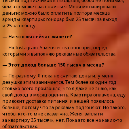
тысячи подписчиков в Instagram, особо не понимал,
чем это может закончиться. Меня мотивировали
деньги: можно было оплатить полтора месяца
аренды квартиры: гонорар был 25 тысяч за выход
и 25 за победу.
— На что вы сейчас живете?
— На Instagram. У меня есть спонсоры, перед
которыми я выполняю рекламные обязательства.
— Этот доход больше 150 тысяч в месяц?
— По-разному. Я пока не считаю деньги, у меня
девушка этим занимается. Тем более за один год
столько всего произошло, что я даже не знаю, как
свой доход в месяц оценить. Квартира оплачена, еду
привозит доставка питания, и вещей появилось
больше, потому что за рекламу подгоняют. Но такого,
чтобы кто-то мне сказал «на, Женя, заплати
за квартиру 35 тысяч», нет. Пока это все на каких-то
обязательствах.