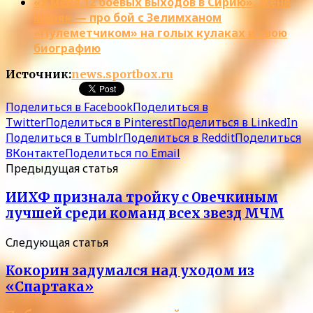
«У меня 12 боевых выходов в Сирию». Женя
Моряк — про бой с Зелимханом
«Пулеметчиком» на голых кулаках и свою
биографию
Источник:
news.sportbox.ru
Поделиться в Facebook
Поделиться в
Twitter
Поделиться в Pinterest
Поделиться в LinkedIn
Поделиться в Tumblr
Поделиться в Reddit
Поделиться
ВКонтакте
Поделиться по Email
Предыдущая статья
ИИХФ признала тройку с Овечкиным
лучшей среди команд всех звезд МЧМ
Следующая статья
Кокорин задумался над уходом из
«Спартака»