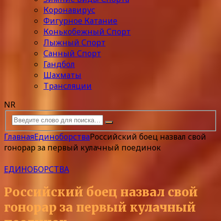
Коронавирус
Фигурное Катание
Конькобежный Спорт
Лыжный Спорт
Санный Спорт
Гандбол
Шахматы
Трансляции
NR
Главная
Единоборства
Российский боец назвал свой
гонорар за первый кулачный поединок
ЕДИНОБОРСТВА
Российский боец назвал свой
гонорар за первый кулачный