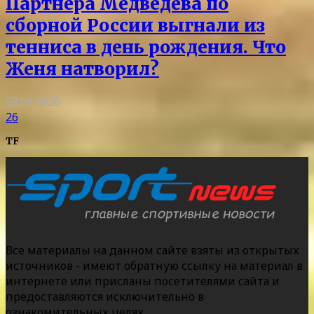
Партнера Медведева по
сборной России выгнали из
тенниса в день рождения. Что
Женя натворил?
08.08.2026
26
TF
Все материалы на данном сайте взяты из открытых
источников - имеют обратную ссылку на материал в
интернете или присланы посетителями сайта и
предоставляются исключительно в
ознакомительных целях.