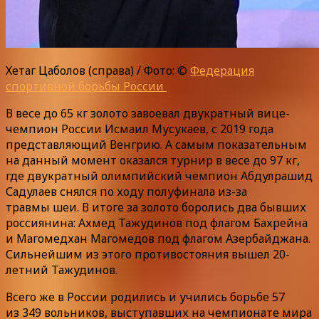
Хетаг Цаболов (справа) / Фото: ©
Федерация
спортивной борьбы России
В весе до 65 кг золото завоевал двукратный вице-
чемпион России Исмаил Мусукаев, с 2019 года
представляющий Венгрию. А самым показательным
на данный момент оказался турнир в весе до 97 кг,
где двукратный олимпийский чемпион Абдулрашид
Садулаев снялся по ходу полуфинала из-за
травмы шеи. В итоге за золото боролись два бывших
россиянина: Ахмед Тажудинов под флагом Бахрейна
и Магомедхан Магомедов под флагом Азербайджана.
Сильнейшим из этого противостояния вышел 20-
летний Тажудинов.
Всего же в России родились и учились борьбе 57
из 349 вольников, выступавших на чемпионате мира