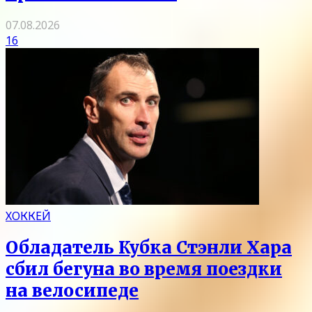
07.08.2026
16
ХОККЕЙ
Обладатель Кубка Стэнли Хара
сбил бегуна во время поездки
на велосипеде