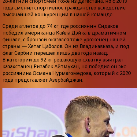
28-летний спортсмен тоже из Дагестана, но с 2019
года сменил спортивное гражданство вследствие
высочайшей конкуренции в нашей команде.
Среди атлетов до 74 кг, где россиянин Сидаков
победил американца Кайла Дэйка в драматичном
финале, с бронзой оказался тоже уроженец нашей
страны — Хетаг Цаболов. Он из Владикавказа, и под
флаг Сербии перешел лишь два года назад.
В категории до 92 кг решающую схватку выиграл
казахстанец Ризабек Айтмухан, но победил он экс-
россиянина Османа Нурмагомедова, который с 2020
года представляет Азербайджан.