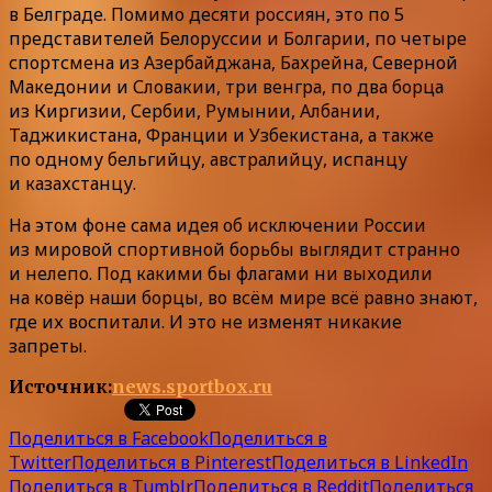
в Белграде. Помимо десяти россиян, это по 5
представителей Белоруссии и Болгарии, по четыре
спортсмена из Азербайджана, Бахрейна, Северной
Македонии и Словакии, три венгра, по два борца
из Киргизии, Сербии, Румынии, Албании,
Таджикистана, Франции и Узбекистана, а также
по одному бельгийцу, австралийцу, испанцу
и казахстанцу.
На этом фоне сама идея об исключении России
из мировой спортивной борьбы выглядит странно
и нелепо. Под какими бы флагами ни выходили
на ковёр наши борцы, во всём мире всё равно знают,
где их воспитали. И это не изменят никакие
запреты.
Источник:
news.sportbox.ru
Поделиться в Facebook
Поделиться в
Twitter
Поделиться в Pinterest
Поделиться в LinkedIn
Поделиться в Tumblr
Поделиться в Reddit
Поделиться