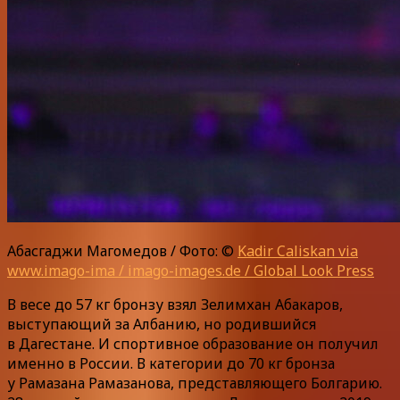
Абасгаджи Магомедов / Фото: ©
Kadir Caliskan via
www.imago-ima / imago-images.de / Global Look Press
В весе до 57 кг бронзу взял Зелимхан Абакаров,
выступающий за Албанию, но родившийся
в Дагестане. И спортивное образование он получил
именно в России. В категории до 70 кг бронза
у Рамазана Рамазанова, представляющего Болгарию.