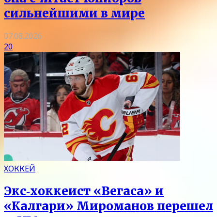
сильнейшими в мире
07.08.2026
20
ХОККЕЙ
Экс‑хоккеист «Вегаса» и
«Калгари» Мироманов перешел