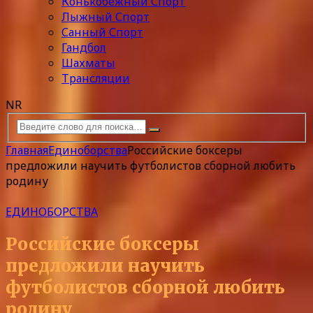
Конькобежный Спорт
Лыжный Спорт
Санный Спорт
Гандбол
Шахматы
Трансляции
NR
Главная
Единоборства
Российские боксеры
предложили научить футболистов сборной любить
родину
ЕДИНОБОРСТВА
Российские боксеры
предложили научить
футболистов сборной любить
родину