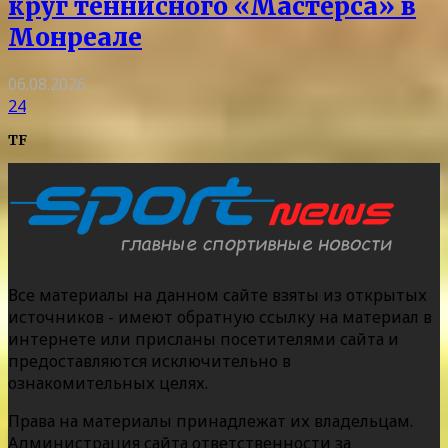
круг теннисного «Мастерса» в
Монреале
06.08.2026
24
TF
Все материалы на данном сайте взяты из открытых
источников - имеют обратную ссылку на материал в
интернете или присланы посетителями сайта и
предоставляются исключительно в
ознакомительных целях.
Права на материалы принадлежат их владельцам.
Администрация сайта ответственности за