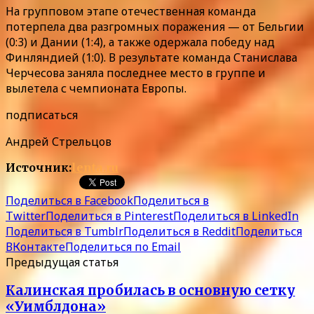
На групповом этапе отечественная команда
потерпела два разгромных поражения — от Бельгии
(0:3) и Дании (1:4), а также одержала победу над
Финляндией (1:0). В результате команда Станислава
Черчесова заняла последнее место в группе и
вылетела с чемпионата Европы.
подписаться
Андрей Стрельцов
Источник:
lenta.ru
Поделиться в Facebook
Поделиться в
Twitter
Поделиться в Pinterest
Поделиться в LinkedIn
Поделиться в Tumblr
Поделиться в Reddit
Поделиться
ВКонтакте
Поделиться по Email
Предыдущая статья
Калинская пробилась в основную сетку
«Уимблдона»