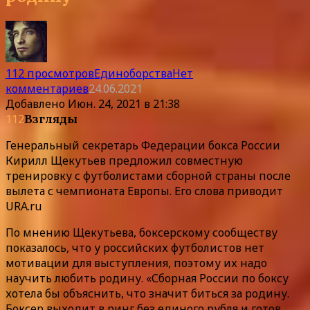
112 просмотров
Единоборства
Нет
комментариев
24.06.2021
Добавлено
Июн. 24, 2021 в 21:38
112
Взгляды
Генеральный секретарь Федерации бокса России
Кирилл Щекутьев предложил совместную
тренировку с футболистами сборной страны после
вылета с чемпионата Европы. Его слова приводит
URA.ru
По мнению Щекутьева, боксерскому сообществу
показалось, что у российских футболистов нет
мотивации для выступления, поэтому их надо
научить любить родину. «Сборная России по боксу
хотела бы объяснить, что значит биться за родину.
Боксер выходит в ринг без единого рубля и готов