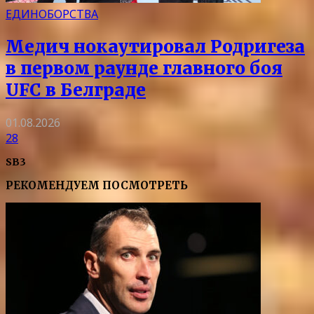
ЕДИНОБОРСТВА
Медич нокаутировал Родригеза
в первом раунде главного боя
UFC в Белграде
01.08.2026
28
SB3
РЕКОМЕНДУЕМ ПОСМОТРЕТЬ