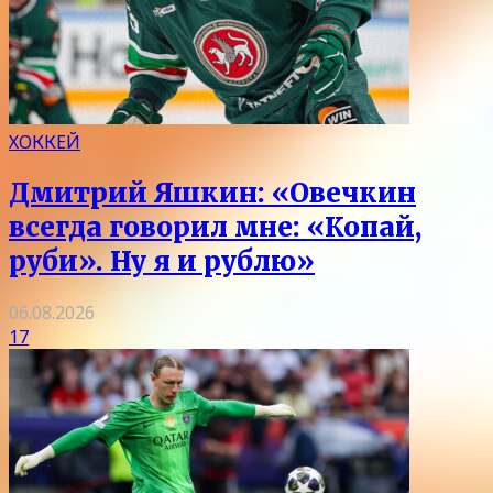
ХОККЕЙ
Дмитрий Яшкин: «Овечкин
всегда говорил мне: «Копай,
руби». Ну я и рублю»
06.08.2026
17