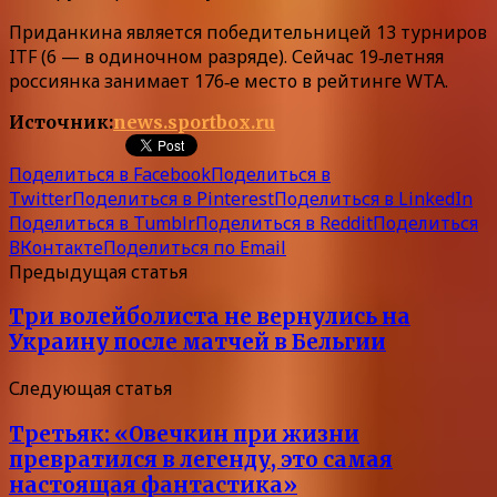
Приданкина является победительницей 13 турниров
ITF (6 — в одиночном разряде). Сейчас 19‑летняя
россиянка занимает 176‑е место в рейтинге WTA.
Источник:
news.sportbox.ru
Поделиться в Facebook
Поделиться в
Twitter
Поделиться в Pinterest
Поделиться в LinkedIn
Поделиться в Tumblr
Поделиться в Reddit
Поделиться
ВКонтакте
Поделиться по Email
Предыдущая статья
Три волейболиста не вернулись на
Украину после матчей в Бельгии
Следующая статья
Третьяк: «Овечкин при жизни
превратился в легенду, это самая
настоящая фантастика»