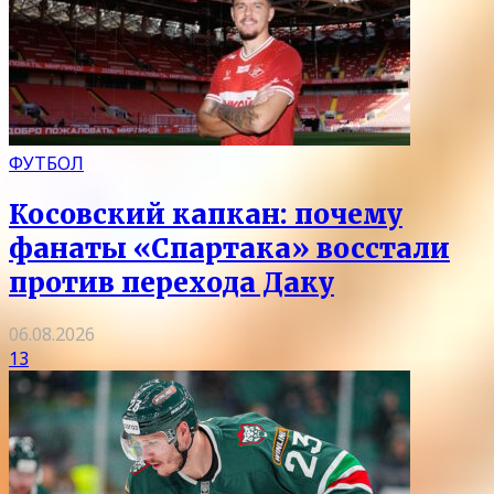
ФУТБОЛ
Косовский капкан: почему
фанаты «Спартака» восстали
против перехода Даку
06.08.2026
13