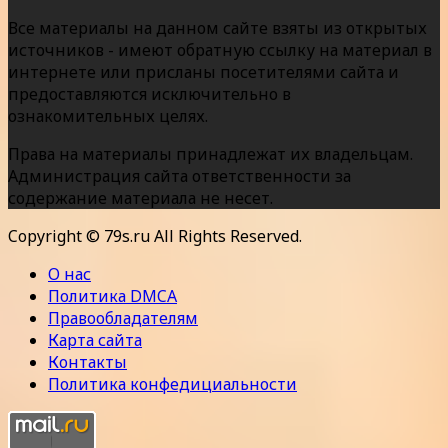
Все материалы на данном сайте взяты из открытых
источников - имеют обратную ссылку на материал в
интернете или присланы посетителями сайта и
предоставляются исключительно в
ознакомительных целях.
Права на материалы принадлежат их владельцам.
Администрация сайта ответственности за
содержание материала не несет.
Copyright © 79s.ru All Rights Reserved.
О нас
Политика DMCA
Правообладателям
Карта сайта
Контакты
Политика конфедициальности