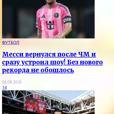
ФУТБОЛ
Месси вернулся после ЧМ и
сразу устроил шоу! Без нового
рекорда не обошлось
06.08.2026
14