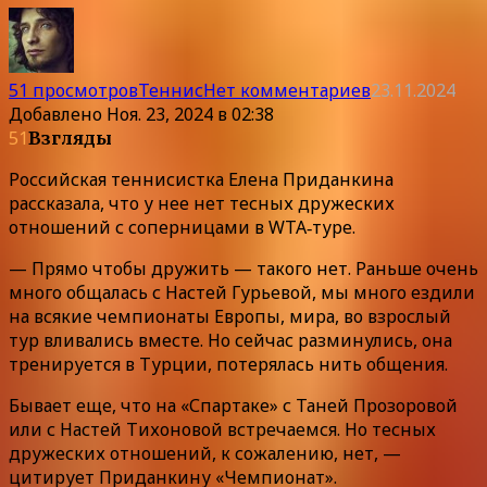
51 просмотров
Теннис
Нет комментариев
23.11.2024
Добавлено
Ноя. 23, 2024 в 02:38
51
Взгляды
Российская теннисистка Елена Приданкина
рассказала, что у нее нет тесных дружеских
отношений с соперницами в WTA‑туре.
— Прямо чтобы дружить — такого нет. Раньше очень
много общалась с Настей Гурьевой, мы много ездили
на всякие чемпионаты Европы, мира, во взрослый
тур вливались вместе. Но сейчас разминулись, она
тренируется в Турции, потерялась нить общения.
Бывает еще, что на «Спартаке» с Таней Прозоровой
или с Настей Тихоновой встречаемся. Но тесных
дружеских отношений, к сожалению, нет, —
цитирует Приданкину «Чемпионат».