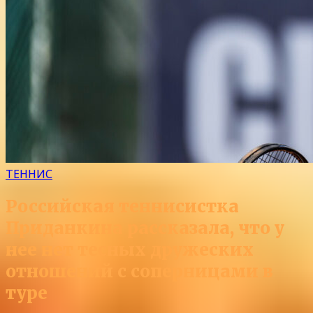
ТЕННИС
Российская теннисистка
Приданкина рассказала, что у
нее нет тесных дружеских
отношений с соперницами в
туре