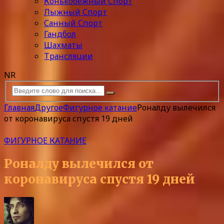
Конькобежный Спорт
Лыжный Спорт
Санный Спорт
Гандбол
Шахматы
Трансляции
NR
Главная
Другое
Фигурное катание
Роналду вылечился
от коронавируса спустя 19 дней
ФИГУРНОЕ КАТАНИЕ
Роналду вылечился от
коронавируса спустя 19 дней