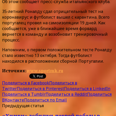
Об этом сообщает пресс-служба итальянского клуба.
35-летний Роналду сдал отрицательный тест на
коронавирус и футболист вышел с карантина. Всего
португалец провел на самоизоляции 19 дней. Как
сообщается, уже в ближайшее время форвард
вернется в команду и возобновит тренировочный
процесс.
Напомним, о первом положительном тесте Роналду
стало известно 13 октября. Тогда футболист
находился в расположении сборной Португалии.
Источник:
www.sportmk.ru
Поделиться в Facebook
Поделиться в
Twitter
Поделиться в Pinterest
Поделиться в LinkedIn
Поделиться в Tumblr
Поделиться в Reddit
Поделиться
ВКонтакте
Поделиться по Email
Предыдущая статья