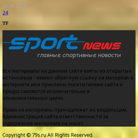
06.08.2026
24
TF
Все материалы на данном сайте взяты из открытых
источников - имеют обратную ссылку на материал в
интернете или присланы посетителями сайта и
предоставляются исключительно в
ознакомительных целях.
Права на материалы принадлежат их владельцам.
Администрация сайта ответственности за
содержание материала не несет.
Copyright © 79s.ru All Rights Reserved.