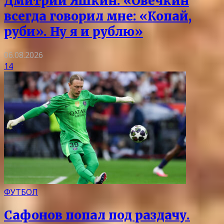
Дмитрий Яшкин: «Овечкин
всегда говорил мне: «Копай,
руби». Ну я и рублю»
06.08.2026
14
ФУТБОЛ
Сафонов попал под раздачу.