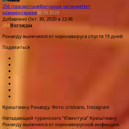
256 просмотров
Фигурное катание
Нет
комментариев
30.10.2020
Добавлено
Окт. 30, 2020 в 22:46
256
Взгляды
Роналду вылечился от коронавируса спустя 19 дней
Поделиться
Криштиану Роналду. Фото: cristiano, Instagram
Нападающий туринского “Ювентуса” Криштиану
Роналду вылечился от коронавирусной инфекции.