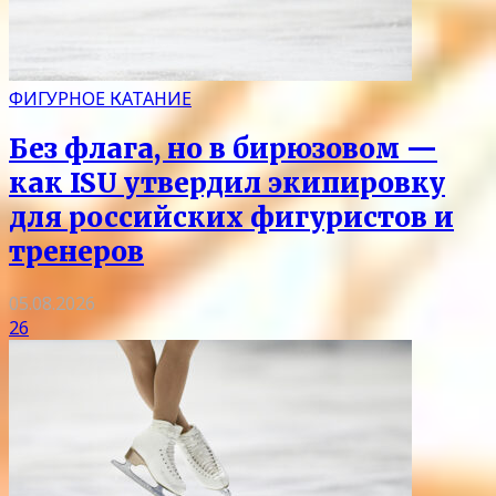
ФИГУРНОЕ КАТАНИЕ
Без флага, но в бирюзовом —
как ISU утвердил экипировку
для российских фигуристов и
тренеров
05.08.2026
26