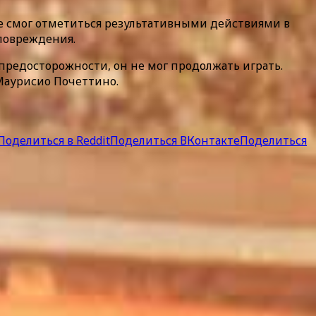
не смог отметиться результативными действиями в
 повреждения.
предосторожности, он не мог продолжать играть.
 Маурисио Почеттино.
Поделиться в Reddit
Поделиться ВКонтакте
Поделиться