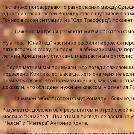
Частенько поговаривают о разногласиях между Сульш
одного из голов гостей Роналду стал в шутливой форм
Гуннар в такой ситуации на "Олд Траффорд", покажет
Даже несмотря на результат матча с "Тоттенхэм
Ну а пока "Юнайтед" частично реабилитировался пер
пять встреч. К слову, "шпоры" – любимая команда порт
летний Криштиану стал самым возрастным футболисто
– Перед матчем мы понимали, что позади тяжелейшая 
подавлена. Критика есть всегда, хотя она меня не вол
поливать грязью. Это нормально. Знаю, как нужно с
доказали, что обладаем нужным классом, – отметил Р
11 мячей забил "Тоттенхэму" Роналду – больше, 
Разумеется, доволен был результатом и игрой своей
мостике "Юнайтед". При этом в последнее время не 
"Челси" и "Интера" Антонио Конте.