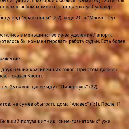
той ситуации, в которой оказался "Юнайтед". Хотел бы
тнерам в любом моменте, – подчеркнул Сульшер.
у над "Брайтоном" (2:2), ведя 2:0, а "Манчестер
остались в меньшинстве из-за удаления Лапорта.
 хотелось бы комментировать работу судьи. Есть более
оражение.
не двух наших красивейших голов. При этом должен
я, – сказал Клопп.
ев 25 очков, далее идут "Ливерпуль" (22),
в, не сумев обыграть дома "Алавес" (1:1). После 11
и. Бывший полузащитник "сине-гранатовых" уже