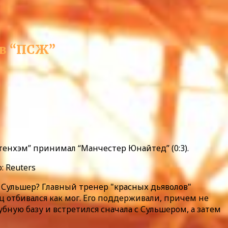
 в “ПСЖ”
ттенхэм” принимал “Манчестер Юнайтед” (0:3).
: Reuters
 Сульшер? Главный тренер "красных дьяволов"
ц отбивался как мог. Его поддерживали, причем не
бную базу и встретился сначала с Сульшером, а затем