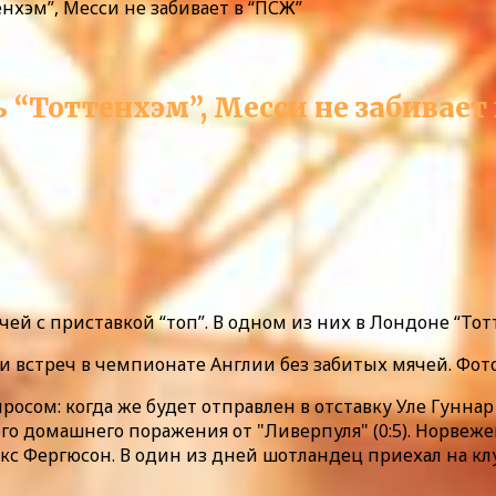
нхэм”, Месси не забивает в “ПСЖ”
“Тоттенхэм”, Месси не забивает
чей с приставкой “топ”. В одном из них в Лондоне “То
и встреч в чемпионате Англии без забитых мячей. Фото
сом: когда же будет отправлен в отставку Уле Гуннар
о домашнего поражения от "Ливерпуля" (0:5). Норвеже
кс Фергюсон. В один из дней шотландец приехал на клу