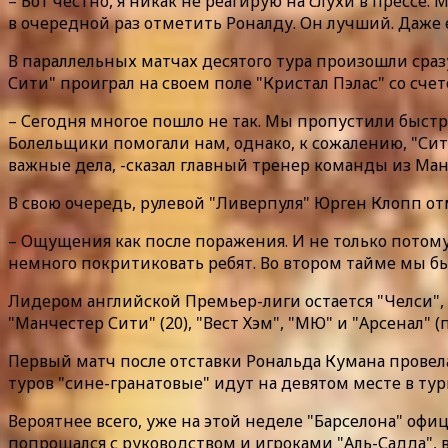
– Вот честно, я никак не реагирую на слухи в прессе.
в очередной раз отметить Роналду. Он лучший. Даже 
В параллельных матчах десятого тура произошли сразу
Сити" проиграл на своем поле "Кристал Пэлас" со счето
– Сегодня многое пошло не так. Мы пропустили быстр
Болельщики помогали нам, однако, к сожалению, "Сити
важные дела, -сказал главный тренер команды из Ман
В свою очередь, рулевой "Ливерпуля" Юрген Клопп от
– Ощущения как после поражения. И не только потому
немного покритиковать ребят. Во втором тайме мы бы
Лидером английской Премьер-лиги остается "Челси", ра
"Манчестер Сити" (20), "Вест Хэм", "МЮ" и "Арсенал" (п
Первый матч после отставки Рональда Кумана провела "
туров "сине-гранатовые" идут на девятом месте в тур
Вероятнее всего, уже на этой неделе "Барселона" о
попрощался с руководством и игроками "Аль-Садда", в 