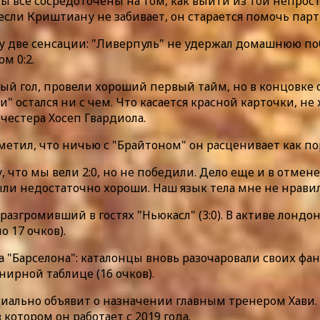
 Мы все сосредоточены на том, как выйти из той непрос
если Криштиану не забивает, он старается помочь пар
 две сенсации: "Ливерпуль" не удержал домашнюю побед
м 0:2.
ый гол, провели хороший первый тайм, но в концовке 
" остался ни с чем. Что касается красной карточки, не
честера Хосеп Гвардиола.
метил, что ничью с "Брайтоном" он расценивает как п
, что мы вели 2:0, но не победили. Дело еще и в отме
ли недостаточно хороши. Наш язык тела мне не нравилс
згромивший в гостях "Ньюкасл" (3:0). В активе лондонц
о 17 очков).
Барселона": каталонцы вновь разочаровали своих фанато
нирной таблице (16 очков).
фициально объявит о назначении главным тренером Хав
котором он работает с 2019 года.