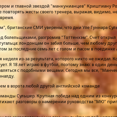
ером и главной звездой "манкунианцев" Криштиану Ро
е повторять жесты своего тренера, выражая, видимо, н
 время.
ом", британские СМИ уверены, что дни Уле Гуннара Су
ед болельщиками, разгромив "Тоттенхэм". Счет открыл
угальца: лондонцам он забил больше, чем любому другом
м за последние семь лет с голом и пасом в поединке 
неделя из-за результата, которого никто не ожидал. К
нует. Я 18 лет играю в футбол, поэтому знаю: в один де
правляться с подобными вещами. Сегодня мы все, "Ман
оналду.
чем в ворота любой другой английской команде
 команды Сульшер. Крупная победа над одним из конку
утихают разговоры о намерении руководства "МЮ" приг