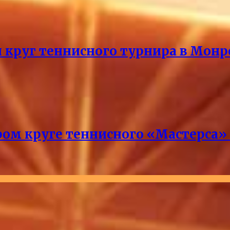
й круг теннисного турнира в Монр
ром круге теннисного «Мастерса»