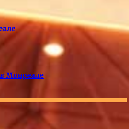
еале
 в Монреале