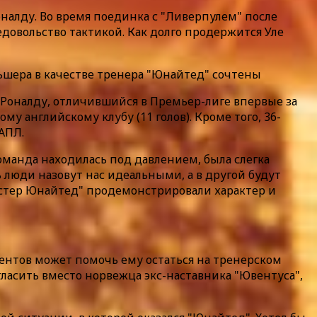
налду. Во время поединка с "Ливерпулем" после
едовольство тактикой. Как долго продержится Уле
льшера в качестве тренера "Юнайтед" сочтены
 Роналду, отличившийся в Премьер-лиге впервые за
у английскому клубу (11 голов). Кроме того, 36-
АПЛ.
оманда находилась под давлением, была слегка
нь люди назовут нас идеальными, а в другой будут
честер Юнайтед" продемонстрировали характер и
рентов может помочь ему остаться на тренерском
ласить вместо норвежца экс-наставника "Ювентуса",