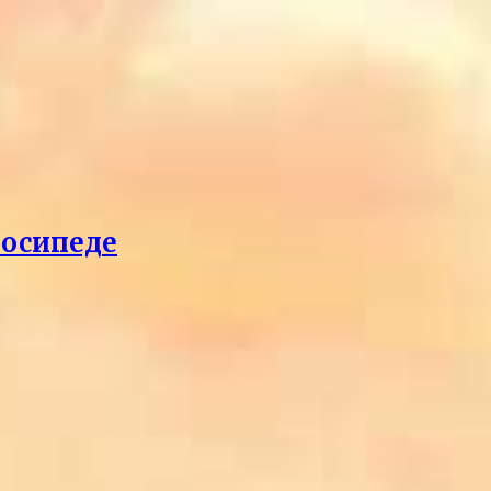
лосипеде