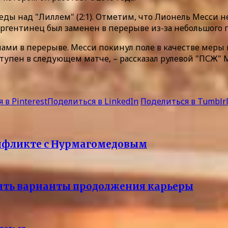
еды над "Лиллем" (2:1). Отметим, что Лионель Месси 
 Аргентинец был заменен в перерыве из-за небольшого
ами в перерыве. Месси покинул поле в качестве меры 
тупен в следующем матче, – рассказал рулевой "ПСЖ"
 в Pinterest
Поделиться в LinkedIn
Поделиться в Tumblr
онфликте с Нурмагомедовым
нить варианты продолжения карьеры