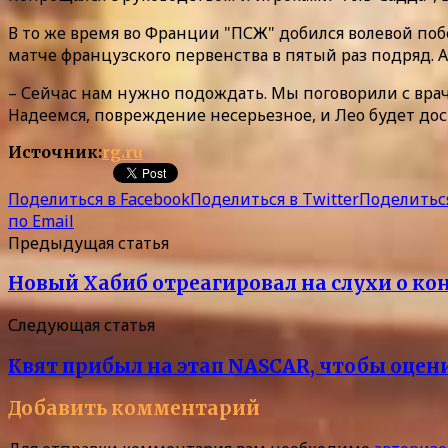
В то же время во Франции "ПСЖ" добился волевой поб
матче французского первенства в пятый раз подряд.
– Сейчас нам нужно подождать. Мы поговорили с врач
Надеемся, повреждение несерьезное, и Лео будет дос
Источник:
rg.ru
Поделиться в Facebook
Поделиться в Twitter
Поделиться
по Email
Предыдущая статья
Новый Хабиб отреагировал на слухи о к
Следующая статья
Квят прибыл на этап NASCAR, чтобы оце
Добавить комментарий