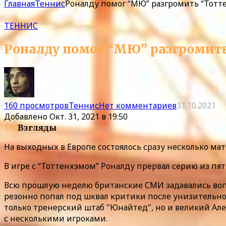
Главная
Теннис
Роналду помог “МЮ” разгромить “Тотте
ТЕННИС
Роналду помог “МЮ” разгромить 
160 просмотров
Теннис
Нет комментариев
31.10.2021
Добавлено
Окт. 31, 2021 в 19:50
160
Взгляды
На выходных в Европе состоялось сразу несколько мат
В игре с “Тоттенхэмом” Роналду прервал серию из пят
Всю прошлую неделю британские СМИ задавались вопро
резонно попал под шквал критики после унизительног
только тренерский штаб "Юнайтед", но и великий Але
с несколькими игроками.